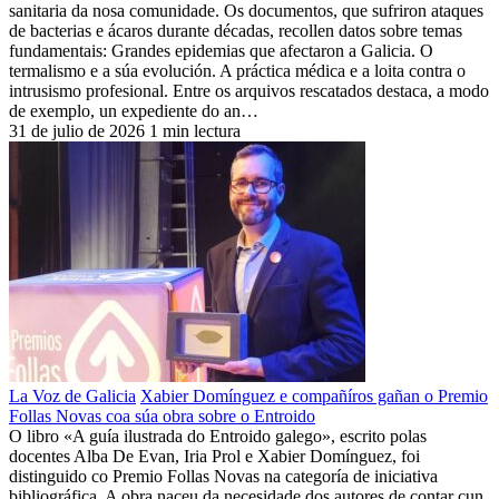
sanitaria da nosa comunidade. Os documentos, que sufriron ataques
de bacterias e ácaros durante décadas, recollen datos sobre temas
fundamentais: Grandes epidemias que afectaron a Galicia. O
termalismo e a súa evolución. A práctica médica e a loita contra o
intrusismo profesional. Entre os arquivos rescatados destaca, a modo
de exemplo, un expediente do an…
31 de julio de 2026
1 min lectura
La Voz de Galicia
Xabier Domínguez e compañíros gañan o Premio
Follas Novas coa súa obra sobre o Entroido
O libro «A guía ilustrada do Entroido galego», escrito polas
docentes Alba De Evan, Iria Prol e Xabier Domínguez, foi
distinguido co Premio Follas Novas na categoría de iniciativa
bibliográfica. A obra naceu da necesidade dos autores de contar cun