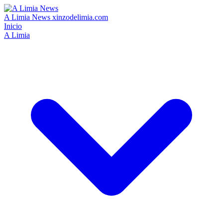
A Limia News
xinzodelimia.com
Inicio
A Limia