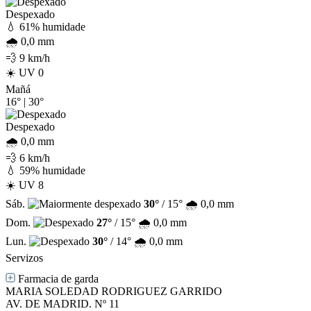
Despexado
💧 61% humidade
🌧️ 0,0 mm
💨 9 km/h
☀️ UV 0
Mañá
16°
|
30°
Despexado
🌧️ 0,0 mm
💨 6 km/h
💧 59% humidade
☀️ UV 8
Sáb.
30°
/ 15°
🌧️ 0,0 mm
Dom.
27°
/ 15°
🌧️ 0,0 mm
Lun.
30°
/ 14°
🌧️ 0,0 mm
Servizos
Farmacia de garda
MARIA SOLEDAD RODRIGUEZ GARRIDO
AV. DE MADRID. Nº 11