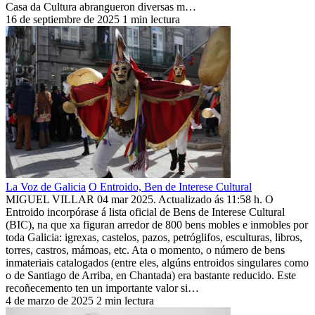
Casa da Cultura abrangueron diversas m…
16 de septiembre de 2025
1 min lectura
La Voz de Galicia
O Entroido, Ben de Interese Cultural
MIGUEL VILLAR 04 mar 2025. Actualizado ás 11:58 h. O
Entroido incorpórase á lista oficial de Bens de Interese Cultural
(BIC), na que xa figuran arredor de 800 bens mobles e inmobles por
toda Galicia: igrexas, castelos, pazos, petróglifos, esculturas, libros,
torres, castros, mámoas, etc. Ata o momento, o número de bens
inmateriais catalogados (entre eles, algúns entroidos singulares como
o de Santiago de Arriba, en Chantada) era bastante reducido. Este
recoñecemento ten un importante valor si…
4 de marzo de 2025
2 min lectura