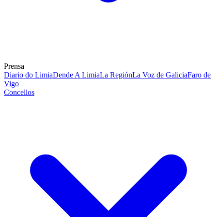
Prensa
Diario do Limia
Dende A Limia
La Región
La Voz de Galicia
Faro de
Vigo
Concellos