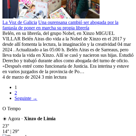
La Voz de Galicia
Una ourensana cambió ser abogada por la
fantasía de poner en marcha su propia librería
Belén, en su librería, del grupo Nobel, en Xinzo MIGUEL
VILLAR Belén Airas dio vida a la Nobel de Xinzo en el 2017 y
desde allí fomenta la lectura, la imaginación y la creatividad 04 mar
2024 . Actualizado a las 05:00 h. Belén Airas es de Sarreaus, pero
lleva toda la vida en Xinzo. Allí se casó y nacieron sus hijas. Estudió
Derecho y trabajó durante años como abogada del turno de oficio.
«Después entré como funcionaria de Justicia. Era interina y estuve
en varios juzgados de la provincia de Po…
4 de marzo de 2024
3 min lectura
1
2
Seguinte →
O Tempo
☀️ Agora ·
Xinzo de Limia
23°
14°
|
29°