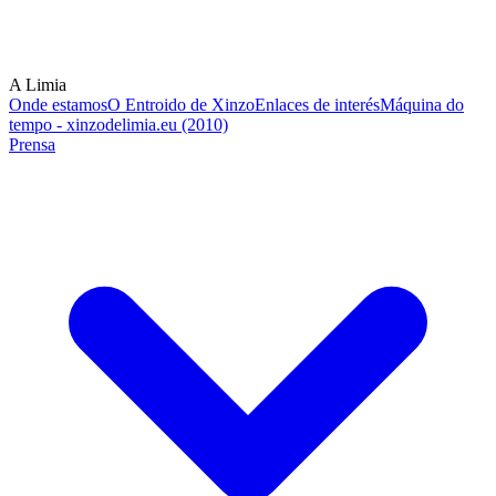
A Limia
Onde estamos
O Entroido de Xinzo
Enlaces de interés
Máquina do
tempo - xinzodelimia.eu (2010)
Prensa