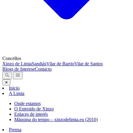
Concellos
Xinzo de Limia
Sandiás
Vilar de Barrio
Vilar de Santos
Blogs de Interese
Contacto
✕
Inicio
A Limia
Onde estamos
O Entroido de Xinzo
Enlaces de interés
Máquina do tempo – xinzodelimia.eu (2010)
Prensa