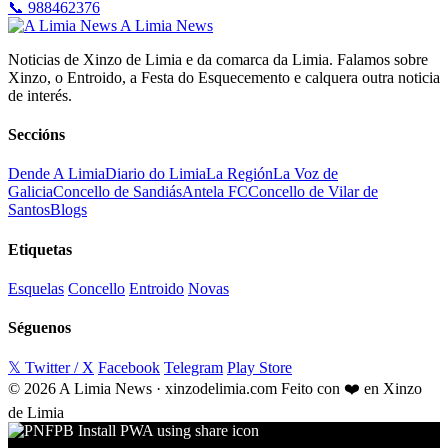
📞 988462376
A Limia News
Noticias de Xinzo de Limia e da comarca da Limia. Falamos sobre
Xinzo, o Entroido, a Festa do Esquecemento e calquera outra noticia
de interés.
Seccións
Dende A Limia
Diario do Limia
La Región
La Voz de
Galicia
Concello de Sandiás
Antela FC
Concello de Vilar de
Santos
Blogs
Etiquetas
Esquelas
Concello
Entroido
Novas
Séguenos
𝕏 Twitter / X
Facebook
Telegram
Play Store
© 2026 A Limia News · xinzodelimia.com
Feito con ❤️ en Xinzo
de Limia