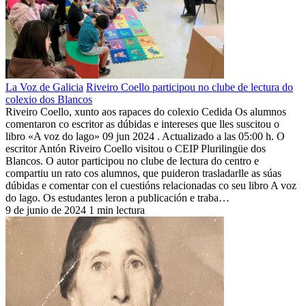
La Voz de Galicia
Riveiro Coello participou no clube de lectura do
colexio dos Blancos
Riveiro Coello, xunto aos rapaces do colexio Cedida Os alumnos
comentaron co escritor as dúbidas e intereses que lles suscitou o
libro «A voz do lago» 09 jun 2024 . Actualizado a las 05:00 h. O
escritor Antón Riveiro Coello visitou o CEIP Plurilingüe dos
Blancos. O autor participou no clube de lectura do centro e
compartiu un rato cos alumnos, que puideron trasladarlle as súas
dúbidas e comentar con el cuestións relacionadas co seu libro A voz
do lago. Os estudantes leron a publicación e traba…
9 de junio de 2024
1 min lectura