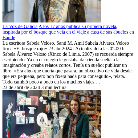
La Voz de Galicia
A los 17 años publica su primera novela,
inspirada por el bosque que veía en el viaje a casa de sus abuelos en
Bande
La escritora Sabela Veloso. Santi M. Amil Sabela Álvarez Veloso
firma «El bosque rojo» 23 abr 2024 . Actualizado a las 05:00 h.
Sabela Álvarez Veloso (Xinzo de Limia, 2007) se recuerda siempre
escribiendo. Ya en el colegio le gustaba dar rienda suelta a la
imaginación y creaba relatos cortos. Tenía un sueño: publicar un
libro. «Era algo que quería que pasara, un obxectivo de vida desde
que era pequena, pero non fixera nada para conseguilo», relata.
Todo cambió poco a poco en los muchos viajes …
23 de abril de 2024
3 min lectura