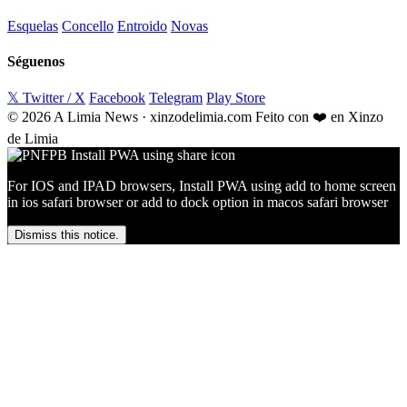
Esquelas
Concello
Entroido
Novas
Séguenos
𝕏 Twitter / X
Facebook
Telegram
Play Store
© 2026 A Limia News · xinzodelimia.com
Feito con ❤️ en Xinzo
de Limia
For IOS and IPAD browsers, Install PWA using add to home screen
in ios safari browser or add to dock option in macos safari browser
Dismiss this notice.