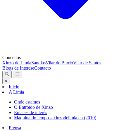
Concellos
Xinzo de Limia
Sandiás
Vilar de Barrio
Vilar de Santos
Blogs de Interese
Contacto
✕
Inicio
A Limia
Onde estamos
O Entroido de Xinzo
Enlaces de interés
Máquina do tempo – xinzodelimia.eu (2010)
Prensa