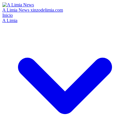
A Limia News
xinzodelimia.com
Inicio
A Limia