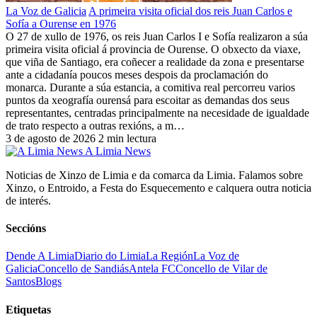
La Voz de Galicia
A primeira visita oficial dos reis Juan Carlos e
Sofía a Ourense en 1976
O 27 de xullo de 1976, os reis Juan Carlos I e Sofía realizaron a súa
primeira visita oficial á provincia de Ourense. O obxecto da viaxe,
que viña de Santiago, era coñecer a realidade da zona e presentarse
ante a cidadanía poucos meses despois da proclamación do
monarca. Durante a súa estancia, a comitiva real percorreu varios
puntos da xeografía ourensá para escoitar as demandas dos seus
representantes, centradas principalmente na necesidade de igualdade
de trato respecto a outras rexións, a m…
3 de agosto de 2026
2 min lectura
A Limia News
Noticias de Xinzo de Limia e da comarca da Limia. Falamos sobre
Xinzo, o Entroido, a Festa do Esquecemento e calquera outra noticia
de interés.
Seccións
Dende A Limia
Diario do Limia
La Región
La Voz de
Galicia
Concello de Sandiás
Antela FC
Concello de Vilar de
Santos
Blogs
Etiquetas