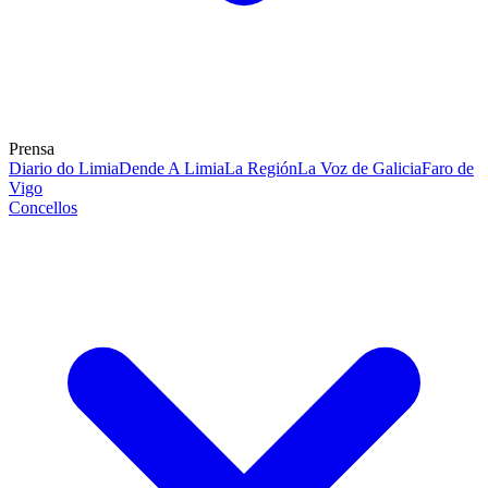
Prensa
Diario do Limia
Dende A Limia
La Región
La Voz de Galicia
Faro de
Vigo
Concellos