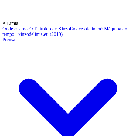
A Limia
Onde estamos
O Entroido de Xinzo
Enlaces de interés
Máquina do
tempo - xinzodelimia.eu (2010)
Prensa