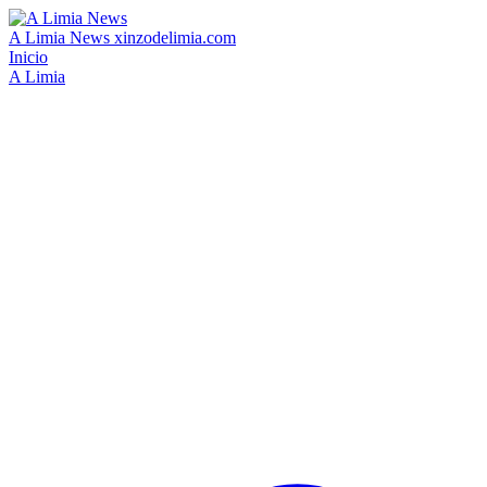
A Limia News
xinzodelimia.com
Inicio
A Limia