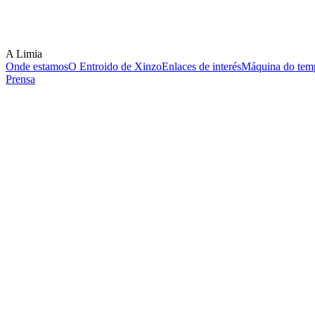
A Limia
Onde estamos
O Entroido de Xinzo
Enlaces de interés
Máquina do temp
Prensa