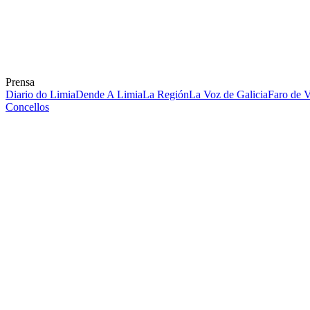
Prensa
Diario do Limia
Dende A Limia
La Región
La Voz de Galicia
Faro de 
Concellos