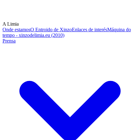
A Limia
Onde estamos
O Entroido de Xinzo
Enlaces de interés
Máquina do
tempo - xinzodelimia.eu (2010)
Prensa