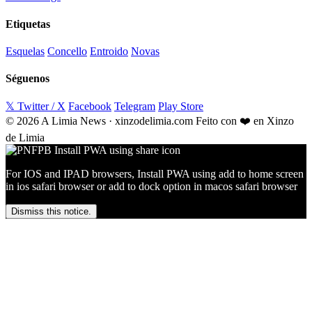
Etiquetas
Esquelas
Concello
Entroido
Novas
Séguenos
𝕏 Twitter / X
Facebook
Telegram
Play Store
© 2026 A Limia News · xinzodelimia.com
Feito con ❤️ en Xinzo
de Limia
For IOS and IPAD browsers, Install PWA using add to home screen
in ios safari browser or add to dock option in macos safari browser
Dismiss this notice.