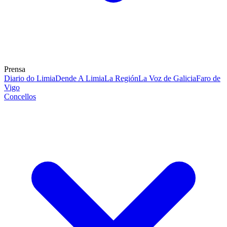
Prensa
Diario do Limia
Dende A Limia
La Región
La Voz de Galicia
Faro de
Vigo
Concellos