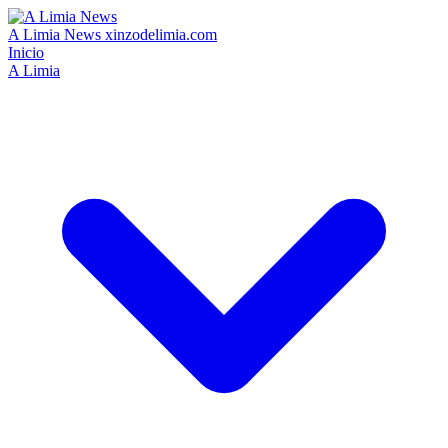
A Limia News
xinzodelimia.com
Inicio
A Limia