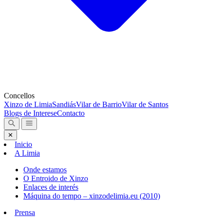
Concellos
Xinzo de Limia
Sandiás
Vilar de Barrio
Vilar de Santos
Blogs de Interese
Contacto
✕
Inicio
A Limia
Onde estamos
O Entroido de Xinzo
Enlaces de interés
Máquina do tempo – xinzodelimia.eu (2010)
Prensa