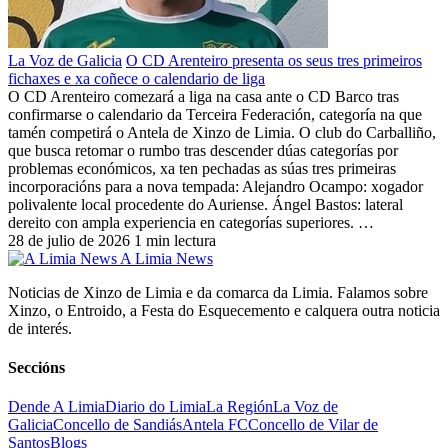
La Voz de Galicia
O CD Arenteiro presenta os seus tres primeiros
fichaxes e xa coñece o calendario de liga
O CD Arenteiro comezará a liga na casa ante o CD Barco tras
confirmarse o calendario da Terceira Federación, categoría na que
tamén competirá o Antela de Xinzo de Limia. O club do Carballiño,
que busca retomar o rumbo tras descender dúas categorías por
problemas económicos, xa ten pechadas as súas tres primeiras
incorporacións para a nova tempada: Alejandro Ocampo: xogador
polivalente local procedente do Auriense. Ángel Bastos: lateral
dereito con ampla experiencia en categorías superiores. …
28 de julio de 2026
1 min lectura
A Limia News
Noticias de Xinzo de Limia e da comarca da Limia. Falamos sobre
Xinzo, o Entroido, a Festa do Esquecemento e calquera outra noticia
de interés.
Seccións
Dende A Limia
Diario do Limia
La Región
La Voz de
Galicia
Concello de Sandiás
Antela FC
Concello de Vilar de
Santos
Blogs