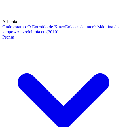
A Limia
Onde estamos
O Entroido de Xinzo
Enlaces de interés
Máquina do
tempo - xinzodelimia.eu (2010)
Prensa