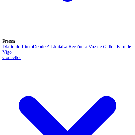
Prensa
Diario do Limia
Dende A Limia
La Región
La Voz de Galicia
Faro de
Vigo
Concellos