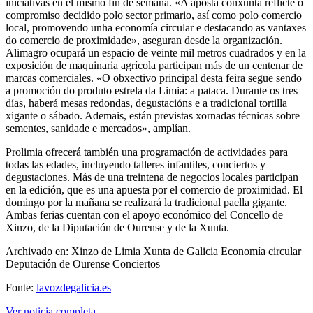
iniciativas en el mismo fin de semana. «A aposta conxunta reflicte o
compromiso decidido polo sector primario, así como polo comercio
local, promovendo unha economía circular e destacando as vantaxes
do comercio de proximidade», aseguran desde la organización.
Alimagro ocupará un espacio de veinte mil metros cuadrados y en la
exposición de maquinaria agrícola participan más de un centenar de
marcas comerciales. «O obxectivo principal desta feira segue sendo
a promoción do produto estrela da Limia: a pataca. Durante os tres
días, haberá mesas redondas, degustacións e a tradicional tortilla
xigante o sábado. Ademais, están previstas xornadas técnicas sobre
sementes, sanidade e mercados», amplían.
Prolimia ofrecerá también una programación de actividades para
todas las edades, incluyendo talleres infantiles, conciertos y
degustaciones. Más de una treintena de negocios locales participan
en la edición, que es una apuesta por el comercio de proximidad. El
domingo por la mañana se realizará la tradicional paella gigante.
Ambas ferias cuentan con el apoyo económico del Concello de
Xinzo, de la Diputación de Ourense y de la Xunta.
Archivado en: Xinzo de Limia Xunta de Galicia Economía circular
Deputación de Ourense Conciertos
Fonte:
lavozdegalicia.es
Ver noticia completa