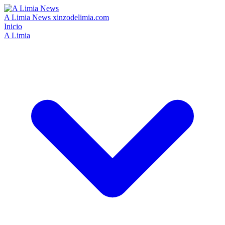
A Limia News
xinzodelimia.com
Inicio
A Limia