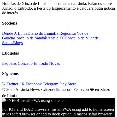
Noticias de Xinzo de Limia e da comarca da Limia. Falamos sobre
Xinzo, o Entroido, a Festa do Esquecemento e calquera outra noticia
de interés.
Seccións
Dende A Limia
Diario do Limia
La Región
La Voz de
Galicia
Concello de Sandiás
Antela FC
Concello de Vilar de
Santos
Blogs
Etiquetas
Esquelas
Concello
Entroido
Novas
Séguenos
𝕏 Twitter / X
Facebook
Telegram
Play Store
© 2026 A Limia News · xinzodelimia.com
Feito con ❤️ en Xinzo
de Limia
For IOS and IPAD browsers, Install PWA using add to home screen
in ios safari browser or add to dock option in macos safari browser