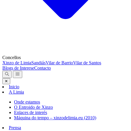
Concellos
Xinzo de Limia
Sandiás
Vilar de Barrio
Vilar de Santos
Blogs de Interese
Contacto
✕
Inicio
A Limia
Onde estamos
O Entroido de Xinzo
Enlaces de interés
Máquina do tempo – xinzodelimia.eu (2010)
Prensa