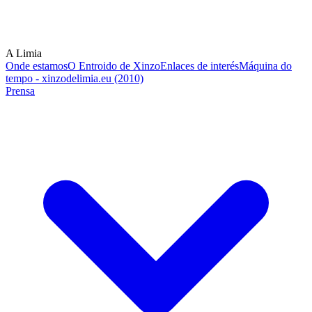
A Limia
Onde estamos
O Entroido de Xinzo
Enlaces de interés
Máquina do
tempo - xinzodelimia.eu (2010)
Prensa