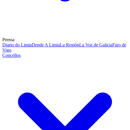
Prensa
Diario do Limia
Dende A Limia
La Región
La Voz de Galicia
Faro de
Vigo
Concellos