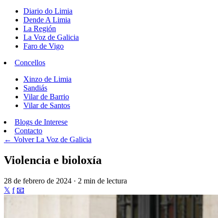
Diario do Limia
Dende A Limia
La Región
La Voz de Galicia
Faro de Vigo
Concellos
Xinzo de Limia
Sandiás
Vilar de Barrio
Vilar de Santos
Blogs de Interese
Contacto
← Volver
La Voz de Galicia
Violencia e bioloxía
28 de febrero de 2024 · 2 min de lectura
𝕏
f
📧