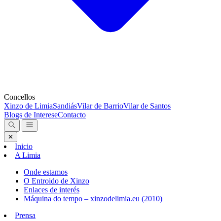
Concellos
Xinzo de Limia
Sandiás
Vilar de Barrio
Vilar de Santos
Blogs de Interese
Contacto
✕
Inicio
A Limia
Onde estamos
O Entroido de Xinzo
Enlaces de interés
Máquina do tempo – xinzodelimia.eu (2010)
Prensa