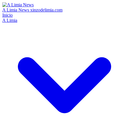
A Limia News
xinzodelimia.com
Inicio
A Limia