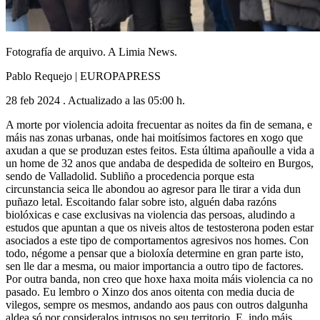
Fotografía de arquivo. A Limia News.
Pablo Requejo | EUROPAPRESS
28 feb 2024 . Actualizado a las 05:00 h.
A morte por violencia adoita frecuentar as noites da fin de semana, e
máis nas zonas urbanas, onde hai moitísimos factores en xogo que
axudan a que se produzan estes feitos. Esta última apañoulle a vida a
un home de 32 anos que andaba de despedida de solteiro en Burgos,
sendo de Valladolid. Subliño a procedencia porque esta
circunstancia seica lle abondou ao agresor para lle tirar a vida dun
puñazo letal. Escoitando falar sobre isto, alguén daba razóns
biolóxicas e case exclusivas na violencia das persoas, aludindo a
estudos que apuntan a que os niveis altos de testosterona poden estar
asociados a este tipo de comportamentos agresivos nos homes. Con
todo, négome a pensar que a bioloxía determine en gran parte isto,
sen lle dar a mesma, ou maior importancia a outro tipo de factores.
Por outra banda, non creo que hoxe haxa moita máis violencia ca no
pasado. Eu lembro o Xinzo dos anos oitenta con media ducia de
vilegos, sempre os mesmos, andando aos paus con outros dalgunha
aldea só por consideralos intrusos no seu territorio. E, indo máis