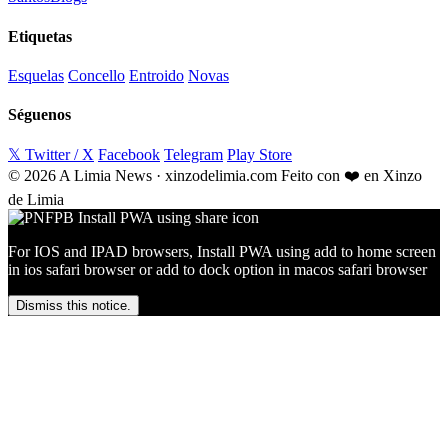
Etiquetas
Esquelas
Concello
Entroido
Novas
Séguenos
𝕏 Twitter / X
Facebook
Telegram
Play Store
© 2026 A Limia News · xinzodelimia.com
Feito con ❤️ en Xinzo
de Limia
For IOS and IPAD browsers, Install PWA using add to home screen
in ios safari browser or add to dock option in macos safari browser
Dismiss this notice.