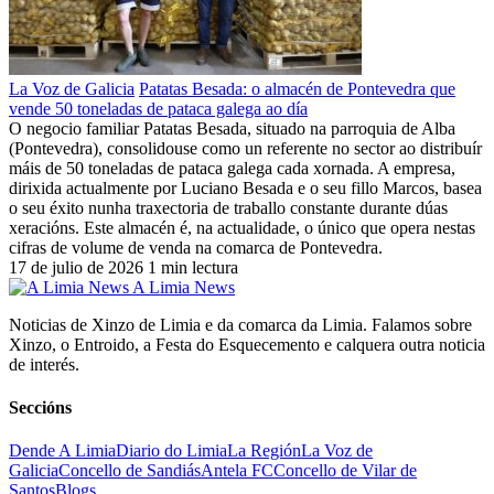
La Voz de Galicia
Patatas Besada: o almacén de Pontevedra que
vende 50 toneladas de pataca galega ao día
O negocio familiar Patatas Besada, situado na parroquia de Alba
(Pontevedra), consolidouse como un referente no sector ao distribuír
máis de 50 toneladas de pataca galega cada xornada. A empresa,
dirixida actualmente por Luciano Besada e o seu fillo Marcos, basea
o seu éxito nunha traxectoria de traballo constante durante dúas
xeracións. Este almacén é, na actualidade, o único que opera nestas
cifras de volume de venda na comarca de Pontevedra.
17 de julio de 2026
1 min lectura
A Limia News
Noticias de Xinzo de Limia e da comarca da Limia. Falamos sobre
Xinzo, o Entroido, a Festa do Esquecemento e calquera outra noticia
de interés.
Seccións
Dende A Limia
Diario do Limia
La Región
La Voz de
Galicia
Concello de Sandiás
Antela FC
Concello de Vilar de
Santos
Blogs