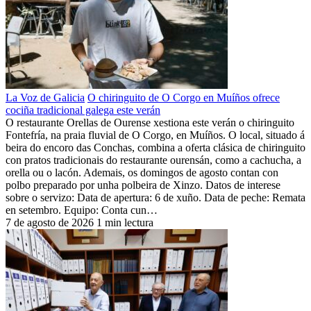
La Voz de Galicia
O chiringuito de O Corgo en Muíños ofrece
cociña tradicional galega este verán
O restaurante Orellas de Ourense xestiona este verán o chiringuito
Fontefría, na praia fluvial de O Corgo, en Muíños. O local, situado á
beira do encoro das Conchas, combina a oferta clásica de chiringuito
con pratos tradicionais do restaurante ourensán, como a cachucha, a
orella ou o lacón. Ademais, os domingos de agosto contan con
polbo preparado por unha polbeira de Xinzo. Datos de interese
sobre o servizo: Data de apertura: 6 de xuño. Data de peche: Remata
en setembro. Equipo: Conta cun…
7 de agosto de 2026
1 min lectura