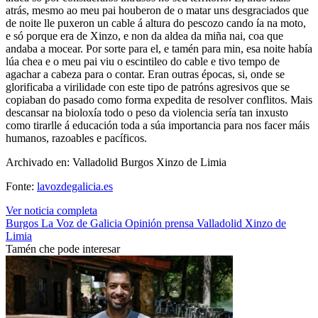
atrás, mesmo ao meu pai houberon de o matar uns desgraciados que
de noite lle puxeron un cable á altura do pescozo cando ía na moto,
e só porque era de Xinzo, e non da aldea da miña nai, coa que
andaba a mocear. Por sorte para el, e tamén para min, esa noite había
lúa chea e o meu pai viu o escintileo do cable e tivo tempo de
agachar a cabeza para o contar. Eran outras épocas, si, onde se
glorificaba a virilidade con este tipo de patróns agresivos que se
copiaban do pasado como forma expedita de resolver conflitos. Mais
descansar na bioloxía todo o peso da violencia sería tan inxusto
como tirarlle á educación toda a súa importancia para nos facer máis
humanos, razoables e pacíficos.
Archivado en: Valladolid Burgos Xinzo de Limia
Fonte:
lavozdegalicia.es
Ver noticia completa
Burgos
La Voz de Galicia
Opinión
prensa
Valladolid
Xinzo de
Limia
Tamén che pode interesar