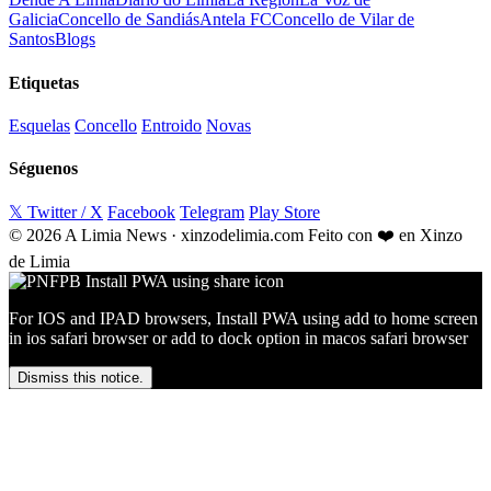
Galicia
Concello de Sandiás
Antela FC
Concello de Vilar de
Santos
Blogs
Etiquetas
Esquelas
Concello
Entroido
Novas
Séguenos
𝕏 Twitter / X
Facebook
Telegram
Play Store
© 2026 A Limia News · xinzodelimia.com
Feito con ❤️ en Xinzo
de Limia
For IOS and IPAD browsers, Install PWA using add to home screen
in ios safari browser or add to dock option in macos safari browser
Dismiss this notice.