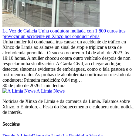
La Voz de Galicia
Unha condutora multada con 1.800 euros tras
provocar un accidente en Xinzo por conducir ebria
Unha muller foi condenada tras causar un accidente de tráfico en
Xinzo de Limia ao saltarse un sinal de stop e triplicar a taxa de
alcoholemia permitida. O suceso ocorreu o 14 de abril de 2023, ás
19:10 horas. A muller chocou contra outro vehículo despois de non
respectar unha sinalización. A Garda Civil, ao chegar ao lugar,
detectou síntomas evidentes de embriaguez, como o fala pastosa e o
rostro enroxado. As probas de alcoholemia confirmaron o estado da
condutora: Primeira medición: 0,84 mg…
30 de julio de 2026
1 min lectura
A Limia News
Noticias de Xinzo de Limia e da comarca da Limia. Falamos sobre
Xinzo, o Entroido, a Festa do Esquecemento e calquera outra noticia
de interés.
Seccións
Dende A Limia
Diario do Limia
La Región
La Voz de