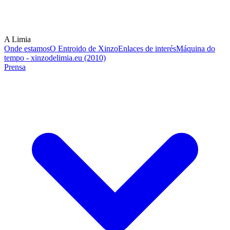
A Limia
Onde estamos
O Entroido de Xinzo
Enlaces de interés
Máquina do
tempo - xinzodelimia.eu (2010)
Prensa