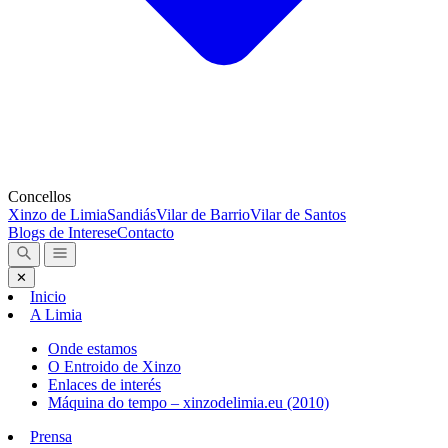
Concellos
Xinzo de Limia
Sandiás
Vilar de Barrio
Vilar de Santos
Blogs de Interese
Contacto
✕
Inicio
A Limia
Onde estamos
O Entroido de Xinzo
Enlaces de interés
Máquina do tempo – xinzodelimia.eu (2010)
Prensa