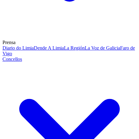
Prensa
Diario do Limia
Dende A Limia
La Región
La Voz de Galicia
Faro de
Vigo
Concellos