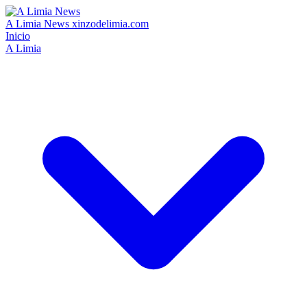
A Limia News
xinzodelimia.com
Inicio
A Limia