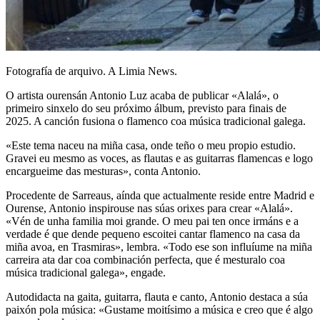
Fotografía de arquivo. A Limia News.
O artista ourensán Antonio Luz acaba de publicar «Alalá», o
primeiro sinxelo do seu próximo álbum, previsto para finais de
2025. A canción fusiona o flamenco coa música tradicional galega.
«Este tema naceu na miña casa, onde teño o meu propio estudio.
Gravei eu mesmo as voces, as flautas e as guitarras flamencas e logo
encargueime das mesturas», conta Antonio.
Procedente de Sarreaus, aínda que actualmente reside entre Madrid e
Ourense, Antonio inspirouse nas súas orixes para crear «Alalá».
«Vén de unha familia moi grande. O meu pai ten once irmáns e a
verdade é que dende pequeno escoitei cantar flamenco na casa da
miña avoa, en Trasmiras», lembra. «Todo ese son influíume na miña
carreira ata dar coa combinación perfecta, que é mesturalo coa
música tradicional galega», engade.
Autodidacta na gaita, guitarra, flauta e canto, Antonio destaca a súa
paixón pola música: «Gustame moitísimo a música e creo que é algo