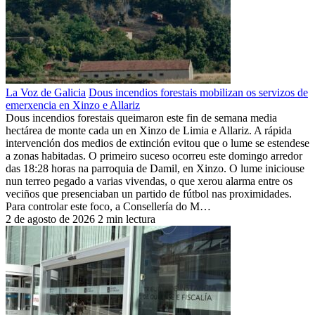
La Voz de Galicia
Dous incendios forestais mobilizan os servizos de
emerxencia en Xinzo e Allariz
Dous incendios forestais queimaron este fin de semana media
hectárea de monte cada un en Xinzo de Limia e Allariz. A rápida
intervención dos medios de extinción evitou que o lume se estendese
a zonas habitadas. O primeiro suceso ocorreu este domingo arredor
das 18:28 horas na parroquia de Damil, en Xinzo. O lume iniciouse
nun terreo pegado a varias vivendas, o que xerou alarma entre os
veciños que presenciaban un partido de fútbol nas proximidades.
Para controlar este foco, a Consellería do M…
2 de agosto de 2026
2 min lectura