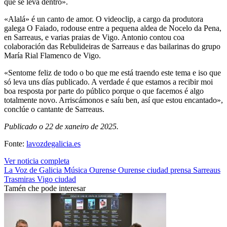
que se leva dentro».
«Alalá» é un canto de amor. O videoclip, a cargo da produtora
galega O Faiado, rodouse entre a pequena aldea de Nocelo da Pena,
en Sarreaus, e varias praias de Vigo. Antonio contou coa
colaboración das Rebulideiras de Sarreaus e das bailarinas do grupo
María Rial Flamenco de Vigo.
«Sentome feliz de todo o bo que me está traendo este tema e iso que
só leva uns días publicado. A verdade é que estamos a recibir moi
boa resposta por parte do público porque o que facemos é algo
totalmente novo. Arriscámonos e saíu ben, así que estou encantado»,
conclúe o cantante de Sarreaus.
Publicado o 22 de xaneiro de 2025.
Fonte:
lavozdegalicia.es
Ver noticia completa
La Voz de Galicia
Música
Ourense
Ourense ciudad
prensa
Sarreaus
Trasmiras
Vigo ciudad
Tamén che pode interesar