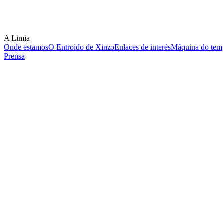
A Limia
Onde estamos
O Entroido de Xinzo
Enlaces de interés
Máquina do temp
Prensa