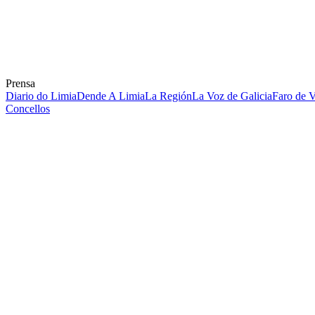
Prensa
Diario do Limia
Dende A Limia
La Región
La Voz de Galicia
Faro de 
Concellos