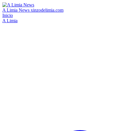
A Limia News
xinzodelimia.com
Inicio
A Limia