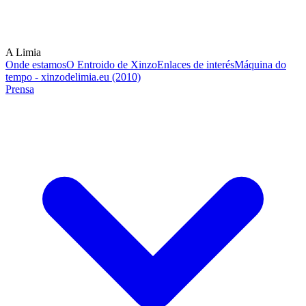
A Limia
Onde estamos
O Entroido de Xinzo
Enlaces de interés
Máquina do
tempo - xinzodelimia.eu (2010)
Prensa