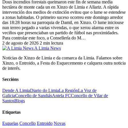
Dous incendios forestais queimaron este fin de semana media
hectárea de monte cada un en Xinzo de Limia e Allariz. A rápida
intervención dos medios de extinción evitou que o lume se estendese
a zonas habitadas. O primeiro suceso ocorreu este domingo arredor
das 18:28 horas na parroquia de Damil, en Xinzo. O lume iniciouse
nun terreo pegado a varias vivendas, o que xerou alarma entre os
veciños que presenciaban un partido de fútbol nas proximidades.
Para controlar este foco, a Consellería do M…
2 de agosto de 2026
2 min lectura
A Limia News
Noticias de Xinzo de Limia e da comarca da Limia. Falamos sobre
Xinzo, o Entroido, a Festa do Esquecemento e calquera outra noticia
de interés.
Seccións
Dende A Limia
Diario do Limia
La Región
La Voz de
Galicia
Concello de Sandiás
Antela FC
Concello de Vilar de
Santos
Blogs
Etiquetas
Esquelas
Concello
Entroido
Novas