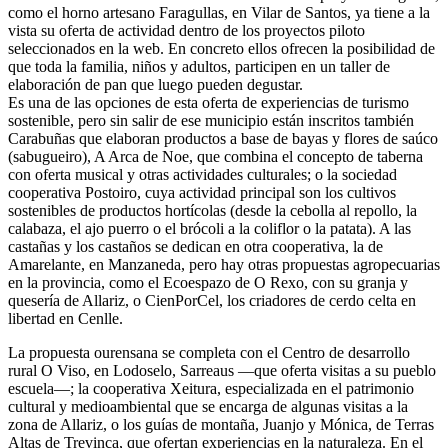
como el horno artesano Faragullas, en Vilar de Santos, ya tiene a la
vista su oferta de actividad dentro de los proyectos piloto
seleccionados en la web. En concreto ellos ofrecen la posibilidad de
que toda la familia, niños y adultos, participen en un taller de
elaboración de pan que luego pueden degustar.
Es una de las opciones de esta oferta de experiencias de turismo
sostenible, pero sin salir de ese municipio están inscritos también
Carabuñas que elaboran productos a base de bayas y flores de saúco
(sabugueiro), A Arca de Noe, que combina el concepto de taberna
con oferta musical y otras actividades culturales; o la sociedad
cooperativa Postoiro, cuya actividad principal son los cultivos
sostenibles de productos hortícolas (desde la cebolla al repollo, la
calabaza, el ajo puerro o el brócoli a la coliflor o la patata). A las
castañas y los castaños se dedican en otra cooperativa, la de
Amarelante, en Manzaneda, pero hay otras propuestas agropecuarias
en la provincia, como el Ecoespazo de O Rexo, con su granja y
quesería de Allariz, o CienPorCel, los criadores de cerdo celta en
libertad en Cenlle.
La propuesta ourensana se completa con el Centro de desarrollo
rural O Viso, en Lodoselo, Sarreaus —que oferta visitas a su pueblo
escuela—; la cooperativa Xeitura, especializada en el patrimonio
cultural y medioambiental que se encarga de algunas visitas a la
zona de Allariz, o los guías de montaña, Juanjo y Mónica, de Terras
Altas de Trevinca, que ofertan experiencias en la naturaleza. En el