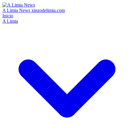
A Limia News
xinzodelimia.com
Inicio
A Limia