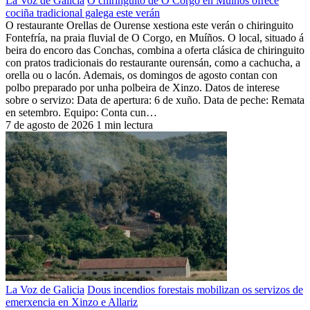
La Voz de Galicia
O chiringuito de O Corgo en Muíños ofrece
cociña tradicional galega este verán
O restaurante Orellas de Ourense xestiona este verán o chiringuito
Fontefría, na praia fluvial de O Corgo, en Muíños. O local, situado á
beira do encoro das Conchas, combina a oferta clásica de chiringuito
con pratos tradicionais do restaurante ourensán, como a cachucha, a
orella ou o lacón. Ademais, os domingos de agosto contan con
polbo preparado por unha polbeira de Xinzo. Datos de interese
sobre o servizo: Data de apertura: 6 de xuño. Data de peche: Remata
en setembro. Equipo: Conta cun…
7 de agosto de 2026
1 min lectura
La Voz de Galicia
Dous incendios forestais mobilizan os servizos de
emerxencia en Xinzo e Allariz