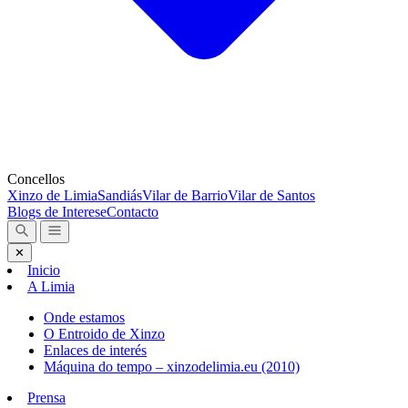
Concellos
Xinzo de Limia
Sandiás
Vilar de Barrio
Vilar de Santos
Blogs de Interese
Contacto
✕
Inicio
A Limia
Onde estamos
O Entroido de Xinzo
Enlaces de interés
Máquina do tempo – xinzodelimia.eu (2010)
Prensa