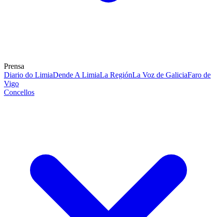
Prensa
Diario do Limia
Dende A Limia
La Región
La Voz de Galicia
Faro de
Vigo
Concellos