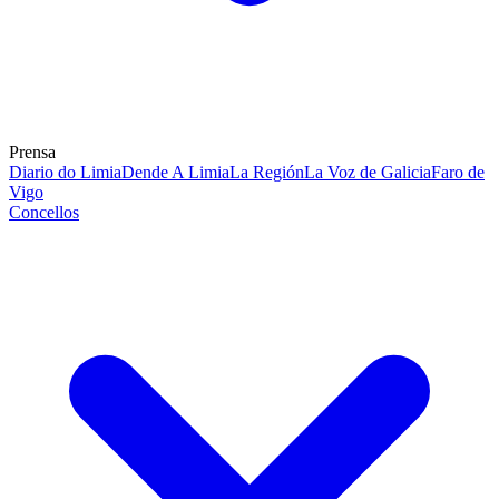
Prensa
Diario do Limia
Dende A Limia
La Región
La Voz de Galicia
Faro de
Vigo
Concellos