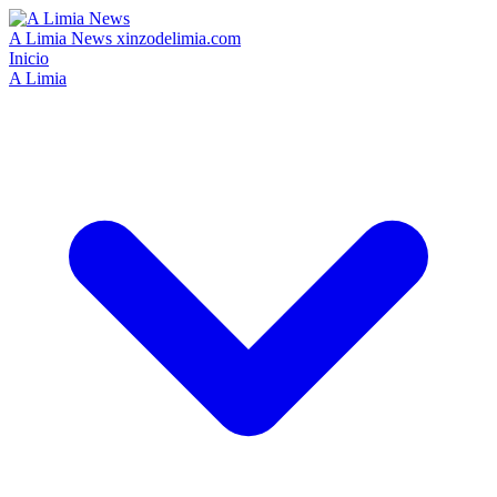
A Limia News
xinzodelimia.com
Inicio
A Limia