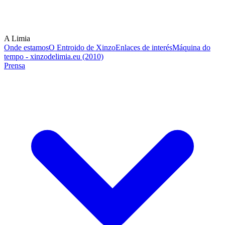
A Limia
Onde estamos
O Entroido de Xinzo
Enlaces de interés
Máquina do
tempo - xinzodelimia.eu (2010)
Prensa