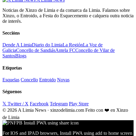
Noticias de Xinzo de Limia e da comarca da Limia. Falamos sobre
Xinzo, o Entroido, a Festa do Esquecemento e calquera outra noticia
de interés.
Seccións
Dende A Limia
Diario do Limia
La Región
La Voz de
Galicia
Concello de Sandiás
Antela FC
Concello de Vilar de
Santos
Blogs
Etiquetas
Esquelas
Concello
Entroido
Novas
Séguenos
𝕏 Twitter / X
Facebook
Telegram
Play Store
© 2026 A Limia News · xinzodelimia.com
Feito con ❤️ en Xinzo
de Limia
For IOS and IPAD browsers, Install PWA using add to home screen