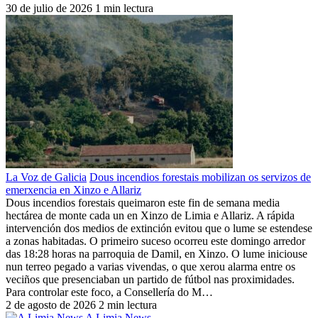
30 de julio de 2026
1 min lectura
La Voz de Galicia
Dous incendios forestais mobilizan os servizos de
emerxencia en Xinzo e Allariz
Dous incendios forestais queimaron este fin de semana media
hectárea de monte cada un en Xinzo de Limia e Allariz. A rápida
intervención dos medios de extinción evitou que o lume se estendese
a zonas habitadas. O primeiro suceso ocorreu este domingo arredor
das 18:28 horas na parroquia de Damil, en Xinzo. O lume iniciouse
nun terreo pegado a varias vivendas, o que xerou alarma entre os
veciños que presenciaban un partido de fútbol nas proximidades.
Para controlar este foco, a Consellería do M…
2 de agosto de 2026
2 min lectura
A Limia News