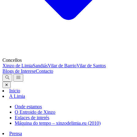
Concellos
Xinzo de Limia
Sandiás
Vilar de Barrio
Vilar de Santos
Blogs de Interese
Contacto
✕
Inicio
A Limia
Onde estamos
O Entroido de Xinzo
Enlaces de interés
Máquina do tempo – xinzodelimia.eu (2010)
Prensa