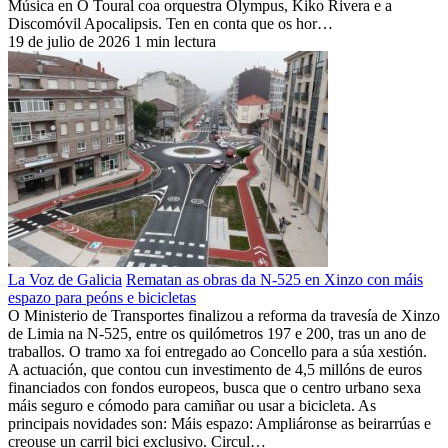
Música en O Toural coa orquestra Olympus, Kiko Rivera e a
Discomóvil Apocalipsis. Ten en conta que os hor…
19 de julio de 2026
1 min lectura
La Voz de Galicia
Rematan as obras da N-525 en Xinzo con máis
espazo para peóns e bicicletas
O Ministerio de Transportes finalizou a reforma da travesía de Xinzo
de Limia na N-525, entre os quilómetros 197 e 200, tras un ano de
traballos. O tramo xa foi entregado ao Concello para a súa xestión.
A actuación, que contou cun investimento de 4,5 millóns de euros
financiados con fondos europeos, busca que o centro urbano sexa
máis seguro e cómodo para camiñar ou usar a bicicleta. As
principais novidades son: Máis espazo: Ampliáronse as beirarrúas e
creouse un carril bici exclusivo. Circul…