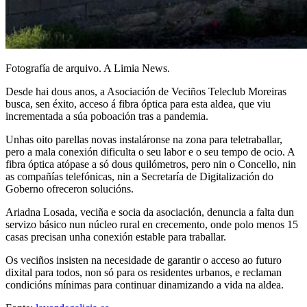
Fotografía de arquivo. A Limia News.
Desde hai dous anos, a Asociación de Veciños Teleclub Moreiras
busca, sen éxito, acceso á fibra óptica para esta aldea, que viu
incrementada a súa poboación tras a pandemia.
Unhas oito parellas novas instaláronse na zona para teletraballar,
pero a mala conexión dificulta o seu labor e o seu tempo de ocio. A
fibra óptica atópase a só dous quilómetros, pero nin o Concello, nin
as compañías telefónicas, nin a Secretaría de Digitalización do
Goberno ofreceron solucións.
Ariadna Losada, veciña e socia da asociación, denuncia a falta dun
servizo básico nun núcleo rural en crecemento, onde polo menos 15
casas precisan unha conexión estable para traballar.
Os veciños insisten na necesidade de garantir o acceso ao futuro
dixital para todos, non só para os residentes urbanos, e reclaman
condicións mínimas para continuar dinamizando a vida na aldea.