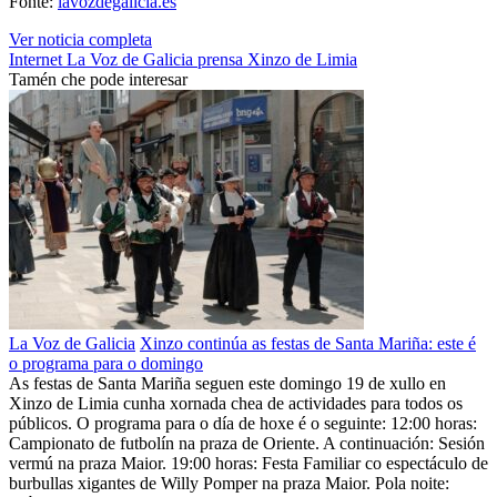
Fonte:
lavozdegalicia.es
Ver noticia completa
Internet
La Voz de Galicia
prensa
Xinzo de Limia
Tamén che pode interesar
La Voz de Galicia
Xinzo continúa as festas de Santa Mariña: este é
o programa para o domingo
As festas de Santa Mariña seguen este domingo 19 de xullo en
Xinzo de Limia cunha xornada chea de actividades para todos os
públicos. O programa para o día de hoxe é o seguinte: 12:00 horas:
Campionato de futbolín na praza de Oriente. A continuación: Sesión
vermú na praza Maior. 19:00 horas: Festa Familiar co espectáculo de
burbullas xigantes de Willy Pomper na praza Maior. Pola noite: