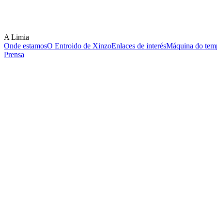
A Limia
Onde estamos
O Entroido de Xinzo
Enlaces de interés
Máquina do temp
Prensa