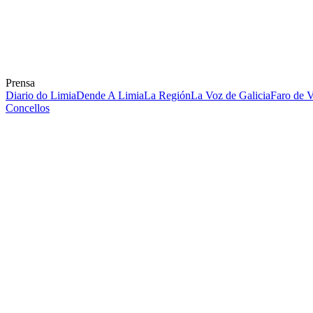
Prensa
Diario do Limia
Dende A Limia
La Región
La Voz de Galicia
Faro de 
Concellos