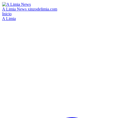
A Limia News
xinzodelimia.com
Inicio
A Limia