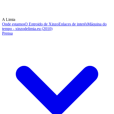
A Limia
Onde estamos
O Entroido de Xinzo
Enlaces de interés
Máquina do
tempo - xinzodelimia.eu (2010)
Prensa