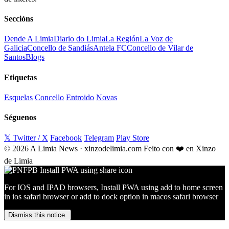
Seccións
Dende A Limia
Diario do Limia
La Región
La Voz de
Galicia
Concello de Sandiás
Antela FC
Concello de Vilar de
Santos
Blogs
Etiquetas
Esquelas
Concello
Entroido
Novas
Séguenos
𝕏 Twitter / X
Facebook
Telegram
Play Store
© 2026 A Limia News · xinzodelimia.com
Feito con ❤️ en Xinzo
de Limia
For IOS and IPAD browsers, Install PWA using add to home screen
in ios safari browser or add to dock option in macos safari browser
Dismiss this notice.