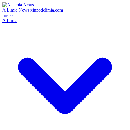
A Limia News
xinzodelimia.com
Inicio
A Limia