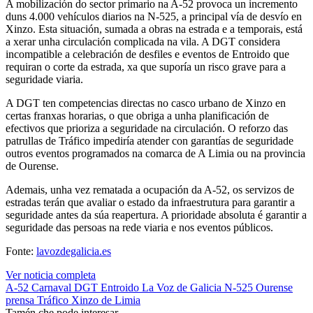
A mobilización do sector primario na A-52 provoca un incremento
duns 4.000 vehículos diarios na N-525, a principal vía de desvío en
Xinzo. Esta situación, sumada a obras na estrada e a temporais, está
a xerar unha circulación complicada na vila. A DGT considera
incompatible a celebración de desfiles e eventos de Entroido que
requiran o corte da estrada, xa que suporía un risco grave para a
seguridade viaria.
A DGT ten competencias directas no casco urbano de Xinzo en
certas franxas horarias, o que obriga a unha planificación de
efectivos que prioriza a seguridade na circulación. O reforzo das
patrullas de Tráfico impediría atender con garantías de seguridade
outros eventos programados na comarca de A Limia ou na provincia
de Ourense.
Ademais, unha vez rematada a ocupación da A-52, os servizos de
estradas terán que avaliar o estado da infraestrutura para garantir a
seguridade antes da súa reapertura. A prioridade absoluta é garantir a
seguridade das persoas na rede viaria e nos eventos públicos.
Fonte:
lavozdegalicia.es
Ver noticia completa
A-52
Carnaval
DGT
Entroido
La Voz de Galicia
N-525
Ourense
prensa
Tráfico
Xinzo de Limia
Tamén che pode interesar