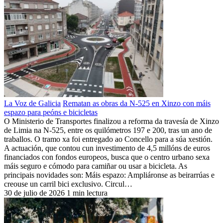
La Voz de Galicia
Rematan as obras da N-525 en Xinzo con máis
espazo para peóns e bicicletas
O Ministerio de Transportes finalizou a reforma da travesía de Xinzo
de Limia na N-525, entre os quilómetros 197 e 200, tras un ano de
traballos. O tramo xa foi entregado ao Concello para a súa xestión.
A actuación, que contou cun investimento de 4,5 millóns de euros
financiados con fondos europeos, busca que o centro urbano sexa
máis seguro e cómodo para camiñar ou usar a bicicleta. As
principais novidades son: Máis espazo: Ampliáronse as beirarrúas e
creouse un carril bici exclusivo. Circul…
30 de julio de 2026
1 min lectura