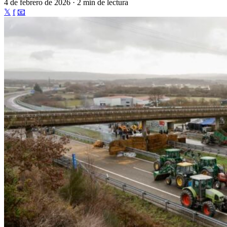
4 de febrero de 2026 · 2 min de lectura
𝕏
f
📧