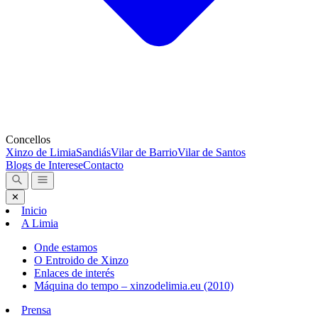
Concellos
Xinzo de Limia
Sandiás
Vilar de Barrio
Vilar de Santos
Blogs de Interese
Contacto
✕
Inicio
A Limia
Onde estamos
O Entroido de Xinzo
Enlaces de interés
Máquina do tempo – xinzodelimia.eu (2010)
Prensa