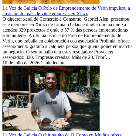
La Voz de Galicia
O Polo de Emprendemento de Verín impulsou a
creación de máis de vinte empresas en Xinzo
O director xeral de Comercio e Consumo, Gabriel Alén, presentou
este mércores en Xinzo de Limia o balance dunha oficina que xa
atendeu 320 proxectos e onde o 57 % das persoas emprendedoras
son mulleres. A oficina técnica do Polo de Emprendemento de
Verín, que traballa en colaboración coa asociación Prolimia, ofrece
asesoramento gratuíto a calquera persoa que queira poñer en marcha
un negocio. O seu traballo deu estes resultados: Proyectos
asesorados: 320. Empresas creadas: Máis de 20. Titorí…
10 de julio de 2026
1 min lectura
La Voz de Galicia
O chiringuito de O Corgo en Muíños ofrece