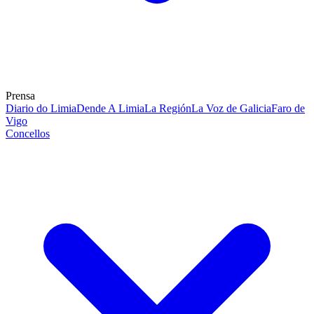
Prensa
Diario do Limia
Dende A Limia
La Región
La Voz de Galicia
Faro de
Vigo
Concellos