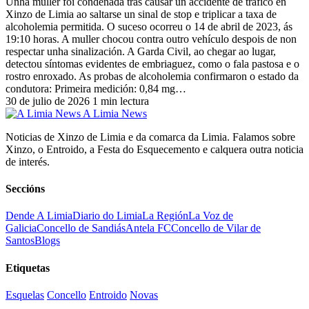
Unha muller foi condenada tras causar un accidente de tráfico en
Xinzo de Limia ao saltarse un sinal de stop e triplicar a taxa de
alcoholemia permitida. O suceso ocorreu o 14 de abril de 2023, ás
19:10 horas. A muller chocou contra outro vehículo despois de non
respectar unha sinalización. A Garda Civil, ao chegar ao lugar,
detectou síntomas evidentes de embriaguez, como o fala pastosa e o
rostro enroxado. As probas de alcoholemia confirmaron o estado da
condutora: Primeira medición: 0,84 mg…
30 de julio de 2026
1 min lectura
A Limia News
Noticias de Xinzo de Limia e da comarca da Limia. Falamos sobre
Xinzo, o Entroido, a Festa do Esquecemento e calquera outra noticia
de interés.
Seccións
Dende A Limia
Diario do Limia
La Región
La Voz de
Galicia
Concello de Sandiás
Antela FC
Concello de Vilar de
Santos
Blogs
Etiquetas
Esquelas
Concello
Entroido
Novas