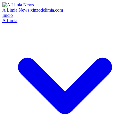
A Limia News
xinzodelimia.com
Inicio
A Limia