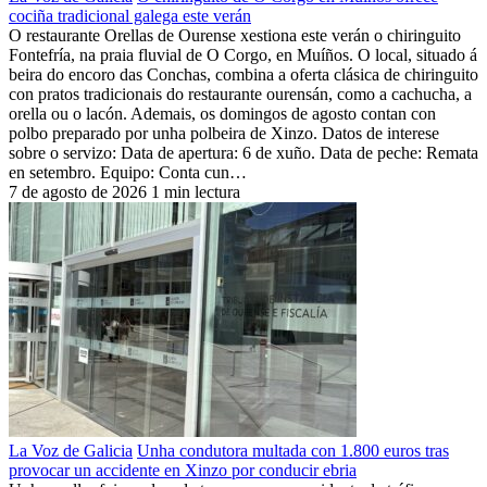
cociña tradicional galega este verán
O restaurante Orellas de Ourense xestiona este verán o chiringuito
Fontefría, na praia fluvial de O Corgo, en Muíños. O local, situado á
beira do encoro das Conchas, combina a oferta clásica de chiringuito
con pratos tradicionais do restaurante ourensán, como a cachucha, a
orella ou o lacón. Ademais, os domingos de agosto contan con
polbo preparado por unha polbeira de Xinzo. Datos de interese
sobre o servizo: Data de apertura: 6 de xuño. Data de peche: Remata
en setembro. Equipo: Conta cun…
7 de agosto de 2026
1 min lectura
La Voz de Galicia
Unha condutora multada con 1.800 euros tras
provocar un accidente en Xinzo por conducir ebria