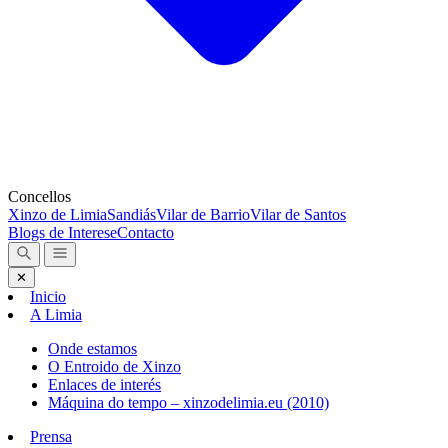
Concellos
Xinzo de Limia
Sandiás
Vilar de Barrio
Vilar de Santos
Blogs de Interese
Contacto
✕
Inicio
A Limia
Onde estamos
O Entroido de Xinzo
Enlaces de interés
Máquina do tempo – xinzodelimia.eu (2010)
Prensa