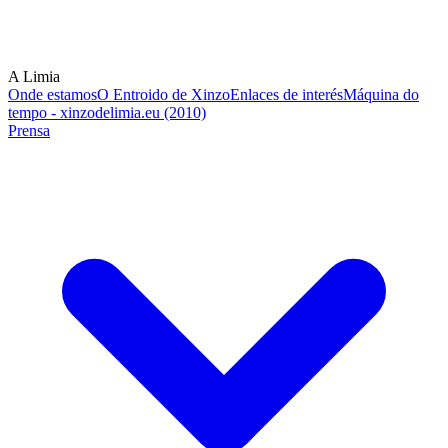
A Limia
Onde estamos
O Entroido de Xinzo
Enlaces de interés
Máquina do
tempo - xinzodelimia.eu (2010)
Prensa