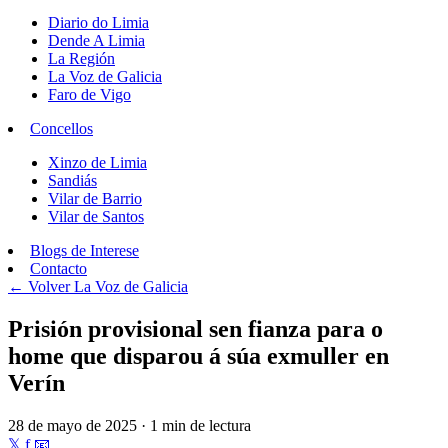
Diario do Limia
Dende A Limia
La Región
La Voz de Galicia
Faro de Vigo
Concellos
Xinzo de Limia
Sandiás
Vilar de Barrio
Vilar de Santos
Blogs de Interese
Contacto
← Volver
La Voz de Galicia
Prisión provisional sen fianza para o
home que disparou á súa exmuller en
Verín
28 de mayo de 2025 · 1 min de lectura
𝕏
f
📧