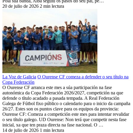
Pola súa banda, Alba seguiu os pasos do seu pai, pe…
20 de julio de 2026
2 min lectura
La Voz de Galicia
O Ourense CF comeza a defender o seu título na
Copa Federación
O Ourense CF arranca este mes a súa participación na fase
autonómica da Copa Federación 2026/2027, competición na que
defende o título acadado a pasada tempada. A Real Federación
Galega de Fútbol fixo público o calendario para o inicio da campaña
26/27. Estes son os puntos clave para os equipos da provincia:
Ourense CF: Comeza a competición este mes para intentar revalidar
o seu título galego. UD Ourense: Non terá que competir nesta fase
inicial, xa que ten praza directa na fase nacional. O …
14 de julio de 2026
1 min lectura