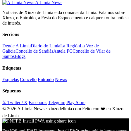
A Limia News
Noticias de Xinzo de Limia e da comarca da Limia. Falamos sobre
Xinzo, o Entroido, a Festa do Esquecemento e calquera outra noticia
de interés.
Seccións
Dende A Limia
Diario do Limia
La Región
La Voz de
Galicia
Concello de Sandiás
Antela FC
Concello de Vilar de
Santos
Blogs
Etiquetas
Esquelas
Concello
Entroido
Novas
Séguenos
𝕏 Twitter / X
Facebook
Telegram
Play Store
© 2026 A Limia News · xinzodelimia.com
Feito con ❤️ en Xinzo
de Limia
For IOS and IPAD browsers, Install PWA using add to home screen