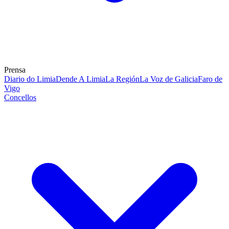
Prensa
Diario do Limia
Dende A Limia
La Región
La Voz de Galicia
Faro de
Vigo
Concellos