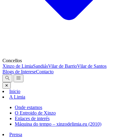
Concellos
Xinzo de Limia
Sandiás
Vilar de Barrio
Vilar de Santos
Blogs de Interese
Contacto
✕
Inicio
A Limia
Onde estamos
O Entroido de Xinzo
Enlaces de interés
Máquina do tempo – xinzodelimia.eu (2010)
Prensa