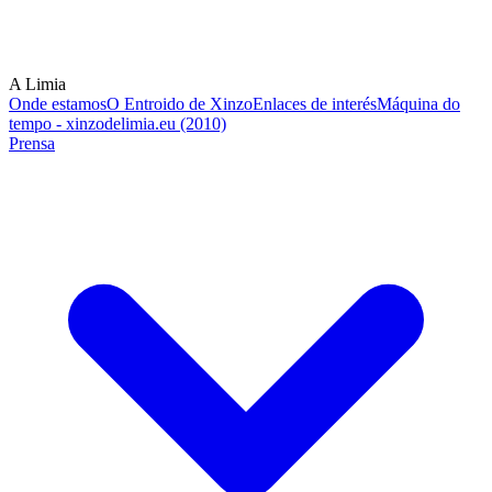
A Limia
Onde estamos
O Entroido de Xinzo
Enlaces de interés
Máquina do
tempo - xinzodelimia.eu (2010)
Prensa