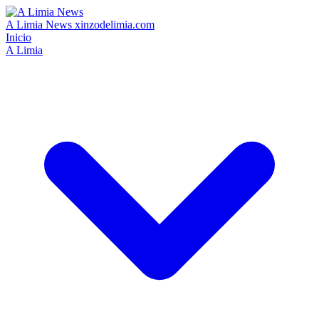
A Limia News
xinzodelimia.com
Inicio
A Limia