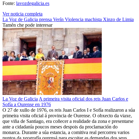
Fonte:
lavozdegalicia.es
Ver noticia completa
La Voz de Galicia
prensa
Verín
Violencia machista
Xinzo de Limia
Tamén che pode interesar
La Voz de Galicia
A primeira visita oficial dos reis Juan Carlos e
Sofía a Ourense en 1976
O 27 de xullo de 1976, os reis Juan Carlos I e Sofía realizaron a súa
primeira visita oficial á provincia de Ourense. O obxecto da viaxe,
que viña de Santiago, era coñecer a realidade da zona e presentarse
ante a cidadanía poucos meses despois da proclamación do
monarca. Durante a súa estancia, a comitiva real percorreu varios
puntos da xeografía ourensá para escoitar as demandas dos seus