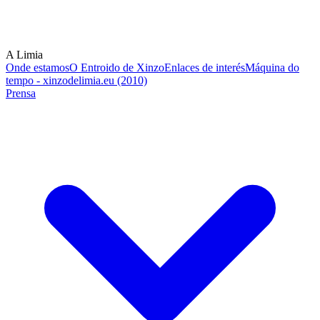
A Limia
Onde estamos
O Entroido de Xinzo
Enlaces de interés
Máquina do
tempo - xinzodelimia.eu (2010)
Prensa