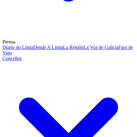
Prensa
Diario do Limia
Dende A Limia
La Región
La Voz de Galicia
Faro de
Vigo
Concellos