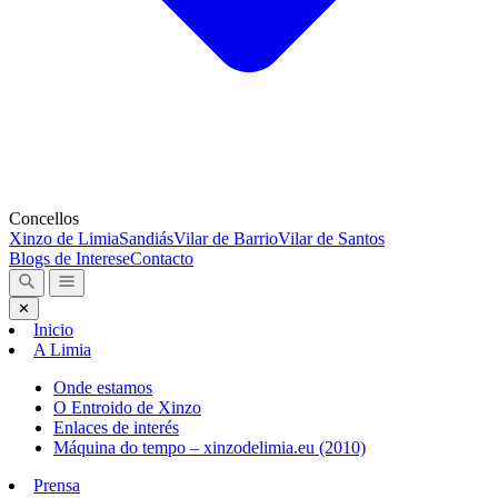
Concellos
Xinzo de Limia
Sandiás
Vilar de Barrio
Vilar de Santos
Blogs de Interese
Contacto
✕
Inicio
A Limia
Onde estamos
O Entroido de Xinzo
Enlaces de interés
Máquina do tempo – xinzodelimia.eu (2010)
Prensa