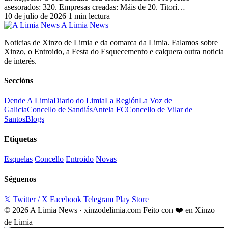
asesorados: 320. Empresas creadas: Máis de 20. Titorí…
10 de julio de 2026
1 min lectura
A Limia News
Noticias de Xinzo de Limia e da comarca da Limia. Falamos sobre
Xinzo, o Entroido, a Festa do Esquecemento e calquera outra noticia
de interés.
Seccións
Dende A Limia
Diario do Limia
La Región
La Voz de
Galicia
Concello de Sandiás
Antela FC
Concello de Vilar de
Santos
Blogs
Etiquetas
Esquelas
Concello
Entroido
Novas
Séguenos
𝕏 Twitter / X
Facebook
Telegram
Play Store
© 2026 A Limia News · xinzodelimia.com
Feito con ❤️ en Xinzo
de Limia