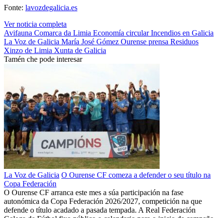
Fonte:
lavozdegalicia.es
Ver noticia completa
Avifauna
Comarca da Limia
Economía circular
Incendios en Galicia
La Voz de Galicia
María José Gómez
Ourense
prensa
Residuos
Xinzo de Limia
Xunta de Galicia
Tamén che pode interesar
La Voz de Galicia
O Ourense CF comeza a defender o seu título na
Copa Federación
O Ourense CF arranca este mes a súa participación na fase
autonómica da Copa Federación 2026/2027, competición na que
defende o título acadado a pasada tempada. A Real Federación