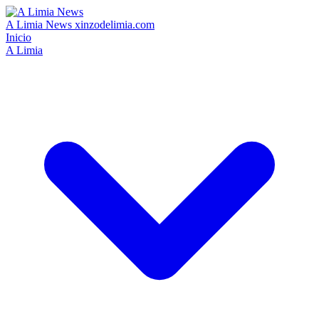
A Limia News
xinzodelimia.com
Inicio
A Limia