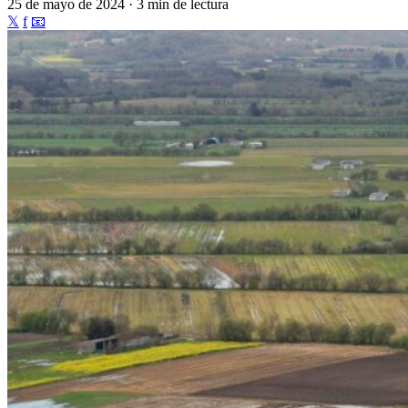
25 de mayo de 2024 · 3 min de lectura
𝕏
f
📧