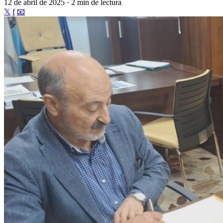
12 de abril de 2025 · 2 min de lectura
𝕏
f
📧