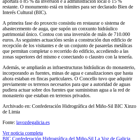
aportará o 85 % da inversión e a administración local o 15 %
restante. O monumento está en trámites para ser declarado Bien de
Interés Cultural (BIC).
A primeira fase do proxecto consistiu en restaurar o sistema de
abastecemento de auga, que supón un conxunto hidráulico
patrimonial único. Contou con una inversión de máis de 710.000
euros. As seguintes actuacións serán a construción dun edificio de
recepción de los visitantes e de un conjunto de pasarelas metálicas
que permitan completar o recorrido do edificio, accediendo a las
zonas superiores del mismo e conectando o claustro con la tenería.
Además, se ampliarán as infraestructuras hidráulicas do monasterio,
incorporando as fuentes, minas de agua e canalizaciones que hasta
ahora estaban en fincas particulares. O Concello tuvo que adquirir
previamente os terrenos necesarios para que a autoridad de aguas
pudiera actuar sobre dos fuentes que suministran agua a la red de
monasterio que estaban en terrenos privados.
Archivado en: Confederación Hidrográfica del Miño-Sil BIC Xinzo
de Limia
Fonte:
lavozdegalicia.es
Ver noticia completa
BIC
Confederación Hidrográfica del Miño-Sil
La Voz de Galicia