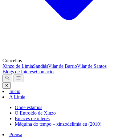
Concellos
Xinzo de Limia
Sandiás
Vilar de Barrio
Vilar de Santos
Blogs de Interese
Contacto
✕
Inicio
A Limia
Onde estamos
O Entroido de Xinzo
Enlaces de interés
Máquina do tempo – xinzodelimia.eu (2010)
Prensa