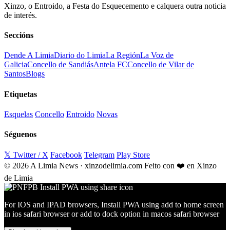
Xinzo, o Entroido, a Festa do Esquecemento e calquera outra noticia
de interés.
Seccións
Dende A Limia
Diario do Limia
La Región
La Voz de
Galicia
Concello de Sandiás
Antela FC
Concello de Vilar de
Santos
Blogs
Etiquetas
Esquelas
Concello
Entroido
Novas
Séguenos
𝕏 Twitter / X
Facebook
Telegram
Play Store
© 2026 A Limia News · xinzodelimia.com
Feito con ❤️ en Xinzo
de Limia
For IOS and IPAD browsers, Install PWA using add to home screen
in ios safari browser or add to dock option in macos safari browser