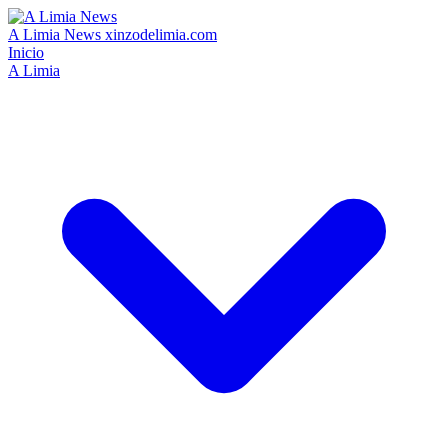
A Limia News
xinzodelimia.com
Inicio
A Limia