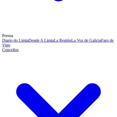
Prensa
Diario do Limia
Dende A Limia
La Región
La Voz de Galicia
Faro de
Vigo
Concellos