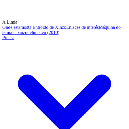
A Limia
Onde estamos
O Entroido de Xinzo
Enlaces de interés
Máquina do
tempo - xinzodelimia.eu (2010)
Prensa