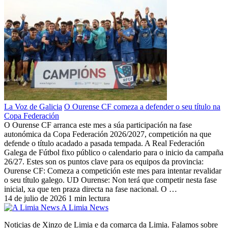
La Voz de Galicia
O Ourense CF comeza a defender o seu título na
Copa Federación
O Ourense CF arranca este mes a súa participación na fase
autonómica da Copa Federación 2026/2027, competición na que
defende o título acadado a pasada tempada. A Real Federación
Galega de Fútbol fixo público o calendario para o inicio da campaña
26/27. Estes son os puntos clave para os equipos da provincia:
Ourense CF: Comeza a competición este mes para intentar revalidar
o seu título galego. UD Ourense: Non terá que competir nesta fase
inicial, xa que ten praza directa na fase nacional. O …
14 de julio de 2026
1 min lectura
A Limia News
Noticias de Xinzo de Limia e da comarca da Limia. Falamos sobre