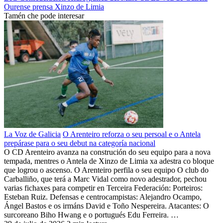
Ourense
prensa
Xinzo de Limia
Tamén che pode interesar
La Voz de Galicia
O Arenteiro reforza o seu persoal e o Antela
prepárase para o seu debut na categoría nacional
O CD Arenteiro avanza na construción do seu equipo para a nova
tempada, mentres o Antela de Xinzo de Limia xa adestra co bloque
que logrou o ascenso. O Arenteiro perfila o seu equipo O club do
Carballiño, que terá a Marc Vidal como novo adestrador, pechou
varias fichaxes para competir en Terceira Federación: Porteiros:
Esteban Ruiz. Defensas e centrocampistas: Alejandro Ocampo,
Ángel Bastos e os irmáns David e Toño Nespereira. Atacantes: O
surcoreano Biho Hwang e o portugués Edu Ferreira. …