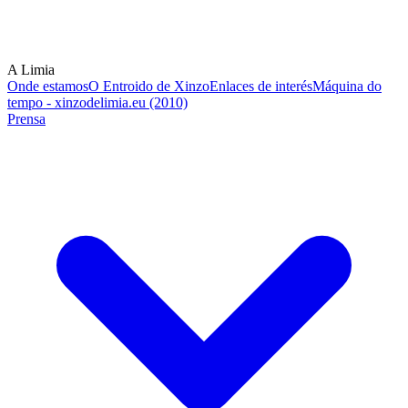
A Limia
Onde estamos
O Entroido de Xinzo
Enlaces de interés
Máquina do
tempo - xinzodelimia.eu (2010)
Prensa