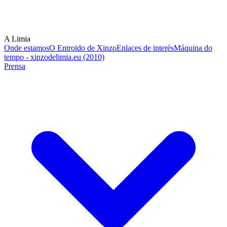
A Limia
Onde estamos
O Entroido de Xinzo
Enlaces de interés
Máquina do
tempo - xinzodelimia.eu (2010)
Prensa