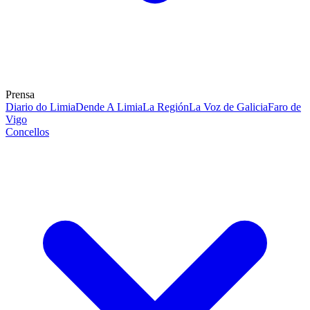
Prensa
Diario do Limia
Dende A Limia
La Región
La Voz de Galicia
Faro de
Vigo
Concellos