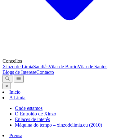
Concellos
Xinzo de Limia
Sandiás
Vilar de Barrio
Vilar de Santos
Blogs de Interese
Contacto
✕
Inicio
A Limia
Onde estamos
O Entroido de Xinzo
Enlaces de interés
Máquina do tempo – xinzodelimia.eu (2010)
Prensa