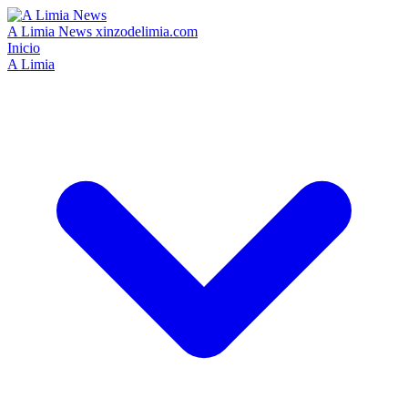
A Limia News
xinzodelimia.com
Inicio
A Limia