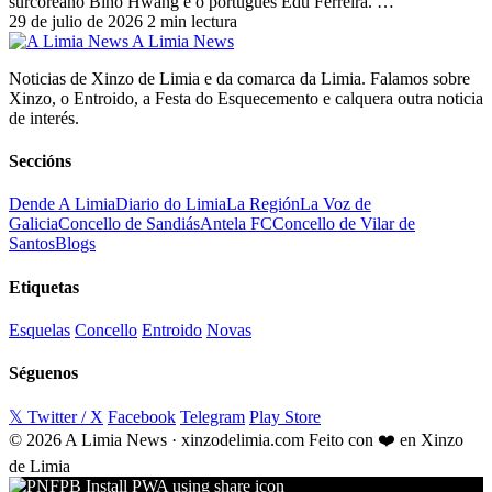
surcoreano Biho Hwang e o portugués Edu Ferreira. …
29 de julio de 2026
2 min lectura
A Limia News
Noticias de Xinzo de Limia e da comarca da Limia. Falamos sobre
Xinzo, o Entroido, a Festa do Esquecemento e calquera outra noticia
de interés.
Seccións
Dende A Limia
Diario do Limia
La Región
La Voz de
Galicia
Concello de Sandiás
Antela FC
Concello de Vilar de
Santos
Blogs
Etiquetas
Esquelas
Concello
Entroido
Novas
Séguenos
𝕏 Twitter / X
Facebook
Telegram
Play Store
© 2026 A Limia News · xinzodelimia.com
Feito con ❤️ en Xinzo
de Limia