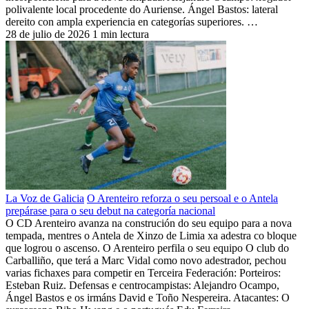
polivalente local procedente do Auriense. Ángel Bastos: lateral
dereito con ampla experiencia en categorías superiores. …
28 de julio de 2026
1 min lectura
La Voz de Galicia
O Arenteiro reforza o seu persoal e o Antela
prepárase para o seu debut na categoría nacional
O CD Arenteiro avanza na construción do seu equipo para a nova
tempada, mentres o Antela de Xinzo de Limia xa adestra co bloque
que logrou o ascenso. O Arenteiro perfila o seu equipo O club do
Carballiño, que terá a Marc Vidal como novo adestrador, pechou
varias fichaxes para competir en Terceira Federación: Porteiros:
Esteban Ruiz. Defensas e centrocampistas: Alejandro Ocampo,
Ángel Bastos e os irmáns David e Toño Nespereira. Atacantes: O