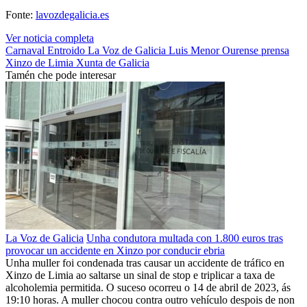
Fonte:
lavozdegalicia.es
Ver noticia completa
Carnaval
Entroido
La Voz de Galicia
Luis Menor
Ourense
prensa
Xinzo de Limia
Xunta de Galicia
Tamén che pode interesar
La Voz de Galicia
Unha condutora multada con 1.800 euros tras
provocar un accidente en Xinzo por conducir ebria
Unha muller foi condenada tras causar un accidente de tráfico en
Xinzo de Limia ao saltarse un sinal de stop e triplicar a taxa de
alcoholemia permitida. O suceso ocorreu o 14 de abril de 2023, ás
19:10 horas. A muller chocou contra outro vehículo despois de non