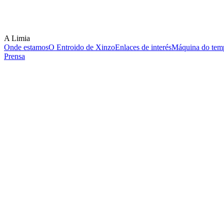
A Limia
Onde estamos
O Entroido de Xinzo
Enlaces de interés
Máquina do temp
Prensa