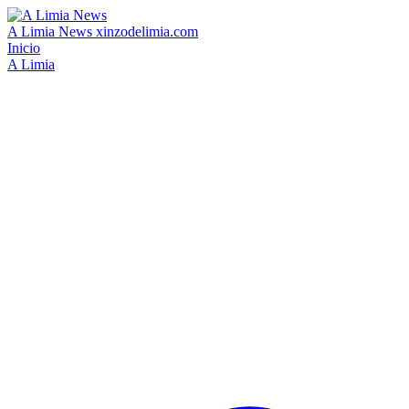
A Limia News
xinzodelimia.com
Inicio
A Limia