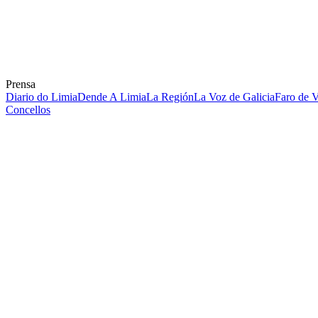
Prensa
Diario do Limia
Dende A Limia
La Región
La Voz de Galicia
Faro de 
Concellos