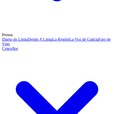
Prensa
Diario do Limia
Dende A Limia
La Región
La Voz de Galicia
Faro de
Vigo
Concellos