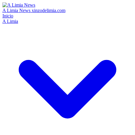
A Limia News
xinzodelimia.com
Inicio
A Limia