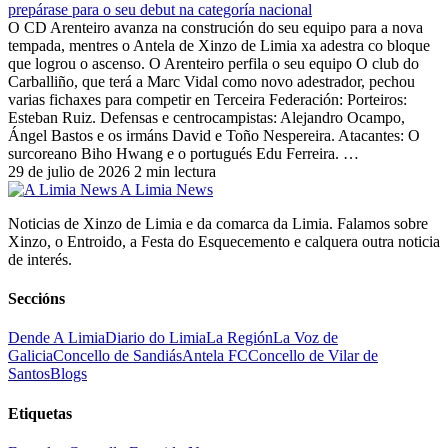
prepárase para o seu debut na categoría nacional
O CD Arenteiro avanza na construción do seu equipo para a nova
tempada, mentres o Antela de Xinzo de Limia xa adestra co bloque
que logrou o ascenso. O Arenteiro perfila o seu equipo O club do
Carballiño, que terá a Marc Vidal como novo adestrador, pechou
varias fichaxes para competir en Terceira Federación: Porteiros:
Esteban Ruiz. Defensas e centrocampistas: Alejandro Ocampo,
Ángel Bastos e os irmáns David e Toño Nespereira. Atacantes: O
surcoreano Biho Hwang e o portugués Edu Ferreira. …
29 de julio de 2026
2 min lectura
A Limia News
Noticias de Xinzo de Limia e da comarca da Limia. Falamos sobre
Xinzo, o Entroido, a Festa do Esquecemento e calquera outra noticia
de interés.
Seccións
Dende A Limia
Diario do Limia
La Región
La Voz de
Galicia
Concello de Sandiás
Antela FC
Concello de Vilar de
Santos
Blogs
Etiquetas