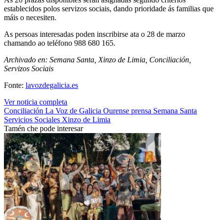
establecidos polos servizos sociais, dando prioridade ás familias que
máis o necesiten.
As persoas interesadas poden inscribirse ata o 28 de marzo
chamando ao teléfono 988 680 165.
Archivado en: Semana Santa, Xinzo de Limia, Conciliación,
Servizos Sociais
Fonte:
lavozdegalicia.es
Ver noticia completa
Conciliación
La Voz de Galicia
Ourense
prensa
Semana Santa
Servicios Sociales
Xinzo de Limia
Tamén che pode interesar