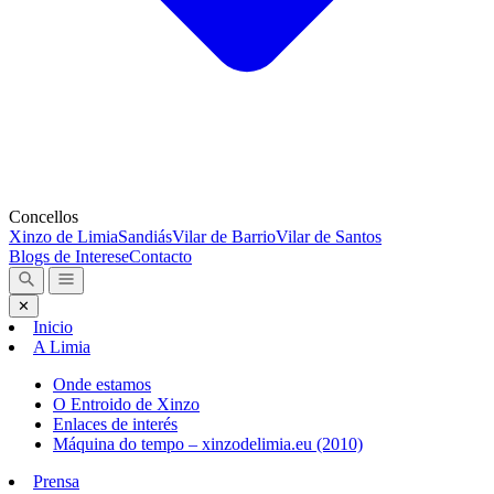
Concellos
Xinzo de Limia
Sandiás
Vilar de Barrio
Vilar de Santos
Blogs de Interese
Contacto
✕
Inicio
A Limia
Onde estamos
O Entroido de Xinzo
Enlaces de interés
Máquina do tempo – xinzodelimia.eu (2010)
Prensa