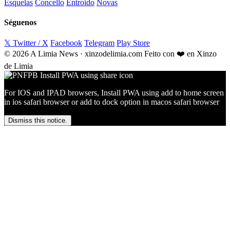
Esquelas
Concello
Entroido
Novas
Séguenos
𝕏 Twitter / X
Facebook
Telegram
Play Store
© 2026 A Limia News · xinzodelimia.com
Feito con ❤️ en Xinzo
de Limia
For IOS and IPAD browsers, Install PWA using add to home screen
in ios safari browser or add to dock option in macos safari browser
Dismiss this notice.