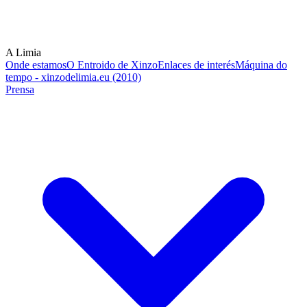
A Limia
Onde estamos
O Entroido de Xinzo
Enlaces de interés
Máquina do
tempo - xinzodelimia.eu (2010)
Prensa