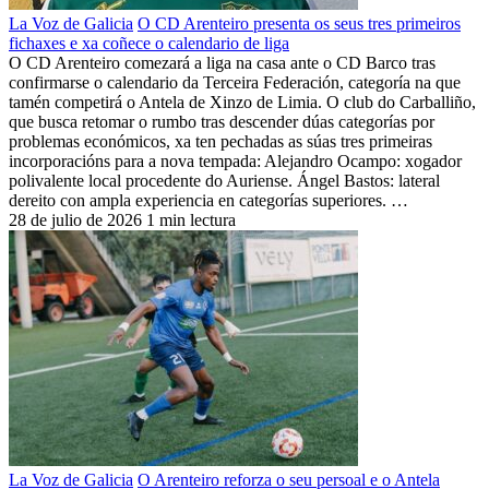
La Voz de Galicia
O CD Arenteiro presenta os seus tres primeiros
fichaxes e xa coñece o calendario de liga
O CD Arenteiro comezará a liga na casa ante o CD Barco tras
confirmarse o calendario da Terceira Federación, categoría na que
tamén competirá o Antela de Xinzo de Limia. O club do Carballiño,
que busca retomar o rumbo tras descender dúas categorías por
problemas económicos, xa ten pechadas as súas tres primeiras
incorporacións para a nova tempada: Alejandro Ocampo: xogador
polivalente local procedente do Auriense. Ángel Bastos: lateral
dereito con ampla experiencia en categorías superiores. …
28 de julio de 2026
1 min lectura
La Voz de Galicia
O Arenteiro reforza o seu persoal e o Antela