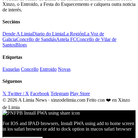
Xinzo, o Entroido, a Festa do Esquecemento e calquera outra noticia
de interés.
Seccións
Dende A Limia
Diario do Limia
La Región
La Voz de
Galicia
Concello de Sandiás
Antela FC
Concello de Vilar de
Santos
Blogs
Etiquetas
Esquelas
Concello
Entroido
Novas
Séguenos
𝕏 Twitter / X
Facebook
Telegram
Play Store
© 2026 A Limia News · xinzodelimia.com
Feito con ❤️ en Xinzo
de Limia
For IOS and IPAD browsers, Install PWA using add to home screen
in ios safari browser or add to dock option in macos safari browser