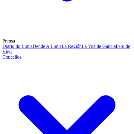
Prensa
Diario do Limia
Dende A Limia
La Región
La Voz de Galicia
Faro de
Vigo
Concellos