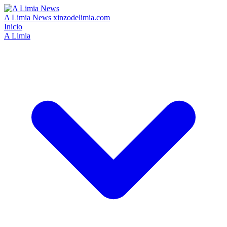
A Limia News
xinzodelimia.com
Inicio
A Limia