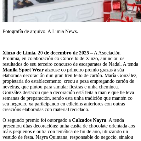
Fotografía de arquivo. A Limia News.
Xinzo de Limia, 20 de decembro de 2025
– A Asociación
Prolimia, en colaboración co Concello de Xinzo, anunciou os
resultados do seu terceiro concurso de escaparates de Nadal. A tenda
Manila Sport Wear
alzouse co primeiro premio grazas á súa
elaborada decoración dun gran tren feito de cartón. María González,
propietaria do establecemento, creou a peza empregando cartón de
neveiras, que pintou para simular fiestras e unha cheminea.
González destacou que a decoración está feita a man e que lle leva
semanas de preparación, sendo esta unha tradición que mantén co
seu negocio, xa participando en edicións anteriores con outras
creacións elaboradas con material reciclado.
O segundo premio foi outorgado a
Calzados Nayra
. A tenda
presentou dúas decoracións: unha casita de chocolate orientada aos
máis pequenos e outra con temática de fin de ano, utilizando un
vestido de festa. Nayra Quintana, responsable do negocio, sinalou