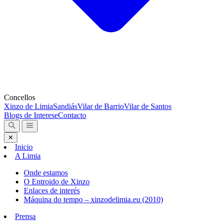
Concellos
Xinzo de Limia
Sandiás
Vilar de Barrio
Vilar de Santos
Blogs de Interese
Contacto
✕
Inicio
A Limia
Onde estamos
O Entroido de Xinzo
Enlaces de interés
Máquina do tempo – xinzodelimia.eu (2010)
Prensa