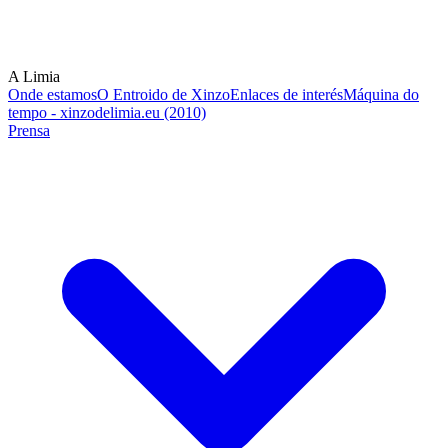
A Limia
Onde estamos
O Entroido de Xinzo
Enlaces de interés
Máquina do
tempo - xinzodelimia.eu (2010)
Prensa