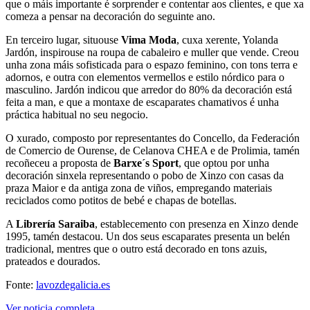
que o máis importante é sorprender e contentar aos clientes, e que xa
comeza a pensar na decoración do seguinte ano.
En terceiro lugar, situouse
Vima Moda
, cuxa xerente, Yolanda
Jardón, inspirouse na roupa de cabaleiro e muller que vende. Creou
unha zona máis sofisticada para o espazo feminino, con tons terra e
adornos, e outra con elementos vermellos e estilo nórdico para o
masculino. Jardón indicou que arredor do 80% da decoración está
feita a man, e que a montaxe de escaparates chamativos é unha
práctica habitual no seu negocio.
O xurado, composto por representantes do Concello, da Federación
de Comercio de Ourense, de Celanova CHEA e de Prolimia, tamén
recoñeceu a proposta de
Barxe´s Sport
, que optou por unha
decoración sinxela representando o pobo de Xinzo con casas da
praza Maior e da antiga zona de viños, empregando materiais
reciclados como potitos de bebé e chapas de botellas.
A
Librería Saraiba
, establecemento con presenza en Xinzo dende
1995, tamén destacou. Un dos seus escaparates presenta un belén
tradicional, mentres que o outro está decorado en tons azuis,
prateados e dourados.
Fonte:
lavozdegalicia.es
Ver noticia completa