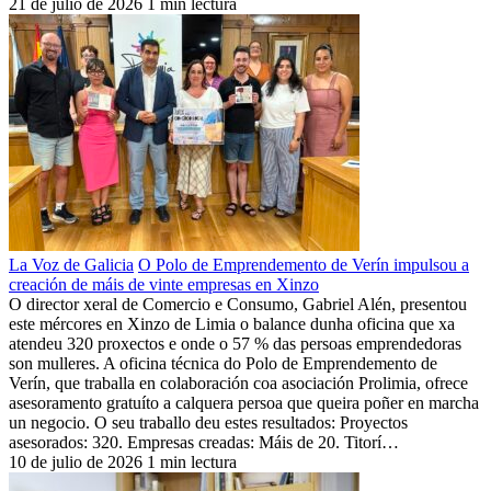
21 de julio de 2026
1 min lectura
La Voz de Galicia
O Polo de Emprendemento de Verín impulsou a
creación de máis de vinte empresas en Xinzo
O director xeral de Comercio e Consumo, Gabriel Alén, presentou
este mércores en Xinzo de Limia o balance dunha oficina que xa
atendeu 320 proxectos e onde o 57 % das persoas emprendedoras
son mulleres. A oficina técnica do Polo de Emprendemento de
Verín, que traballa en colaboración coa asociación Prolimia, ofrece
asesoramento gratuíto a calquera persoa que queira poñer en marcha
un negocio. O seu traballo deu estes resultados: Proyectos
asesorados: 320. Empresas creadas: Máis de 20. Titorí…
10 de julio de 2026
1 min lectura