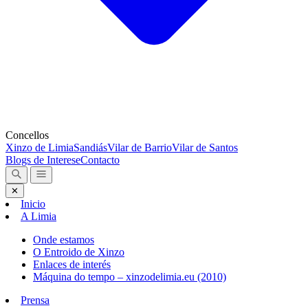
Concellos
Xinzo de Limia
Sandiás
Vilar de Barrio
Vilar de Santos
Blogs de Interese
Contacto
✕
Inicio
A Limia
Onde estamos
O Entroido de Xinzo
Enlaces de interés
Máquina do tempo – xinzodelimia.eu (2010)
Prensa