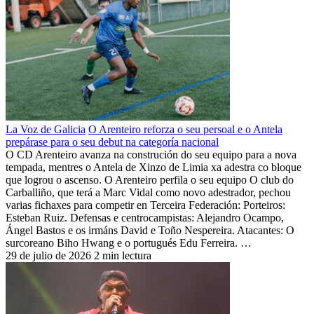
La Voz de Galicia
O Arenteiro reforza o seu persoal e o Antela
prepárase para o seu debut na categoría nacional
O CD Arenteiro avanza na construción do seu equipo para a nova
tempada, mentres o Antela de Xinzo de Limia xa adestra co bloque
que logrou o ascenso. O Arenteiro perfila o seu equipo O club do
Carballiño, que terá a Marc Vidal como novo adestrador, pechou
varias fichaxes para competir en Terceira Federación: Porteiros:
Esteban Ruiz. Defensas e centrocampistas: Alejandro Ocampo,
Ángel Bastos e os irmáns David e Toño Nespereira. Atacantes: O
surcoreano Biho Hwang e o portugués Edu Ferreira. …
29 de julio de 2026
2 min lectura