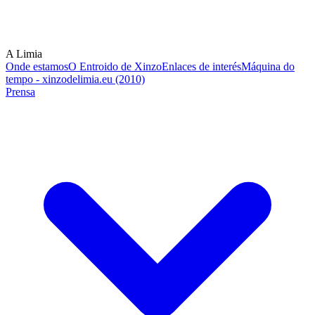
A Limia
Onde estamos
O Entroido de Xinzo
Enlaces de interés
Máquina do
tempo - xinzodelimia.eu (2010)
Prensa