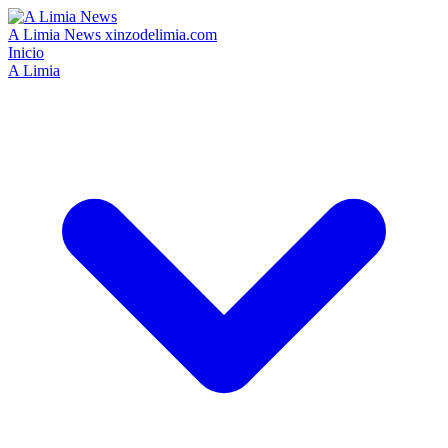
A Limia News
xinzodelimia.com
Inicio
A Limia