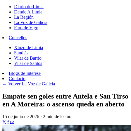
Diario do Limia
Dende A Limia
La Región
La Voz de Galicia
Faro de Vigo
Concellos
Xinzo de Limia
Sandiás
Vilar de Barrio
Vilar de Santos
Blogs de Interese
Contacto
← Volver
La Voz de Galicia
Empate sen goles entre Antela e San Tirso
en A Moreira: o ascenso queda en aberto
15 de junio de 2026 · 2 min de lectura
𝕏
f
📧