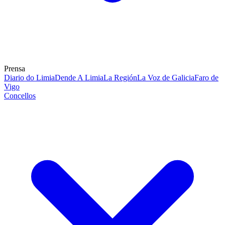
Prensa
Diario do Limia
Dende A Limia
La Región
La Voz de Galicia
Faro de
Vigo
Concellos