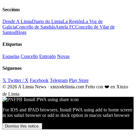
Seccións
Dende A Limia
Diario do Limia
La Región
La Voz de
Galicia
Concello de Sandiás
Antela FC
Concello de Vilar de
Santos
Blogs
Etiquetas
Esquelas
Concello
Entroido
Novas
Séguenos
𝕏 Twitter / X
Facebook
Telegram
Play Store
© 2026 A Limia News · xinzodelimia.com
Feito con ❤️ en Xinzo
de Limia
For IOS and IPAD browsers, Install PWA using add to home screen
in ios safari browser or add to dock option in macos safari browser
Dismiss this notice.