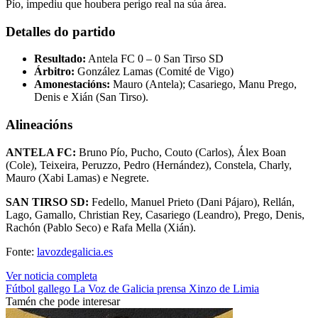
Pío, impediu que houbera perigo real na súa área.
Detalles do partido
Resultado:
Antela FC 0 – 0 San Tirso SD
Árbitro:
González Lamas (Comité de Vigo)
Amonestacións:
Mauro (Antela); Casariego, Manu Prego,
Denis e Xián (San Tirso).
Alineacións
ANTELA FC:
Bruno Pío, Pucho, Couto (Carlos), Álex Boan
(Cole), Teixeira, Peruzzo, Pedro (Hernández), Constela, Charly,
Mauro (Xabi Lamas) e Negrete.
SAN TIRSO SD:
Fedello, Manuel Prieto (Dani Pájaro), Rellán,
Lago, Gamallo, Christian Rey, Casariego (Leandro), Prego, Denis,
Rachón (Pablo Seco) e Rafa Mella (Xián).
Fonte:
lavozdegalicia.es
Ver noticia completa
Fútbol gallego
La Voz de Galicia
prensa
Xinzo de Limia
Tamén che pode interesar