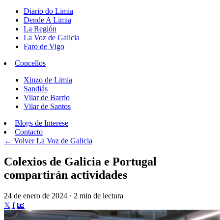
Diario do Limia
Dende A Limia
La Región
La Voz de Galicia
Faro de Vigo
Concellos
Xinzo de Limia
Sandiás
Vilar de Barrio
Vilar de Santos
Blogs de Interese
Contacto
← Volver
La Voz de Galicia
Colexios de Galicia e Portugal
compartirán actividades
24 de enero de 2024 · 2 min de lectura
𝕏
f
📧