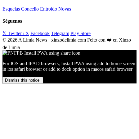
Esquelas
Concello
Entroido
Novas
Séguenos
𝕏 Twitter / X
Facebook
Telegram
Play Store
© 2026 A Limia News · xinzodelimia.com
Feito con ❤️ en Xinzo
de Limia
For IOS and IPAD browsers, Install PWA using add to home screen
in ios safari browser or add to dock option in macos safari browser
Dismiss this notice.