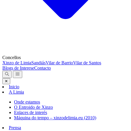
Concellos
Xinzo de Limia
Sandiás
Vilar de Barrio
Vilar de Santos
Blogs de Interese
Contacto
✕
Inicio
A Limia
Onde estamos
O Entroido de Xinzo
Enlaces de interés
Máquina do tempo – xinzodelimia.eu (2010)
Prensa