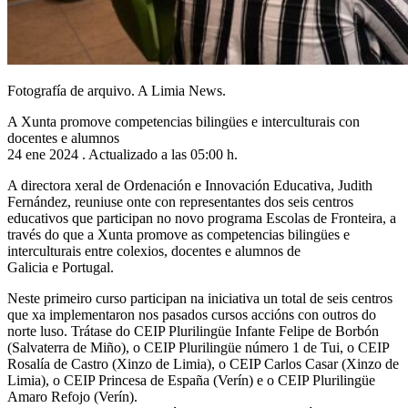
Fotografía de arquivo. A Limia News.
A Xunta promove competencias bilingües e interculturais con
docentes e alumnos
24 ene 2024 . Actualizado a las 05:00 h.
A directora xeral de Ordenación e Innovación Educativa, Judith
Fernández, reuniuse onte con representantes dos seis centros
educativos que participan no novo programa Escolas de Fronteira, a
través do que a Xunta promove as competencias bilingües e
interculturais entre colexios, docentes e alumnos de
Galicia e Portugal.
Neste primeiro curso participan na iniciativa un total de seis centros
que xa implementaron nos pasados cursos accións con outros do
norte luso. Trátase do CEIP Plurilingüe Infante Felipe de Borbón
(Salvaterra de Miño), o CEIP Plurilingüe número 1 de Tui, o CEIP
Rosalía de Castro (Xinzo de Limia), o CEIP Carlos Casar (Xinzo de
Limia), o CEIP Princesa de España (Verín) e o CEIP Plurilingüe
Amaro Refojo (Verín).