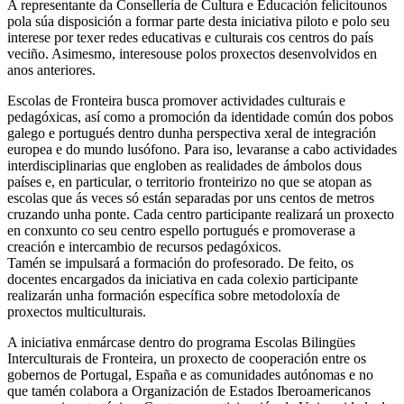
A representante da Consellería de Cultura e Educación felicitounos
pola súa disposición a formar parte desta iniciativa piloto e polo seu
interese por texer redes educativas e culturais cos centros do país
veciño. Asimesmo, interesouse polos proxectos desenvolvidos en
anos anteriores.
Escolas de Fronteira busca promover actividades culturais e
pedagóxicas, así como a promoción da identidade común dos pobos
galego e portugués dentro dunha perspectiva xeral de integración
europea e do mundo lusófono. Para iso, levaranse a cabo actividades
interdisciplinarias que engloben as realidades de ámbolos dous
países e, en particular, o territorio fronteirizo no que se atopan as
escolas que ás veces só están separadas por uns centos de metros
cruzando unha ponte. Cada centro participante realizará un proxecto
en conxunto co seu centro espello portugués e promoverase a
creación e intercambio de recursos pedagóxicos.
Tamén se impulsará a formación do profesorado. De feito, os
docentes encargados da iniciativa en cada colexio participante
realizarán unha formación específica sobre metodoloxía de
proxectos multiculturais.
A iniciativa enmárcase dentro do programa Escolas Bilingües
Interculturais de Fronteira, un proxecto de cooperación entre os
gobernos de Portugal, España e as comunidades autónomas e no
que tamén colabora a Organización de Estados Iberoamericanos