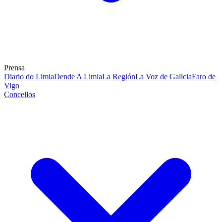
Prensa
Diario do Limia
Dende A Limia
La Región
La Voz de Galicia
Faro de
Vigo
Concellos