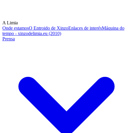
A Limia
Onde estamos
O Entroido de Xinzo
Enlaces de interés
Máquina do
tempo - xinzodelimia.eu (2010)
Prensa