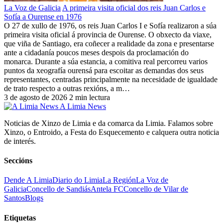
La Voz de Galicia
A primeira visita oficial dos reis Juan Carlos e
Sofía a Ourense en 1976
O 27 de xullo de 1976, os reis Juan Carlos I e Sofía realizaron a súa
primeira visita oficial á provincia de Ourense. O obxecto da viaxe,
que viña de Santiago, era coñecer a realidade da zona e presentarse
ante a cidadanía poucos meses despois da proclamación do
monarca. Durante a súa estancia, a comitiva real percorreu varios
puntos da xeografía ourensá para escoitar as demandas dos seus
representantes, centradas principalmente na necesidade de igualdade
de trato respecto a outras rexións, a m…
3 de agosto de 2026
2 min lectura
A Limia News
Noticias de Xinzo de Limia e da comarca da Limia. Falamos sobre
Xinzo, o Entroido, a Festa do Esquecemento e calquera outra noticia
de interés.
Seccións
Dende A Limia
Diario do Limia
La Región
La Voz de
Galicia
Concello de Sandiás
Antela FC
Concello de Vilar de
Santos
Blogs
Etiquetas