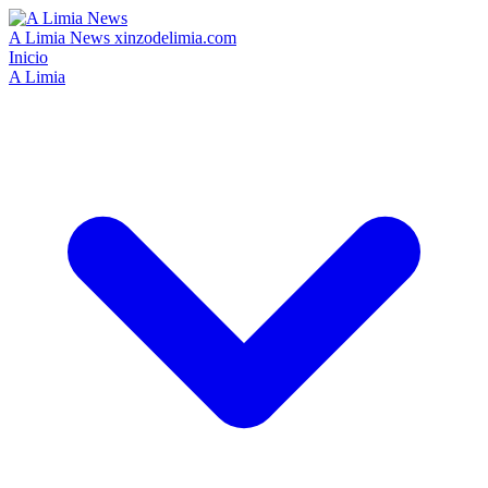
A Limia News
xinzodelimia.com
Inicio
A Limia