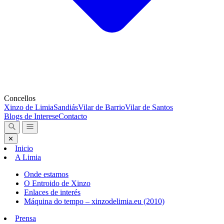
Concellos
Xinzo de Limia
Sandiás
Vilar de Barrio
Vilar de Santos
Blogs de Interese
Contacto
✕
Inicio
A Limia
Onde estamos
O Entroido de Xinzo
Enlaces de interés
Máquina do tempo – xinzodelimia.eu (2010)
Prensa