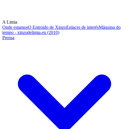
A Limia
Onde estamos
O Entroido de Xinzo
Enlaces de interés
Máquina do
tempo - xinzodelimia.eu (2010)
Prensa