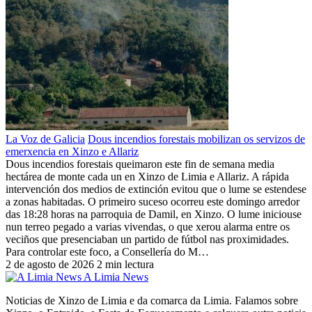
La Voz de Galicia
Dous incendios forestais mobilizan os servizos de
emerxencia en Xinzo e Allariz
Dous incendios forestais queimaron este fin de semana media
hectárea de monte cada un en Xinzo de Limia e Allariz. A rápida
intervención dos medios de extinción evitou que o lume se estendese
a zonas habitadas. O primeiro suceso ocorreu este domingo arredor
das 18:28 horas na parroquia de Damil, en Xinzo. O lume iniciouse
nun terreo pegado a varias vivendas, o que xerou alarma entre os
veciños que presenciaban un partido de fútbol nas proximidades.
Para controlar este foco, a Consellería do M…
2 de agosto de 2026
2 min lectura
A Limia News
Noticias de Xinzo de Limia e da comarca da Limia. Falamos sobre