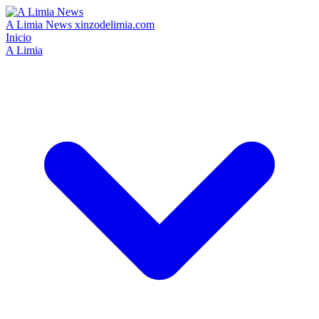
A Limia News
xinzodelimia.com
Inicio
A Limia