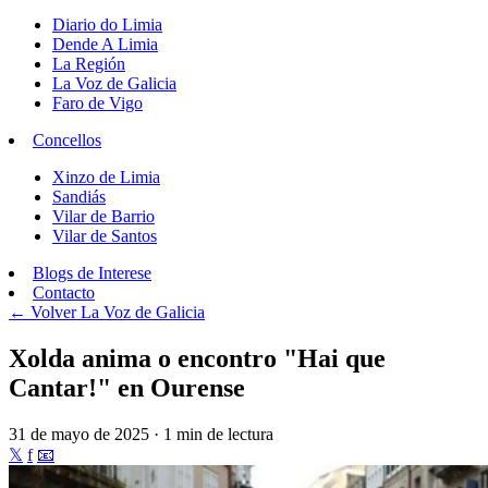
Diario do Limia
Dende A Limia
La Región
La Voz de Galicia
Faro de Vigo
Concellos
Xinzo de Limia
Sandiás
Vilar de Barrio
Vilar de Santos
Blogs de Interese
Contacto
← Volver
La Voz de Galicia
Xolda anima o encontro "Hai que
Cantar!" en Ourense
31 de mayo de 2025 · 1 min de lectura
𝕏
f
📧