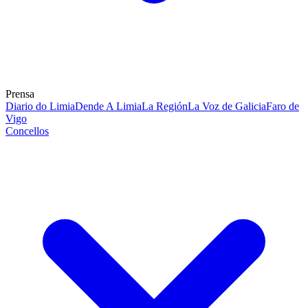
Prensa
Diario do Limia
Dende A Limia
La Región
La Voz de Galicia
Faro de
Vigo
Concellos