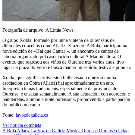
Fotografía de arquivo. A Limia News.
O grupo Xolda, formado por unha vintena de ourensáns de
diferentes concellos como Allariz, Xinzo ou A Bola, participou na
nova edición de «Hai que Cantar!», un encontro de cantos de
taberna organizado pola asociación cultural A Maquinadora. O
evento, que regresou aos viños de Ourense tras varios anos, tivo
lugar na praza do Ferro e busca manter un espírito festivo e popular.
Xolda, que significa «diversión bulliciosa», comezou nunha
asociación en Coira (Allariz) hai aproximadamente un ano.
Interpretan temas tradicionais, especialmente da provincia de
Ourense, e ensaian semanalmente. A súa actuación, con acordeón e
pandeiretas, animou a noite ourensana, promovendo a participación
do público no canto.
Fonte:
lavozdegalicia.es
Ver noticia completa
A Bola
Allariz
La Voz de Galicia
Música
Ourense
Ourense ciudad