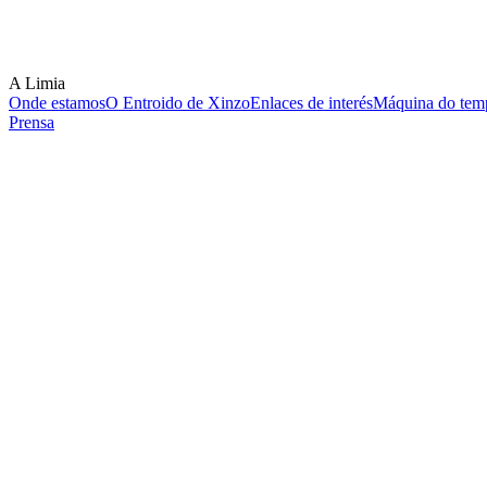
A Limia
Onde estamos
O Entroido de Xinzo
Enlaces de interés
Máquina do temp
Prensa