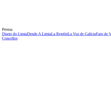
Prensa
Diario do Limia
Dende A Limia
La Región
La Voz de Galicia
Faro de 
Concellos