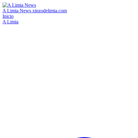
A Limia News
xinzodelimia.com
Inicio
A Limia