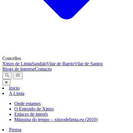
Concellos
Xinzo de Limia
Sandiás
Vilar de Barrio
Vilar de Santos
Blogs de Interese
Contacto
✕
Inicio
A Limia
Onde estamos
O Entroido de Xinzo
Enlaces de interés
Máquina do tempo – xinzodelimia.eu (2010)
Prensa