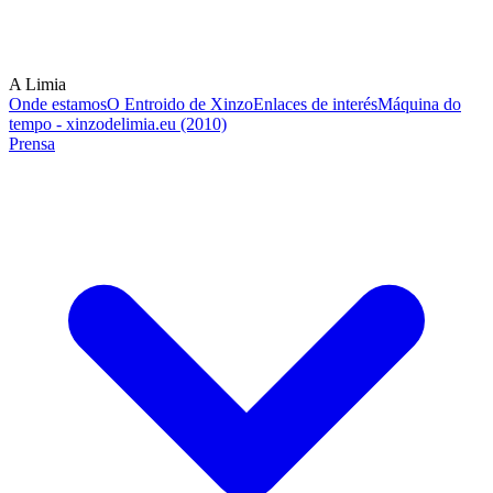
A Limia
Onde estamos
O Entroido de Xinzo
Enlaces de interés
Máquina do
tempo - xinzodelimia.eu (2010)
Prensa