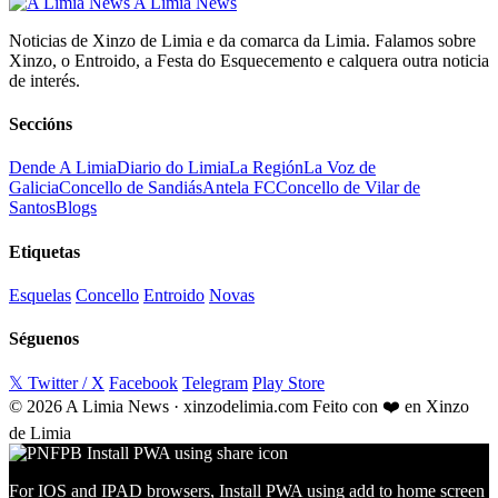
A Limia News
Noticias de Xinzo de Limia e da comarca da Limia. Falamos sobre
Xinzo, o Entroido, a Festa do Esquecemento e calquera outra noticia
de interés.
Seccións
Dende A Limia
Diario do Limia
La Región
La Voz de
Galicia
Concello de Sandiás
Antela FC
Concello de Vilar de
Santos
Blogs
Etiquetas
Esquelas
Concello
Entroido
Novas
Séguenos
𝕏 Twitter / X
Facebook
Telegram
Play Store
© 2026 A Limia News · xinzodelimia.com
Feito con ❤️ en Xinzo
de Limia
For IOS and IPAD browsers, Install PWA using add to home screen