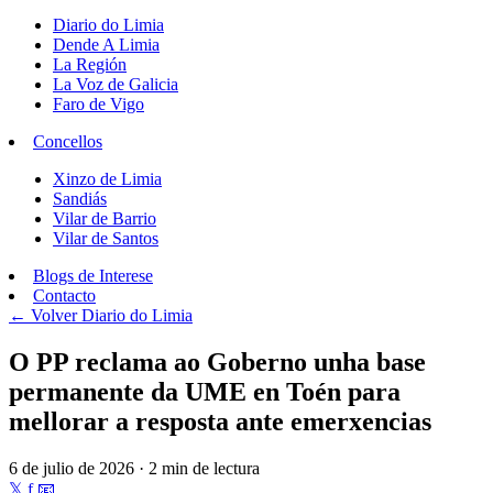
Diario do Limia
Dende A Limia
La Región
La Voz de Galicia
Faro de Vigo
Concellos
Xinzo de Limia
Sandiás
Vilar de Barrio
Vilar de Santos
Blogs de Interese
Contacto
← Volver
Diario do Limia
O PP reclama ao Goberno unha base
permanente da UME en Toén para
mellorar a resposta ante emerxencias
6 de julio de 2026 · 2 min de lectura
𝕏
f
📧