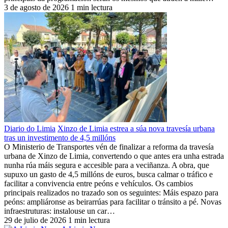
3 de agosto de 2026
1 min lectura
Diario do Limia
Xinzo de Limia estrea a súa nova travesía urbana
tras un investimento de 4,5 millóns
O Ministerio de Transportes vén de finalizar a reforma da travesía
urbana de Xinzo de Limia, convertendo o que antes era unha estrada
nunha rúa máis segura e accesible para a veciñanza. A obra, que
supuxo un gasto de 4,5 millóns de euros, busca calmar o tráfico e
facilitar a convivencia entre peóns e vehículos. Os cambios
principais realizados no trazado son os seguintes: Máis espazo para
peóns: ampliáronse as beirarrúas para facilitar o tránsito a pé. Novas
infraestruturas: instalouse un car…
29 de julio de 2026
1 min lectura