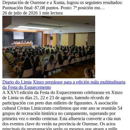
Deputación de Ourense e a Xunta, logrou os seguintes resultados:
Puntuación final: 87,08 puntos. Posto: 7ª posición mu…
26 de julio de 2026
1 min lectura
Diario do Limia
Xinzo prepárase para a edición máis multitudinaria
da Festa do Esquecemento
A XXVI edición da Festa do Esquecemento celebrarase en Xinzo
de Limia os días 21, 22 e 23 de agosto, batendo récords de
participación con preto dun milleiro de figurantes. A asociación
cultural Civitas Limicorum confirmou que este ano se reunirán 54
grupos de recreación histórica no campamento, superando por
primeira vez o medio centenar. Esta afluencia converte a cita nun
dos eventos clave do verán na provincia de Ourense. Os actos
principais da programación serán os mesmos que atraen a mille…