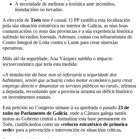
A necesidade de mellorar a loxística ante incendios,
inundacións ou nevadas.
A elección de
Toén
non é casual. O PP xustifica esta localización
pola súa situación estratéxica no interior de Galicia, as súas boas
comunicacións co resto das provincias e a súa experiencia histórica
sufrindo incendios forestais. Ademais, contan coa infraestrutura do
Centro Integral de Loita contra o Lume para crear sinerxías
operativas.
Máis aló da seguridade, Ana Vázquez subliña o impacto
socioeconómico que tería esta medida:
«A instalación da base non só reforzaría a seguridade dos
habitantes, senón que actuaría como motor económico para crear
emprego directo e dinamizar os servizos públicos no rural»
, afirmou
a deputada, recordando que a provincia arrastra un déficit histórico
en investimentos estatais.
Esta petición no Congreso súmase á xa aprobada o pasado
23 de
xuño no Parlamento de Galicia
, onde a Cámara galega tamén
instou ao Goberno central a formalizar esta base permanente en
Toén, cualificándoa como un
«reforzo estratéxico de primeira
orde»
para a prevención e intervención en situacións críticas.