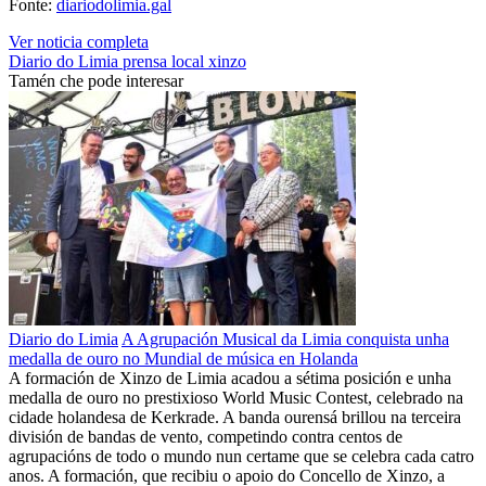
Fonte:
diariodolimia.gal
Ver noticia completa
Diario do Limia
prensa local
xinzo
Tamén che pode interesar
Diario do Limia
A Agrupación Musical da Limia conquista unha
medalla de ouro no Mundial de música en Holanda
A formación de Xinzo de Limia acadou a sétima posición e unha
medalla de ouro no prestixioso World Music Contest, celebrado na
cidade holandesa de Kerkrade. A banda ourensá brillou na terceira
división de bandas de vento, competindo contra centos de
agrupacións de todo o mundo nun certame que se celebra cada catro
anos. A formación, que recibiu o apoio do Concello de Xinzo, a