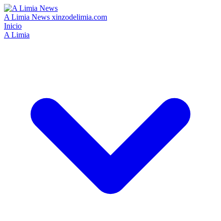
A Limia News
xinzodelimia.com
Inicio
A Limia