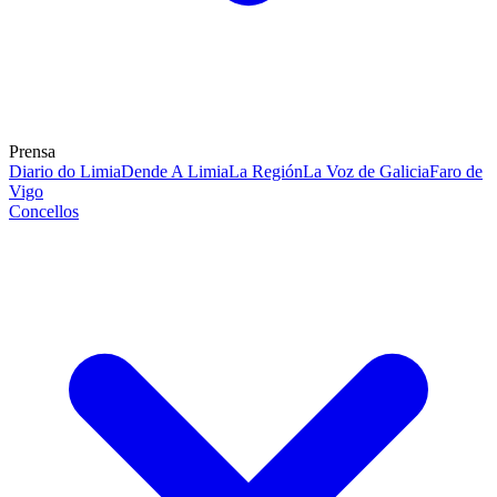
Prensa
Diario do Limia
Dende A Limia
La Región
La Voz de Galicia
Faro de
Vigo
Concellos