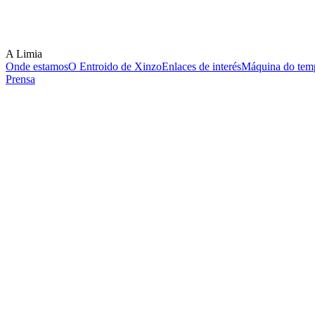
A Limia
Onde estamos
O Entroido de Xinzo
Enlaces de interés
Máquina do temp
Prensa