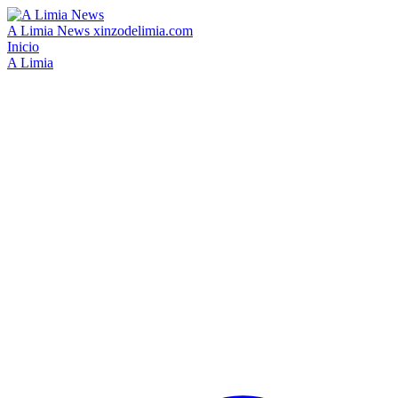
A Limia News
xinzodelimia.com
Inicio
A Limia