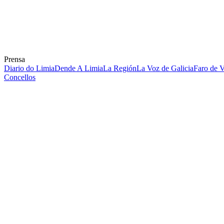
Prensa
Diario do Limia
Dende A Limia
La Región
La Voz de Galicia
Faro de 
Concellos