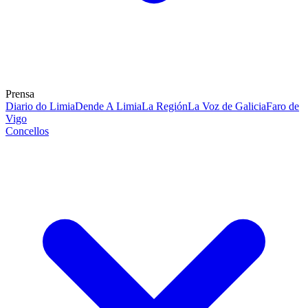
Prensa
Diario do Limia
Dende A Limia
La Región
La Voz de Galicia
Faro de
Vigo
Concellos