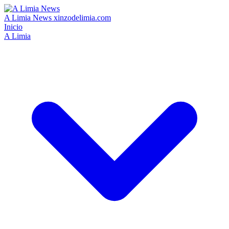
A Limia News
xinzodelimia.com
Inicio
A Limia