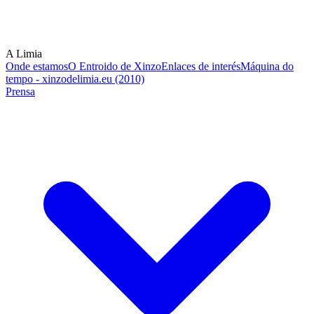
A Limia
Onde estamos
O Entroido de Xinzo
Enlaces de interés
Máquina do
tempo - xinzodelimia.eu (2010)
Prensa