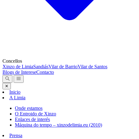
Concellos
Xinzo de Limia
Sandiás
Vilar de Barrio
Vilar de Santos
Blogs de Interese
Contacto
✕
Inicio
A Limia
Onde estamos
O Entroido de Xinzo
Enlaces de interés
Máquina do tempo – xinzodelimia.eu (2010)
Prensa