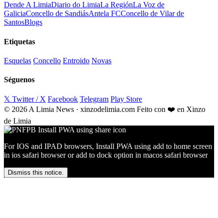
Dende A Limia
Diario do Limia
La Región
La Voz de
Galicia
Concello de Sandiás
Antela FC
Concello de Vilar de
Santos
Blogs
Etiquetas
Esquelas
Concello
Entroido
Novas
Séguenos
𝕏 Twitter / X
Facebook
Telegram
Play Store
© 2026 A Limia News · xinzodelimia.com
Feito con ❤️ en Xinzo
de Limia
For IOS and IPAD browsers, Install PWA using add to home screen
in ios safari browser or add to dock option in macos safari browser
Dismiss this notice.