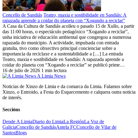
Concello de Sandiás
Teatro, maxia e sostibilidade en Sandiás: A
rapazada aprende a coidar do planeta con “Xogando a reciclar”
A Casa da Cultura de Sandiás acolleu o pasado 15 de Xullo, a partir
das 11:00 horas, o espectáculo pedagóxico “Xogando a reciclar”,
unha iniciativa de educación ambiental que congregou a numerosa
rapazada do municipio. A actividade, impulsada con entrada
gratuíta, tivo como obxectivo principal concienciar sobre a
importancia da reciclaxe e a sustentabilidade a […] La entrada
Teatro, maxia e sostibilidade en Sandiás: A rapazada aprende a
coidar do planeta con “Xogando a reciclar” se publicó prime…
16 de julio de 2026
1 min lectura
A Limia News
Noticias de Xinzo de Limia e da comarca da Limia. Falamos sobre
Xinzo, o Entroido, a Festa do Esquecemento e calquera outra noticia
de interés.
Seccións
Dende A Limia
Diario do Limia
La Región
La Voz de
Galicia
Concello de Sandiás
Antela FC
Concello de Vilar de
Santos
Blogs