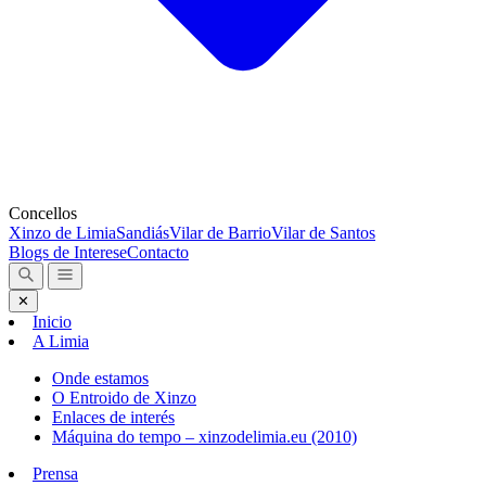
Concellos
Xinzo de Limia
Sandiás
Vilar de Barrio
Vilar de Santos
Blogs de Interese
Contacto
✕
Inicio
A Limia
Onde estamos
O Entroido de Xinzo
Enlaces de interés
Máquina do tempo – xinzodelimia.eu (2010)
Prensa