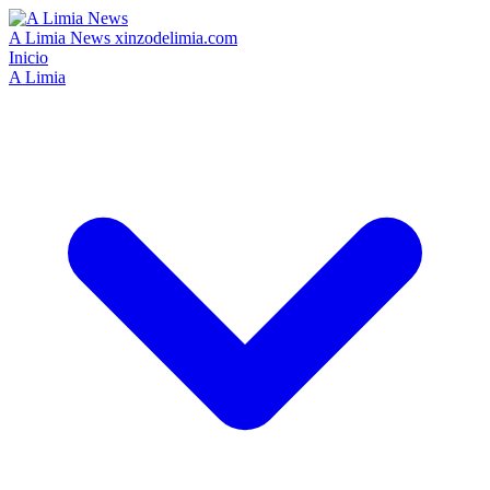
A Limia News
xinzodelimia.com
Inicio
A Limia