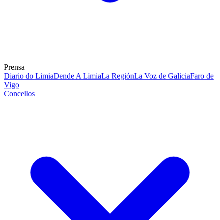
Prensa
Diario do Limia
Dende A Limia
La Región
La Voz de Galicia
Faro de
Vigo
Concellos