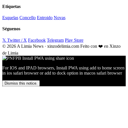
Etiquetas
Esquelas
Concello
Entroido
Novas
Séguenos
𝕏 Twitter / X
Facebook
Telegram
Play Store
© 2026 A Limia News · xinzodelimia.com
Feito con ❤️ en Xinzo
de Limia
For IOS and IPAD browsers, Install PWA using add to home screen
in ios safari browser or add to dock option in macos safari browser
Dismiss this notice.