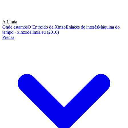
A Limia
Onde estamos
O Entroido de Xinzo
Enlaces de interés
Máquina do
tempo - xinzodelimia.eu (2010)
Prensa