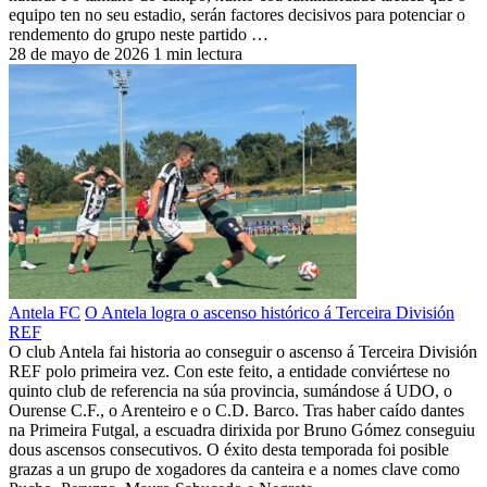
equipo ten no seu estadio, serán factores decisivos para potenciar o
rendemento do grupo neste partido …
28 de mayo de 2026
1 min lectura
Antela FC
O Antela logra o ascenso histórico á Terceira División
REF
O club Antela fai historia ao conseguir o ascenso á Terceira División
REF polo primeira vez. Con este feito, a entidade conviértese no
quinto club de referencia na súa provincia, sumándose á UDO, o
Ourense C.F., o Arenteiro e o C.D. Barco. Tras haber caído dantes
na Primeira Futgal, a escuadra dirixida por Bruno Gómez conseguiu
dous ascensos consecutivos. O éxito desta temporada foi posible
grazas a un grupo de xogadores da canteira e a nomes clave como