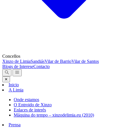
Concellos
Xinzo de Limia
Sandiás
Vilar de Barrio
Vilar de Santos
Blogs de Interese
Contacto
✕
Inicio
A Limia
Onde estamos
O Entroido de Xinzo
Enlaces de interés
Máquina do tempo – xinzodelimia.eu (2010)
Prensa