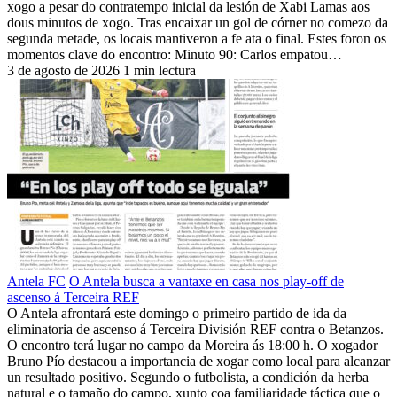
xogo a pesar do contratempo inicial da lesión de Xabi Lamas aos
dous minutos de xogo. Tras encaixar un gol de córner no comezo da
segunda metade, os locais mantiveron a fe ata o final. Estes foron os
momentos clave do encontro: Minuto 90: Carlos empatou…
3 de agosto de 2026
1 min lectura
Antela FC
O Antela busca a vantaxe en casa nos play-off de
ascenso á Terceira REF
O Antela afrontará este domingo o primeiro partido de ida da
eliminatoria de ascenso á Terceira División REF contra o Betanzos.
O encontro terá lugar no campo da Moreira ás 18:00 h. O xogador
Bruno Pío destacou a importancia de xogar como local para alcanzar
un resultado positivo. Segundo o futbolista, a condición da herba
natural e o tamaño do campo, xunto coa familiaridade táctica que o