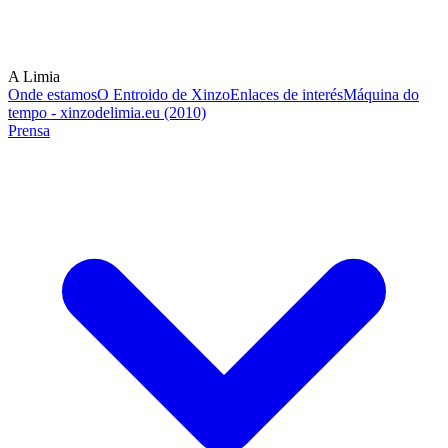
A Limia
Onde estamos
O Entroido de Xinzo
Enlaces de interés
Máquina do
tempo - xinzodelimia.eu (2010)
Prensa