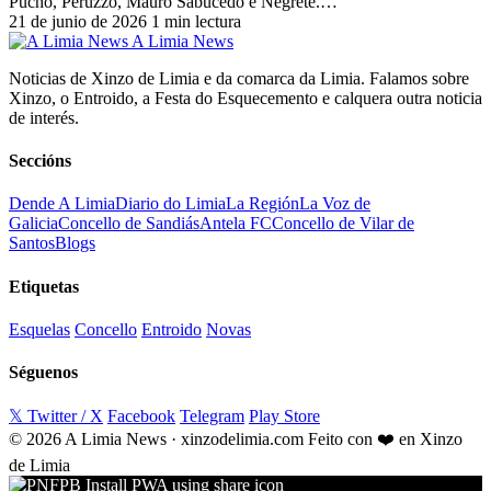
Pucho, Peruzzo, Mauro Sabucedo e Negrete.…
21 de junio de 2026
1 min lectura
A Limia News
Noticias de Xinzo de Limia e da comarca da Limia. Falamos sobre
Xinzo, o Entroido, a Festa do Esquecemento e calquera outra noticia
de interés.
Seccións
Dende A Limia
Diario do Limia
La Región
La Voz de
Galicia
Concello de Sandiás
Antela FC
Concello de Vilar de
Santos
Blogs
Etiquetas
Esquelas
Concello
Entroido
Novas
Séguenos
𝕏 Twitter / X
Facebook
Telegram
Play Store
© 2026 A Limia News · xinzodelimia.com
Feito con ❤️ en Xinzo
de Limia