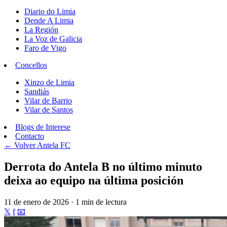
Diario do Limia
Dende A Limia
La Región
La Voz de Galicia
Faro de Vigo
Concellos
Xinzo de Limia
Sandiás
Vilar de Barrio
Vilar de Santos
Blogs de Interese
Contacto
← Volver
Antela FC
Derrota do Antela B no último minuto
deixa ao equipo na última posición
11 de enero de 2026 · 1 min de lectura
𝕏
f
📧