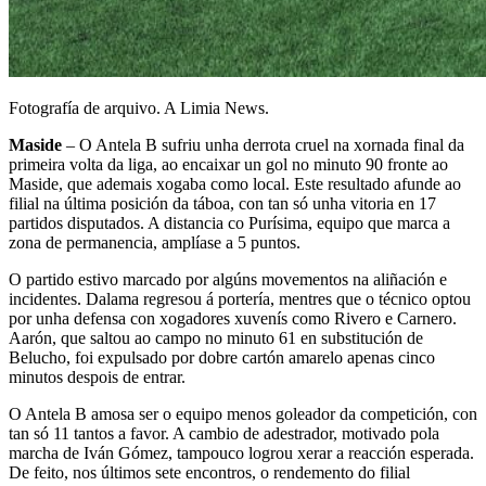
Fotografía de arquivo. A Limia News.
Maside
– O Antela B sufriu unha derrota cruel na xornada final da
primeira volta da liga, ao encaixar un gol no minuto 90 fronte ao
Maside, que ademais xogaba como local. Este resultado afunde ao
filial na última posición da táboa, con tan só unha vitoria en 17
partidos disputados. A distancia co Purísima, equipo que marca a
zona de permanencia, amplíase a 5 puntos.
O partido estivo marcado por algúns movementos na aliñación e
incidentes. Dalama regresou á portería, mentres que o técnico optou
por unha defensa con xogadores xuvenís como Rivero e Carnero.
Aarón, que saltou ao campo no minuto 61 en substitución de
Belucho, foi expulsado por dobre cartón amarelo apenas cinco
minutos despois de entrar.
O Antela B amosa ser o equipo menos goleador da competición, con
tan só 11 tantos a favor. A cambio de adestrador, motivado pola
marcha de Iván Gómez, tampouco logrou xerar a reacción esperada.
De feito, nos últimos sete encontros, o rendemento do filial