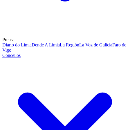
Prensa
Diario do Limia
Dende A Limia
La Región
La Voz de Galicia
Faro de
Vigo
Concellos