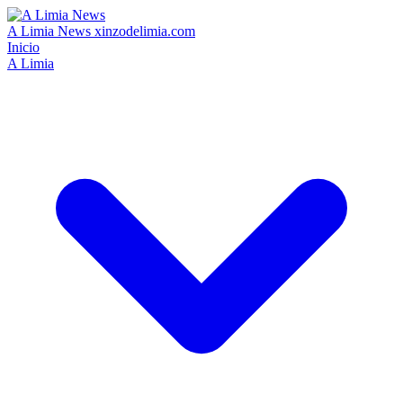
A Limia News
xinzodelimia.com
Inicio
A Limia