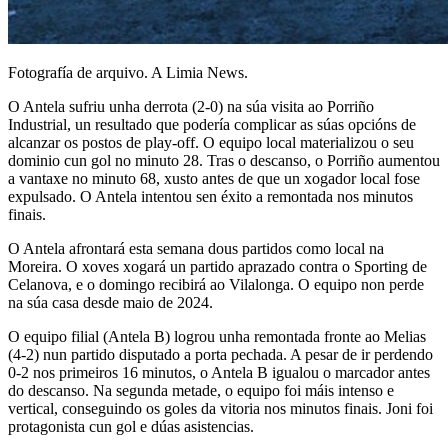
Fotografía de arquivo. A Limia News.
O Antela sufriu unha derrota (2-0) na súa visita ao Porriño
Industrial, un resultado que podería complicar as súas opcións de
alcanzar os postos de play-off. O equipo local materializou o seu
dominio cun gol no minuto 28. Tras o descanso, o Porriño aumentou
a vantaxe no minuto 68, xusto antes de que un xogador local fose
expulsado. O Antela intentou sen éxito a remontada nos minutos
finais.
O Antela afrontará esta semana dous partidos como local na
Moreira. O xoves xogará un partido aprazado contra o Sporting de
Celanova, e o domingo recibirá ao Vilalonga. O equipo non perde
na súa casa desde maio de 2024.
O equipo filial (Antela B) logrou unha remontada fronte ao Melias
(4-2) nun partido disputado a porta pechada. A pesar de ir perdendo
0-2 nos primeiros 16 minutos, o Antela B igualou o marcador antes
do descanso. Na segunda metade, o equipo foi máis intenso e
vertical, conseguindo os goles da vitoria nos minutos finais. Joni foi
protagonista cun gol e dúas asistencias.