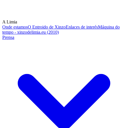
A Limia
Onde estamos
O Entroido de Xinzo
Enlaces de interés
Máquina do
tempo - xinzodelimia.eu (2010)
Prensa