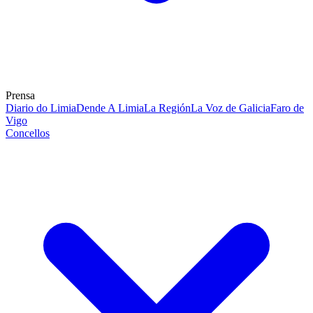
Prensa
Diario do Limia
Dende A Limia
La Región
La Voz de Galicia
Faro de
Vigo
Concellos