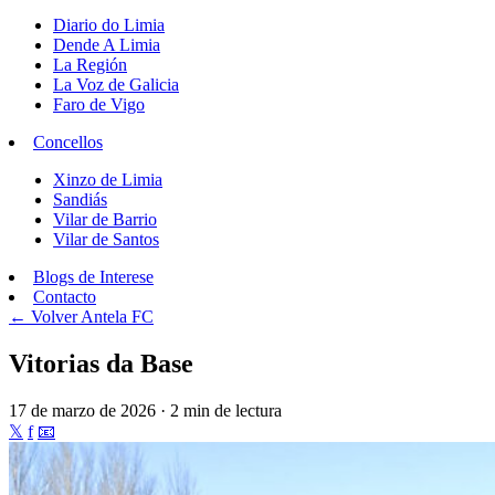
Diario do Limia
Dende A Limia
La Región
La Voz de Galicia
Faro de Vigo
Concellos
Xinzo de Limia
Sandiás
Vilar de Barrio
Vilar de Santos
Blogs de Interese
Contacto
← Volver
Antela FC
Vitorias da Base
17 de marzo de 2026 · 2 min de lectura
𝕏
f
📧