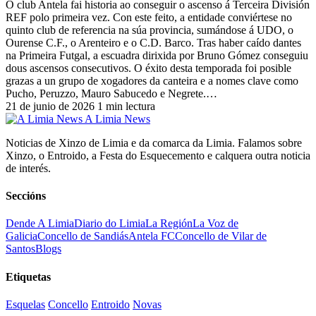
O club Antela fai historia ao conseguir o ascenso á Terceira División
REF polo primeira vez. Con este feito, a entidade conviértese no
quinto club de referencia na súa provincia, sumándose á UDO, o
Ourense C.F., o Arenteiro e o C.D. Barco. Tras haber caído dantes
na Primeira Futgal, a escuadra dirixida por Bruno Gómez conseguiu
dous ascensos consecutivos. O éxito desta temporada foi posible
grazas a un grupo de xogadores da canteira e a nomes clave como
Pucho, Peruzzo, Mauro Sabucedo e Negrete.…
21 de junio de 2026
1 min lectura
A Limia News
Noticias de Xinzo de Limia e da comarca da Limia. Falamos sobre
Xinzo, o Entroido, a Festa do Esquecemento e calquera outra noticia
de interés.
Seccións
Dende A Limia
Diario do Limia
La Región
La Voz de
Galicia
Concello de Sandiás
Antela FC
Concello de Vilar de
Santos
Blogs
Etiquetas
Esquelas
Concello
Entroido
Novas