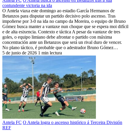
Antela FC
O Antela busca o ascenso en Betanzos tras a súa
contundente victoria na ida
O Antela viaxa este domingo ao estadio García Hermanos de
Betanzos para disputar un partido decisivo polo ascenso. Tras
impoñerse por 3-0 na ida no campo da Moreira, o equipo de Bruno
Gómez busca manter a vantaxe nun choque que se espera moi difícil
e de alta esixencia. Contexto e táctica A pesar da vantaxe de tres
goles, o equipo limiano debe afrontar o partido con máxima
concentración ante un Betanzos que será un rival duro de vencer.
No plano táctico, é probable que o adestrador Bruno Gómez…
5 de junio de 2026
1 min lectura
Antela FC
O Antela logra o ascenso histórico á Terceira División
REF