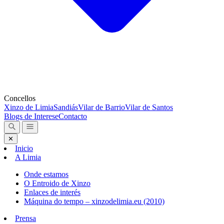
Concellos
Xinzo de Limia
Sandiás
Vilar de Barrio
Vilar de Santos
Blogs de Interese
Contacto
✕
Inicio
A Limia
Onde estamos
O Entroido de Xinzo
Enlaces de interés
Máquina do tempo – xinzodelimia.eu (2010)
Prensa