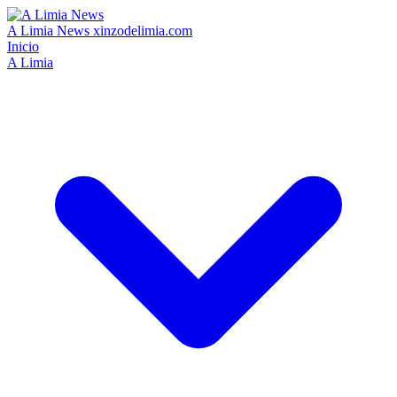
A Limia News
xinzodelimia.com
Inicio
A Limia