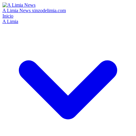
A Limia News
xinzodelimia.com
Inicio
A Limia