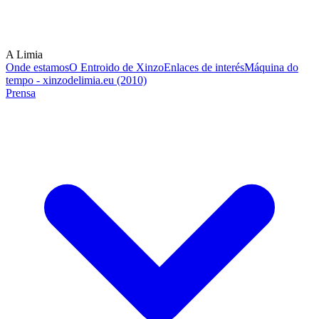
A Limia
Onde estamos
O Entroido de Xinzo
Enlaces de interés
Máquina do
tempo - xinzodelimia.eu (2010)
Prensa