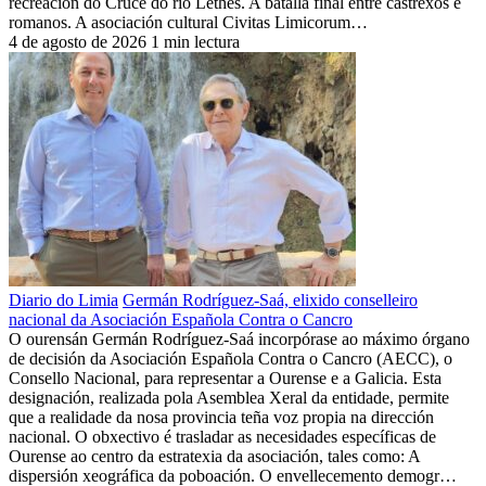
recreación do Cruce do río Lethes. A batalla final entre castrexos e
romanos. A asociación cultural Civitas Limicorum…
4 de agosto de 2026
1 min lectura
Diario do Limia
Germán Rodríguez-Saá, elixido conselleiro
nacional da Asociación Española Contra o Cancro
O ourensán Germán Rodríguez-Saá incorpórase ao máximo órgano
de decisión da Asociación Española Contra o Cancro (AECC), o
Consello Nacional, para representar a Ourense e a Galicia. Esta
designación, realizada pola Asemblea Xeral da entidade, permite
que a realidade da nosa provincia teña voz propia na dirección
nacional. O obxectivo é trasladar as necesidades específicas de
Ourense ao centro da estratexia da asociación, tales como: A
dispersión xeográfica da poboación. O envellecemento demogr…