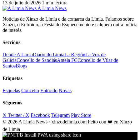
13 de julio de 2026
1 min lectura
A Limia News
Noticias de Xinzo de Limia e da comarca da Limia. Falamos sobre
Xinzo, o Entroido, a Festa do Esquecemento e calquera outra noticia
de interés.
Seccións
Dende A Limia
Diario do Limia
La Región
La Voz de
Galicia
Concello de Sandiás
Antela FC
Concello de Vilar de
Santos
Blogs
Etiquetas
Esquelas
Concello
Entroido
Novas
Séguenos
𝕏 Twitter / X
Facebook
Telegram
Play Store
© 2026 A Limia News · xinzodelimia.com
Feito con ❤️ en Xinzo
de Limia