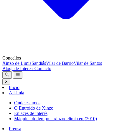
Concellos
Xinzo de Limia
Sandiás
Vilar de Barrio
Vilar de Santos
Blogs de Interese
Contacto
✕
Inicio
A Limia
Onde estamos
O Entroido de Xinzo
Enlaces de interés
Máquina do tempo – xinzodelimia.eu (2010)
Prensa