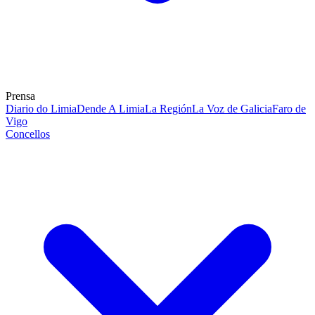
Prensa
Diario do Limia
Dende A Limia
La Región
La Voz de Galicia
Faro de
Vigo
Concellos