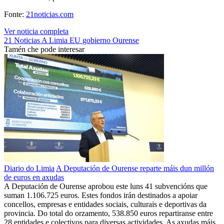
Fonte:
21noticias.com
Ver noticia completa
21 Noticias
A Limia
EU
gobierno
Ourense
Tamén che pode interesar
Diario do Limia
A Deputación de Ourense reparte máis dun millón
de euros en axudas
A Deputación de Ourense aprobou este luns 41 subvencións que
suman 1.106.725 euros. Estes fondos irán destinados a apoiar
concellos, empresas e entidades sociais, culturais e deportivas da
provincia. Do total do orzamento, 538.850 euros repartiranse entre
28 entidades e colectivos para diversas actividades. As axudas máis