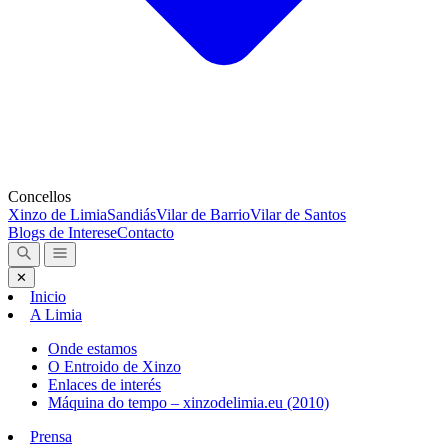
Concellos
Xinzo de Limia
Sandiás
Vilar de Barrio
Vilar de Santos
Blogs de Interese
Contacto
✕
Inicio
A Limia
Onde estamos
O Entroido de Xinzo
Enlaces de interés
Máquina do tempo – xinzodelimia.eu (2010)
Prensa