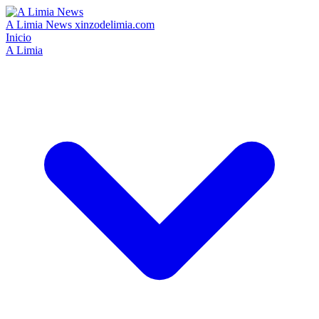
A Limia News
xinzodelimia.com
Inicio
A Limia