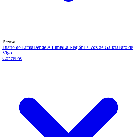
Prensa
Diario do Limia
Dende A Limia
La Región
La Voz de Galicia
Faro de
Vigo
Concellos