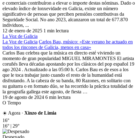
e comerciais contribuíron a elevar o importe destas nóminas. Dado o
elevado índice de lonxevidade en Galicia, existe un número
significativo de persoas que perciben pensións contributivas da
Seguridade Social. No ano 2023, alcanzaron un total de 677.870
individuos, ...
12 de enero de 2025
1 min lectura
La Voz de Galicia
La Voz de Galicia
Carlos Bau, músico: «Este verano he actuado en
todos los rincones de Galicia, menos en casa»
Carlos Bau celebra que la música en directo esté viviendo un
momento de gran popularidad MIGUEL MIRAMONTES El artista
coruñés lleva décadas apostando por los clásicos del pop español 19
ago 2024 . Actualizado a las 05:00 h. Carlos Bau es de esos a los
que le toca trabajar justo cuando el resto de la humanidad está
disfrutando. A la cabeza de su banda, 80 Razones, en solitario con
su guitarra o en formato dúo, se ha recorrido la práctica totalidad de
la geografía gallega este agosto, de fiesta …
19 de agosto de 2024
6 min lectura
O Tempo
☀️ Agora ·
Xinzo de Limia
16°
16°
|
29°
Despexado