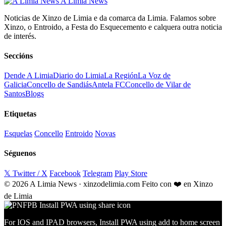
A Limia News
Noticias de Xinzo de Limia e da comarca da Limia. Falamos sobre
Xinzo, o Entroido, a Festa do Esquecemento e calquera outra noticia
de interés.
Seccións
Dende A Limia
Diario do Limia
La Región
La Voz de
Galicia
Concello de Sandiás
Antela FC
Concello de Vilar de
Santos
Blogs
Etiquetas
Esquelas
Concello
Entroido
Novas
Séguenos
𝕏 Twitter / X
Facebook
Telegram
Play Store
© 2026 A Limia News · xinzodelimia.com
Feito con ❤️ en Xinzo
de Limia
For IOS and IPAD browsers, Install PWA using add to home screen