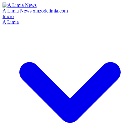
A Limia News
xinzodelimia.com
Inicio
A Limia