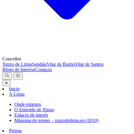
Concellos
Xinzo de Limia
Sandiás
Vilar de Barrio
Vilar de Santos
Blogs de Interese
Contacto
✕
Inicio
A Limia
Onde estamos
O Entroido de Xinzo
Enlaces de interés
Máquina do tempo – xinzodelimia.eu (2010)
Prensa