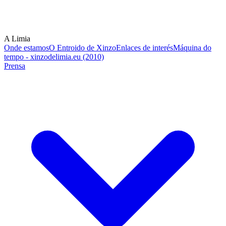
A Limia
Onde estamos
O Entroido de Xinzo
Enlaces de interés
Máquina do
tempo - xinzodelimia.eu (2010)
Prensa