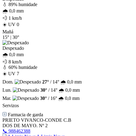
💧 89% humidade
🌧️ 0,0 mm
💨 1 km/h
☀️ UV 0
Mañá
15°
|
30°
Despexado
🌧️ 0,0 mm
💨 8 km/h
💧 60% humidade
☀️ UV 7
Dom.
27°
/ 14°
🌧️ 0,0 mm
Lun.
30°
/ 14°
🌧️ 0,0 mm
Mar.
30°
/ 16°
🌧️ 0,0 mm
Servizos
Farmacia de garda
PRIETO VIVANCO-CONDE C.B
DOS DE MAYO. Nº 2
📞 988462388