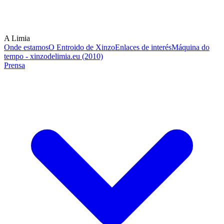
A Limia
Onde estamos
O Entroido de Xinzo
Enlaces de interés
Máquina do
tempo - xinzodelimia.eu (2010)
Prensa