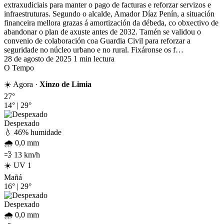
extraxudiciais para manter o pago de facturas e reforzar servizos e
infraestruturas. Segundo o alcalde, Amador Díaz Penín, a situación
financeira mellora grazas á amortización da débeda, co obxectivo de
abandonar o plan de axuste antes de 2032. Tamén se validou o
convenio de colaboración coa Guardia Civil para reforzar a
seguridade no núcleo urbano e no rural. Fixáronse os f…
28 de agosto de 2025
1 min lectura
O Tempo
☀️ Agora ·
Xinzo de Limia
27°
14°
|
29°
Despexado
💧 46% humidade
🌧️ 0,0 mm
💨 13 km/h
☀️ UV 1
Mañá
16°
|
29°
Despexado
🌧️ 0,0 mm