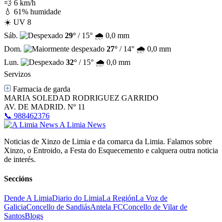
💨 6 km/h
💧 61% humidade
☀️ UV 8
Sáb.
29°
/ 15°
🌧️ 0,0 mm
Dom.
27°
/ 14°
🌧️ 0,0 mm
Lun.
32°
/ 15°
🌧️ 0,0 mm
Servizos
Farmacia de garda
MARIA SOLEDAD RODRIGUEZ GARRIDO
AV. DE MADRID. Nº 11
📞 988462376
A Limia News
Noticias de Xinzo de Limia e da comarca da Limia. Falamos sobre
Xinzo, o Entroido, a Festa do Esquecemento e calquera outra noticia
de interés.
Seccións
Dende A Limia
Diario do Limia
La Región
La Voz de
Galicia
Concello de Sandiás
Antela FC
Concello de Vilar de
Santos
Blogs