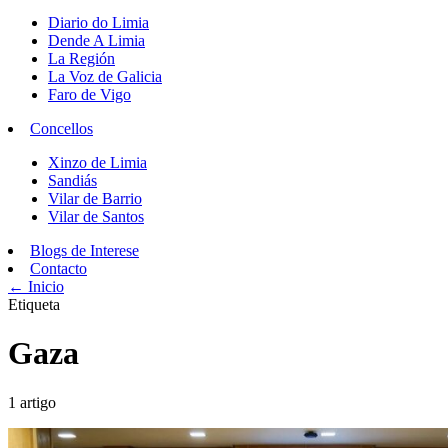
Diario do Limia
Dende A Limia
La Región
La Voz de Galicia
Faro de Vigo
Concellos
Xinzo de Limia
Sandiás
Vilar de Barrio
Vilar de Santos
Blogs de Interese
Contacto
← Inicio
Etiqueta
Gaza
1 artigo