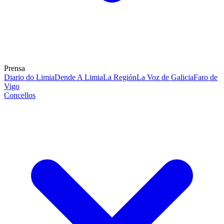
Prensa
Diario do Limia
Dende A Limia
La Región
La Voz de Galicia
Faro de
Vigo
Concellos