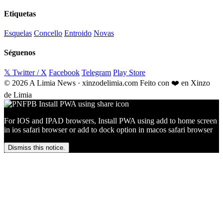
Etiquetas
Esquelas
Concello
Entroido
Novas
Séguenos
𝕏 Twitter / X
Facebook
Telegram
Play Store
© 2026 A Limia News · xinzodelimia.com
Feito con ❤️ en Xinzo
de Limia
For IOS and IPAD browsers, Install PWA using add to home screen
in ios safari browser or add to dock option in macos safari browser
Dismiss this notice.