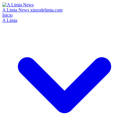
A Limia News
xinzodelimia.com
Inicio
A Limia