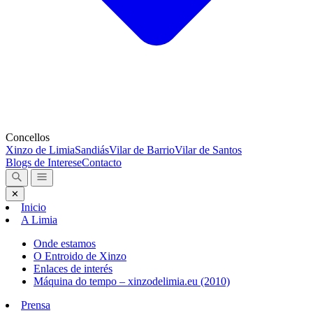
Concellos
Xinzo de Limia
Sandiás
Vilar de Barrio
Vilar de Santos
Blogs de Interese
Contacto
✕
Inicio
A Limia
Onde estamos
O Entroido de Xinzo
Enlaces de interés
Máquina do tempo – xinzodelimia.eu (2010)
Prensa