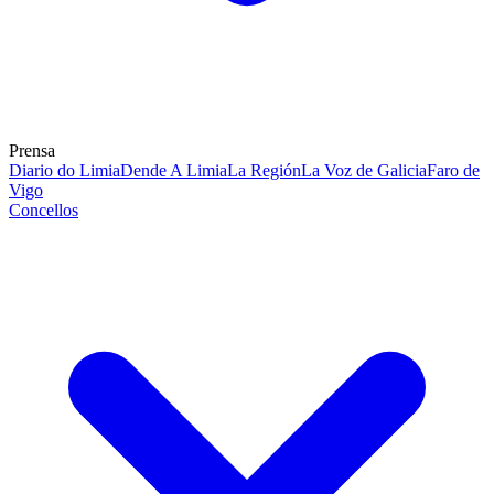
Prensa
Diario do Limia
Dende A Limia
La Región
La Voz de Galicia
Faro de
Vigo
Concellos