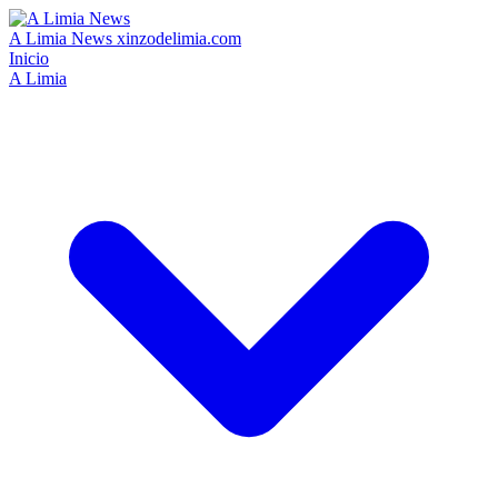
A Limia News
xinzodelimia.com
Inicio
A Limia