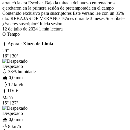
arrancó la era Escobar. Bajo la mirada del nuevo entrenador se
ejercitaron en la primera sesión de pretemporada en el campo
Contenido exclusivo para suscriptores Este verano lee con un 85%
dto. REBAJAS DE VERANO 1€/mes durante 3 meses Suscríbete
¿Ya eres suscriptor? Inicia sesión
12 de julio de 2024
1 min lectura
O Tempo
☀️ Agora ·
Xinzo de Limia
29°
16°
|
30°
Despexado
💧 33% humidade
🌧️ 0,0 mm
💨 12 km/h
☀️ UV 6
Mañá
15°
|
27°
Despexado
🌧️ 0,0 mm
💨 8 km/h