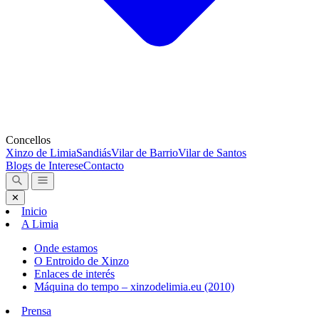
Concellos
Xinzo de Limia
Sandiás
Vilar de Barrio
Vilar de Santos
Blogs de Interese
Contacto
✕
Inicio
A Limia
Onde estamos
O Entroido de Xinzo
Enlaces de interés
Máquina do tempo – xinzodelimia.eu (2010)
Prensa