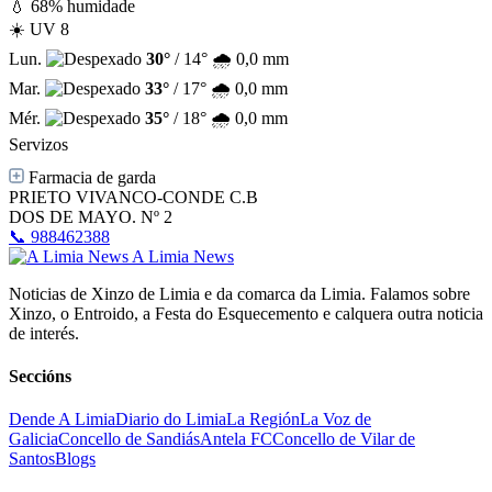
💧 68% humidade
☀️ UV 8
Lun.
30°
/ 14°
🌧️ 0,0 mm
Mar.
33°
/ 17°
🌧️ 0,0 mm
Mér.
35°
/ 18°
🌧️ 0,0 mm
Servizos
Farmacia de garda
PRIETO VIVANCO-CONDE C.B
DOS DE MAYO. Nº 2
📞 988462388
A Limia News
Noticias de Xinzo de Limia e da comarca da Limia. Falamos sobre
Xinzo, o Entroido, a Festa do Esquecemento e calquera outra noticia
de interés.
Seccións
Dende A Limia
Diario do Limia
La Región
La Voz de
Galicia
Concello de Sandiás
Antela FC
Concello de Vilar de
Santos
Blogs