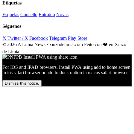
Etiquetas
Esquelas
Concello
Entroido
Novas
Séguenos
𝕏 Twitter / X
Facebook
Telegram
Play Store
© 2026 A Limia News · xinzodelimia.com
Feito con ❤️ en Xinzo
de Limia
For IOS and IPAD browsers, Install PWA using add to home screen
in ios safari browser or add to dock option in macos safari browser
Dismiss this notice.