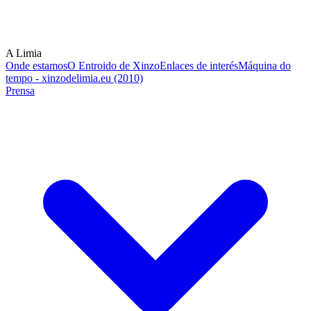
A Limia
Onde estamos
O Entroido de Xinzo
Enlaces de interés
Máquina do
tempo - xinzodelimia.eu (2010)
Prensa