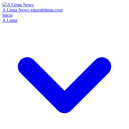
A Limia News
xinzodelimia.com
Inicio
A Limia