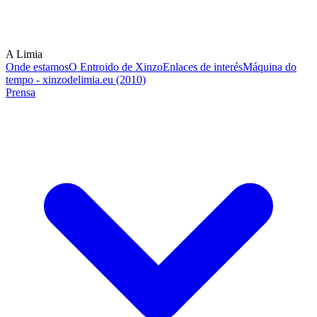
A Limia
Onde estamos
O Entroido de Xinzo
Enlaces de interés
Máquina do
tempo - xinzodelimia.eu (2010)
Prensa