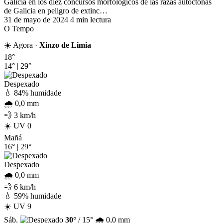
Galicia en los diez concursos morfológicos de las razas autóctonas
de Galicia en peligro de extinc…
31 de mayo de 2024
4 min lectura
O Tempo
☀️ Agora ·
Xinzo de Limia
18°
14°
|
29°
Despexado
💧 84% humidade
🌧️ 0,0 mm
💨 3 km/h
☀️ UV 0
Mañá
16°
|
29°
Despexado
🌧️ 0,0 mm
💨 6 km/h
💧 59% humidade
☀️ UV 9
Sáb.
30°
/ 15°
🌧️ 0,0 mm