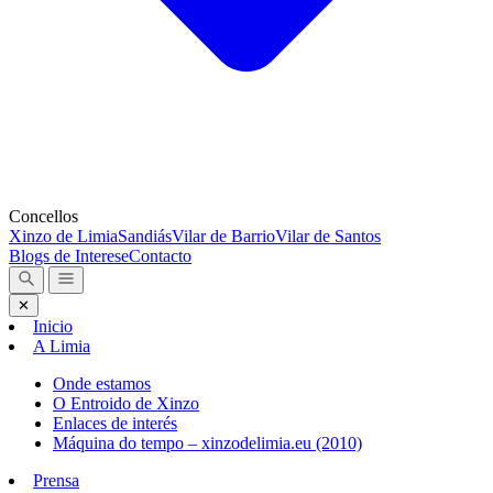
Concellos
Xinzo de Limia
Sandiás
Vilar de Barrio
Vilar de Santos
Blogs de Interese
Contacto
✕
Inicio
A Limia
Onde estamos
O Entroido de Xinzo
Enlaces de interés
Máquina do tempo – xinzodelimia.eu (2010)
Prensa