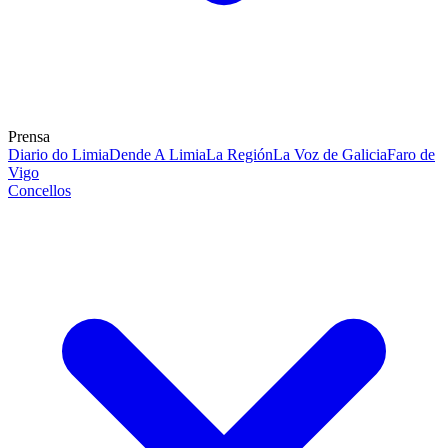
Prensa
Diario do Limia
Dende A Limia
La Región
La Voz de Galicia
Faro de
Vigo
Concellos