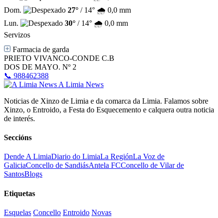
Dom.
27°
/ 14°
🌧️ 0,0 mm
Lun.
30°
/ 14°
🌧️ 0,0 mm
Servizos
Farmacia de garda
PRIETO VIVANCO-CONDE C.B
DOS DE MAYO. Nº 2
📞 988462388
A Limia News
Noticias de Xinzo de Limia e da comarca da Limia. Falamos sobre
Xinzo, o Entroido, a Festa do Esquecemento e calquera outra noticia
de interés.
Seccións
Dende A Limia
Diario do Limia
La Región
La Voz de
Galicia
Concello de Sandiás
Antela FC
Concello de Vilar de
Santos
Blogs
Etiquetas
Esquelas
Concello
Entroido
Novas