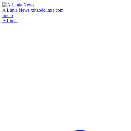
A Limia News
xinzodelimia.com
Inicio
A Limia