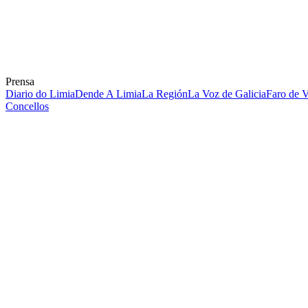
Prensa
Diario do Limia
Dende A Limia
La Región
La Voz de Galicia
Faro de 
Concellos