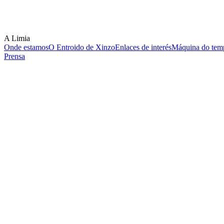
A Limia
Onde estamos
O Entroido de Xinzo
Enlaces de interés
Máquina do temp
Prensa