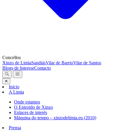
Concellos
Xinzo de Limia
Sandiás
Vilar de Barrio
Vilar de Santos
Blogs de Interese
Contacto
✕
Inicio
A Limia
Onde estamos
O Entroido de Xinzo
Enlaces de interés
Máquina do tempo – xinzodelimia.eu (2010)
Prensa