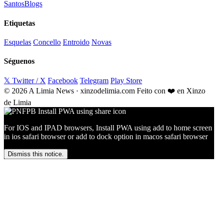
Santos
Blogs
Etiquetas
Esquelas
Concello
Entroido
Novas
Séguenos
𝕏 Twitter / X
Facebook
Telegram
Play Store
© 2026 A Limia News · xinzodelimia.com
Feito con ❤️ en Xinzo
de Limia
For IOS and IPAD browsers, Install PWA using add to home screen
in ios safari browser or add to dock option in macos safari browser
Dismiss this notice.