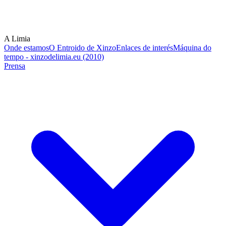
A Limia
Onde estamos
O Entroido de Xinzo
Enlaces de interés
Máquina do
tempo - xinzodelimia.eu (2010)
Prensa