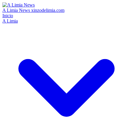
A Limia News
xinzodelimia.com
Inicio
A Limia