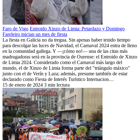
Faro de Vigo
Entroido Xinzo de Limia: Petardazo y Domingo
Fareleiro inician un mes de fiesta
La fiesta en Galicia no da tregua. Sin apenas haber tenido tiempo
para descolgar las luces de Navidad, el Carnaval 2024 entra de lleno
en la comunidad gallega. Y —¡cómo no!— una de las citas más
madrugadoras será en la provincia de Ourense: el Entroido de Xinzo
de Limia 2024. Considerado como el Carnaval más largo del
mundo, el de Xinzo de Limia forma parte del "triángulo máxico"
junto con el de Verín y Laza; además, presume también de estar
declarado como Fiesta de Interés Turístico Internacion…
15 de enero de 2024
3 min lectura