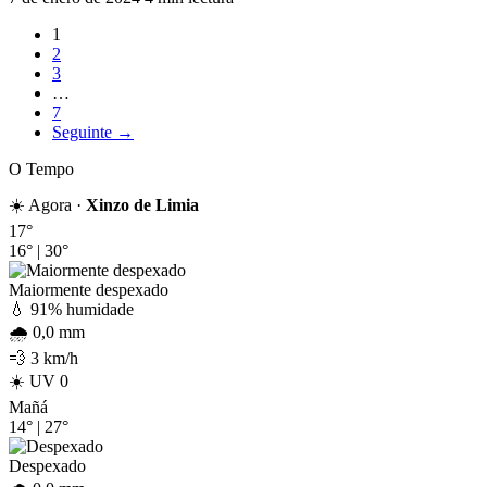
1
2
3
…
7
Seguinte →
O Tempo
☀️ Agora ·
Xinzo de Limia
17°
16°
|
30°
Maiormente despexado
💧 91% humidade
🌧️ 0,0 mm
💨 3 km/h
☀️ UV 0
Mañá
14°
|
27°
Despexado