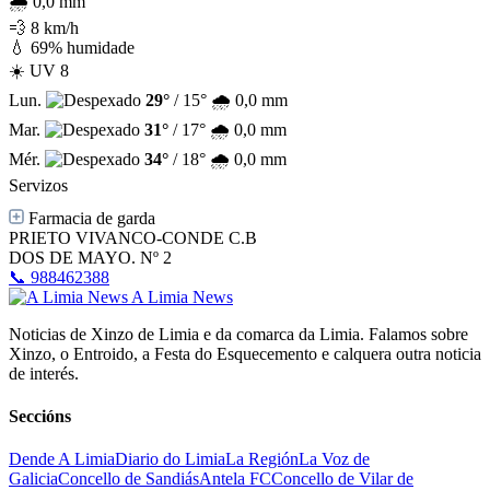
🌧️ 0,0 mm
💨 8 km/h
💧 69% humidade
☀️ UV 8
Lun.
29°
/ 15°
🌧️ 0,0 mm
Mar.
31°
/ 17°
🌧️ 0,0 mm
Mér.
34°
/ 18°
🌧️ 0,0 mm
Servizos
Farmacia de garda
PRIETO VIVANCO-CONDE C.B
DOS DE MAYO. Nº 2
📞 988462388
A Limia News
Noticias de Xinzo de Limia e da comarca da Limia. Falamos sobre
Xinzo, o Entroido, a Festa do Esquecemento e calquera outra noticia
de interés.
Seccións
Dende A Limia
Diario do Limia
La Región
La Voz de
Galicia
Concello de Sandiás
Antela FC
Concello de Vilar de