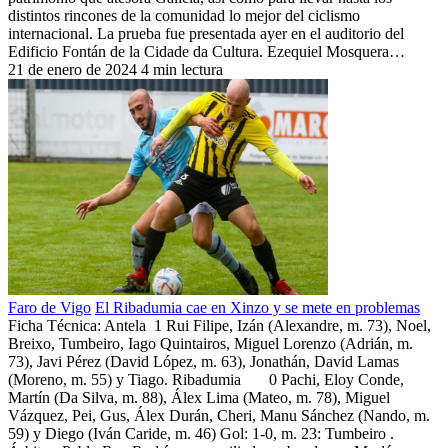
distintos rincones de la comunidad lo mejor del ciclismo
internacional. La prueba fue presentada ayer en el auditorio del
Edificio Fontán de la Cidade da Cultura. Ezequiel Mosquera…
21 de enero de 2024
4 min lectura
Faro de Vigo
El Ribadumia cae en Xinzo y se mete en problemas
Ficha Técnica: Antela 1 Rui Filipe, Izán (Alexandre, m. 73), Noel,
Breixo, Tumbeiro, Iago Quintairos, Miguel Lorenzo (Adrián, m.
73), Javi Pérez (David López, m. 63), Jonathán, David Lamas
(Moreno, m. 55) y Tiago. Ribadumia 0 Pachi, Eloy Conde,
Martín (Da Silva, m. 88), Álex Lima (Mateo, m. 78), Miguel
Vázquez, Pei, Gus, Álex Durán, Cheri, Manu Sánchez (Nando, m.
59) y Diego (Iván Caride, m. 46) Gol: 1-0, m. 23: Tumbeiro .