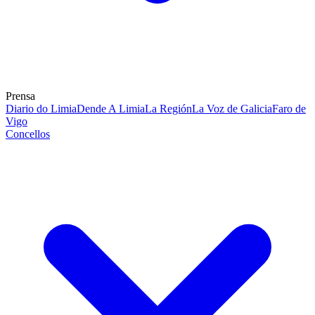
Prensa
Diario do Limia
Dende A Limia
La Región
La Voz de Galicia
Faro de
Vigo
Concellos