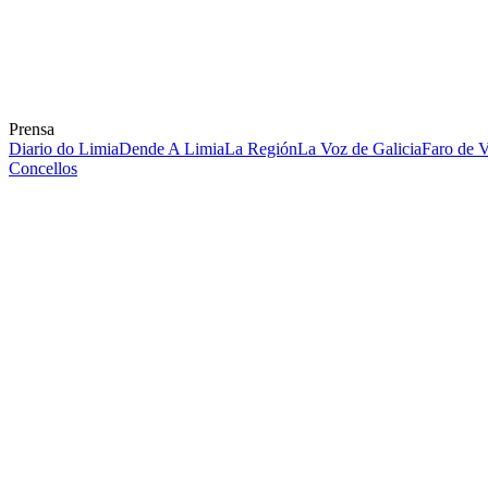
Prensa
Diario do Limia
Dende A Limia
La Región
La Voz de Galicia
Faro de 
Concellos