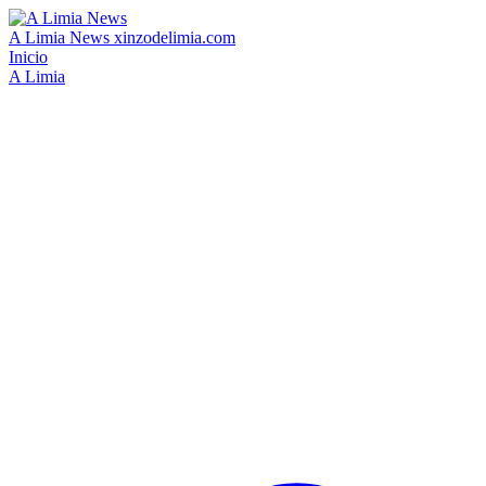
A Limia News
xinzodelimia.com
Inicio
A Limia