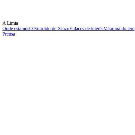
A Limia
Onde estamos
O Entroido de Xinzo
Enlaces de interés
Máquina do temp
Prensa