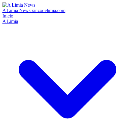
A Limia News
xinzodelimia.com
Inicio
A Limia