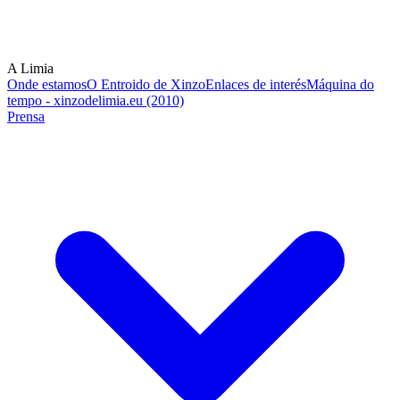
A Limia
Onde estamos
O Entroido de Xinzo
Enlaces de interés
Máquina do
tempo - xinzodelimia.eu (2010)
Prensa