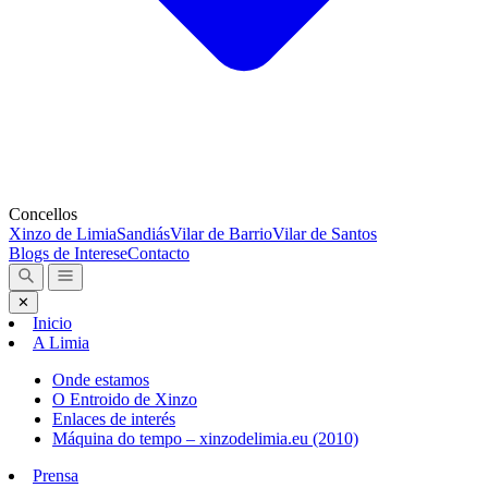
Concellos
Xinzo de Limia
Sandiás
Vilar de Barrio
Vilar de Santos
Blogs de Interese
Contacto
✕
Inicio
A Limia
Onde estamos
O Entroido de Xinzo
Enlaces de interés
Máquina do tempo – xinzodelimia.eu (2010)
Prensa