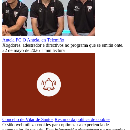
Antela FC
O Antela, en Telemiño
Xogdores, adestrador e directivos no programa que se emitiu onte.
22 de mayo de 2026
1 min lectura
Concello de Vilar de Santos
Resumo da política de cookies
O sitio web utiliza cookies para optimizar a experiencia de
navegación do usuario. Esta información almacénase no navegador