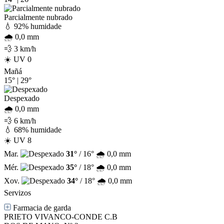
Parcialmente nubrado
💧 92% humidade
🌧️ 0,0 mm
💨 3 km/h
☀️ UV 0
Mañá
15°
|
29°
Despexado
🌧️ 0,0 mm
💨 6 km/h
💧 68% humidade
☀️ UV 8
Mar.
31°
/ 16°
🌧️ 0,0 mm
Mér.
35°
/ 18°
🌧️ 0,0 mm
Xov.
34°
/ 18°
🌧️ 0,0 mm
Servizos
Farmacia de garda
PRIETO VIVANCO-CONDE C.B