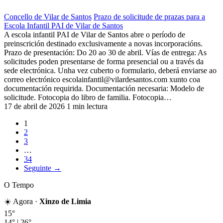
Concello de Vilar de Santos
Prazo de solicitude de prazas para a
Escola Infantil PAI de Vilar de Santos
A escola infantil PAI de Vilar de Santos abre o período de
preinscrición destinado exclusivamente a novas incorporacións.
Prazo de presentación: Do 20 ao 30 de abril. Vías de entrega: As
solicitudes poden presentarse de forma presencial ou a través da
sede electrónica. Unha vez cuberto o formulario, deberá enviarse ao
correo electrónico
escolainfantil@vilardesantos.com
xunto coa
documentación requirida. Documentación necesaria: Modelo de
solicitude. Fotocopia do libro de familia. Fotocopia…
17 de abril de 2026
1 min lectura
1
2
3
…
34
Seguinte →
O Tempo
☀️ Agora ·
Xinzo de Limia
15°
14°
|
26°