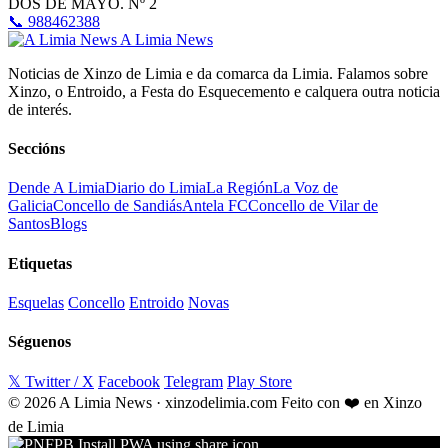
DOS DE MAYO. Nº 2
📞 988462388
A Limia News
Noticias de Xinzo de Limia e da comarca da Limia. Falamos sobre
Xinzo, o Entroido, a Festa do Esquecemento e calquera outra noticia
de interés.
Seccións
Dende A Limia
Diario do Limia
La Región
La Voz de
Galicia
Concello de Sandiás
Antela FC
Concello de Vilar de
Santos
Blogs
Etiquetas
Esquelas
Concello
Entroido
Novas
Séguenos
𝕏 Twitter / X
Facebook
Telegram
Play Store
© 2026 A Limia News · xinzodelimia.com
Feito con ❤️ en Xinzo
de Limia