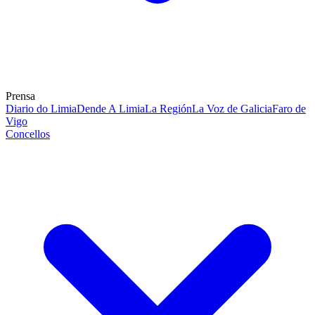
Prensa
Diario do Limia
Dende A Limia
La Región
La Voz de Galicia
Faro de
Vigo
Concellos