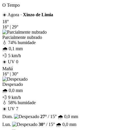
O Tempo
☀️ Agora ·
Xinzo de Limia
18°
16°
|
29°
Parcialmente nubrado
💧 74% humidade
🌧️ 0,1 mm
💨 5 km/h
☀️ UV 0
Mañá
16°
|
30°
Despexado
🌧️ 0,0 mm
💨 9 km/h
💧 58% humidade
☀️ UV 7
Dom.
27°
/ 15°
🌧️ 0,0 mm
Lun.
30°
/ 15°
🌧️ 0,0 mm