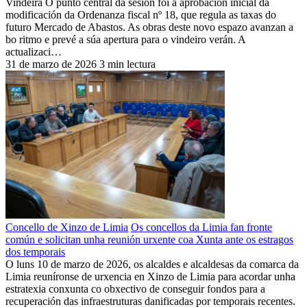
Vindeira O punto central da sesión foi a aprobación inicial da
modificación da Ordenanza fiscal nº 18, que regula as taxas do
futuro Mercado de Abastos. As obras deste novo espazo avanzan a
bo ritmo e prevé a súa apertura para o vindeiro verán. A
actualizaci…
31 de marzo de 2026
3 min lectura
Concello de Xinzo de Limia
Os concellos da Limia fan fronte
común e solicitan unha reunión urxente coa Xunta ante os estragos
dos temporais
O luns 10 de marzo de 2026, os alcaldes e alcaldesas da comarca da
Limia reuníronse de urxencia en Xinzo de Limia para acordar unha
estratexia conxunta co obxectivo de conseguir fondos para a
recuperación das infraestruturas danificadas por temporais recentes.