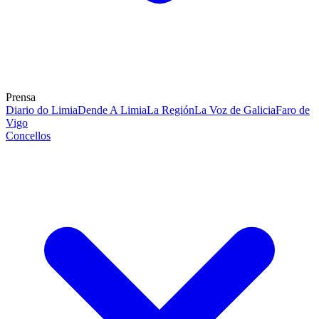
Prensa
Diario do Limia
Dende A Limia
La Región
La Voz de Galicia
Faro de
Vigo
Concellos