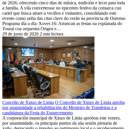
de 2026, ofrecendo cinco días de música, tradición e lecer para toda
a familia. A vila converterase no epicentro festivo da comarca cun
cartel que busca atraer a veciños e visitantes, consolidando este
evento como unha das citas clave do verán na provincia de Ourense.
Programa día a día: Xoves 16: Arrancan as festas na explanada do
Toural coa orquestra Origen e…
29 de junio de 2026
2 min lectura
Concello de Xinzo de Limia
O Concello de Xinzo de Limia aproba
por unanimidade a rehabilitación do Mosteiro de Trandeiras e a
candidatura da Festa do Esquecemento
A corporación municipal de Xinzo de Limia aprobou este venres,
por unanimidade, os principais puntos da súa sesión plenaria de
xuño, destacando o impulso ao patrimonio local e o recoñecemento