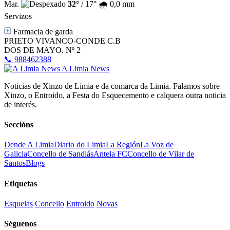
Mar.
32°
/ 17°
🌧️ 0,0 mm
Servizos
Farmacia de garda
PRIETO VIVANCO-CONDE C.B
DOS DE MAYO. Nº 2
📞 988462388
A Limia News
Noticias de Xinzo de Limia e da comarca da Limia. Falamos sobre
Xinzo, o Entroido, a Festa do Esquecemento e calquera outra noticia
de interés.
Seccións
Dende A Limia
Diario do Limia
La Región
La Voz de
Galicia
Concello de Sandiás
Antela FC
Concello de Vilar de
Santos
Blogs
Etiquetas
Esquelas
Concello
Entroido
Novas
Séguenos