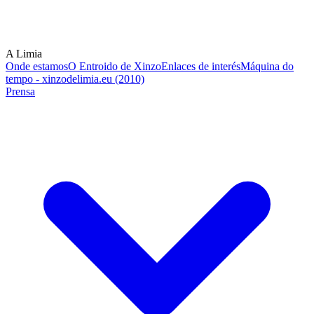
A Limia
Onde estamos
O Entroido de Xinzo
Enlaces de interés
Máquina do
tempo - xinzodelimia.eu (2010)
Prensa