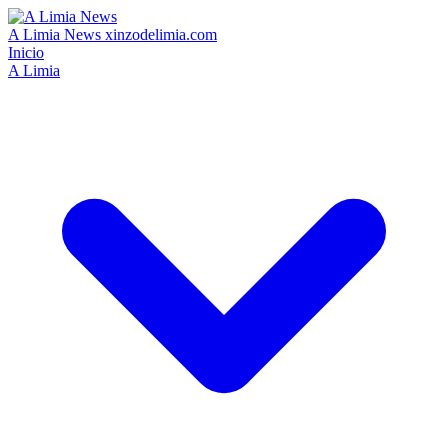
A Limia News
xinzodelimia.com
Inicio
A Limia