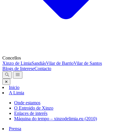
Concellos
Xinzo de Limia
Sandiás
Vilar de Barrio
Vilar de Santos
Blogs de Interese
Contacto
✕
Inicio
A Limia
Onde estamos
O Entroido de Xinzo
Enlaces de interés
Máquina do tempo – xinzodelimia.eu (2010)
Prensa