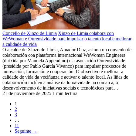
Concello de Xinzo de Limia
Xinzo de Limia colabora con
WeWoman e Ourensividade para impulsar o talento local e mellorar
a calidade de vida
O alcalde de Xinzo de Limia, Amador Díaz, asinou un convenio de
colaboración coa plataforma internacional WeWoman Engineers
(dirixida por Manuela Appendino) e a asociación Ourensividade
(presidida por Pablo García Vivanco) para impulsar proxectos de
innovación, formación e cooperación. O obxectivo é mellorar a
calidade de vida da veciñanza e activar o talento local. As liñas de
colaboración inclúen a análise da lonxevidade na comarca, o
desenvolvemento de iniciativas sociais e tecnolóxicas para…
21 de noviembre de 2025
1 min lectura
1
2
3
…
11
Seguinte →