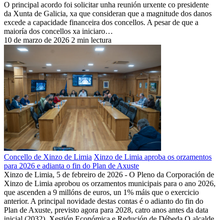
O principal acordo foi solicitar unha reunión urxente co presidente
da Xunta de Galicia, xa que consideran que a magnitude dos danos
excede a capacidade financeira dos concellos. A pesar de que a
maioría dos concellos xa iniciaro…
10 de marzo de 2026
2 min lectura
Concello de Xinzo de Limia
Xinzo de Limia aproba os orzamentos
para 2026 e adianta o fin do Plan de Axuste
Xinzo de Limia, 5 de febreiro de 2026 - O Pleno da Corporación de
Xinzo de Limia aprobou os orzamentos municipais para o ano 2026,
que ascenden a 9 millóns de euros, un 1% máis que o exercicio
anterior. A principal novidade destas contas é o adianto do fin do
Plan de Axuste, previsto agora para 2028, catro anos antes da data
inicial (2032). Xestión Económica e Redución de Débeda O alcalde,