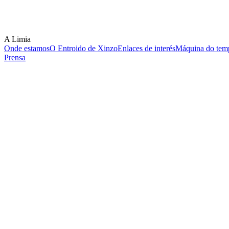
A Limia
Onde estamos
O Entroido de Xinzo
Enlaces de interés
Máquina do temp
Prensa