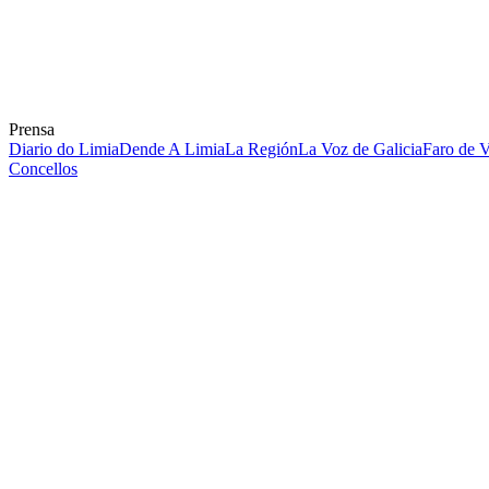
Prensa
Diario do Limia
Dende A Limia
La Región
La Voz de Galicia
Faro de 
Concellos