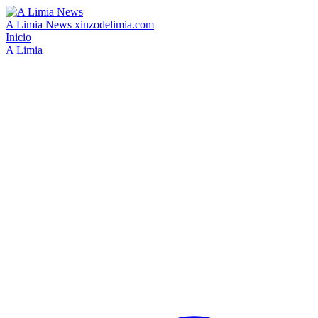
A Limia News
xinzodelimia.com
Inicio
A Limia