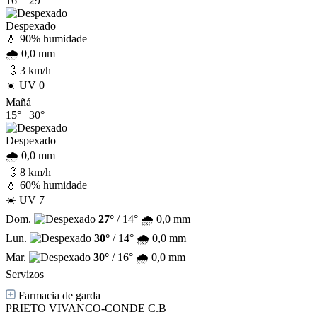
16°
|
29°
Despexado
💧 90% humidade
🌧️ 0,0 mm
💨 3 km/h
☀️ UV 0
Mañá
15°
|
30°
Despexado
🌧️ 0,0 mm
💨 8 km/h
💧 60% humidade
☀️ UV 7
Dom.
27°
/ 14°
🌧️ 0,0 mm
Lun.
30°
/ 14°
🌧️ 0,0 mm
Mar.
30°
/ 16°
🌧️ 0,0 mm
Servizos
Farmacia de garda
PRIETO VIVANCO-CONDE C.B