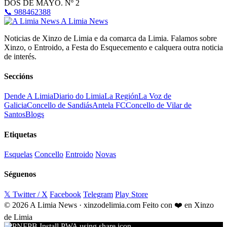
DOS DE MAYO. Nº 2
📞 988462388
A Limia News
Noticias de Xinzo de Limia e da comarca da Limia. Falamos sobre
Xinzo, o Entroido, a Festa do Esquecemento e calquera outra noticia
de interés.
Seccións
Dende A Limia
Diario do Limia
La Región
La Voz de
Galicia
Concello de Sandiás
Antela FC
Concello de Vilar de
Santos
Blogs
Etiquetas
Esquelas
Concello
Entroido
Novas
Séguenos
𝕏 Twitter / X
Facebook
Telegram
Play Store
© 2026 A Limia News · xinzodelimia.com
Feito con ❤️ en Xinzo
de Limia