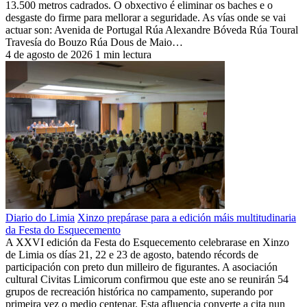
13.500 metros cadrados. O obxectivo é eliminar os baches e o
desgaste do firme para mellorar a seguridade. As vías onde se vai
actuar son: Avenida de Portugal Rúa Alexandre Bóveda Rúa Toural
Travesía do Bouzo Rúa Dous de Maio…
4 de agosto de 2026
1 min lectura
Diario do Limia
Xinzo prepárase para a edición máis multitudinaria
da Festa do Esquecemento
A XXVI edición da Festa do Esquecemento celebrarase en Xinzo
de Limia os días 21, 22 e 23 de agosto, batendo récords de
participación con preto dun milleiro de figurantes. A asociación
cultural Civitas Limicorum confirmou que este ano se reunirán 54
grupos de recreación histórica no campamento, superando por
primeira vez o medio centenar. Esta afluencia converte a cita nun