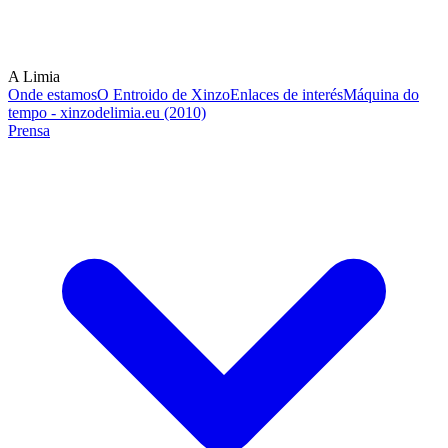
A Limia
Onde estamos
O Entroido de Xinzo
Enlaces de interés
Máquina do
tempo - xinzodelimia.eu (2010)
Prensa