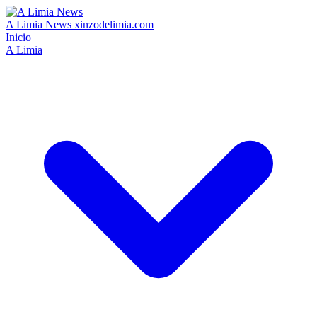
A Limia News
xinzodelimia.com
Inicio
A Limia