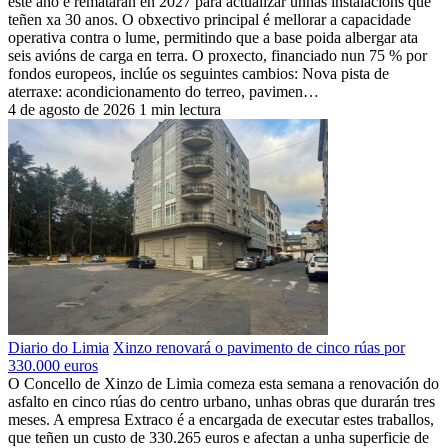
este ano e rematarán en 2027 para actualizar unhas instalacións que
teñen xa 30 anos. O obxectivo principal é mellorar a capacidade
operativa contra o lume, permitindo que a base poida albergar ata
seis avións de carga en terra. O proxecto, financiado nun 75 % por
fondos europeos, inclúe os seguintes cambios: Nova pista de
aterraxe: acondicionamento do terreo, pavimen…
4 de agosto de 2026
1 min lectura
Diario do Limia
Xinzo renovará o pavimento de cinco rúas por
330.000 euros
O Concello de Xinzo de Limia comeza esta semana a renovación do
asfalto en cinco rúas do centro urbano, unhas obras que durarán tres
meses. A empresa Extraco é a encargada de executar estes traballos,
que teñen un custo de 330.265 euros e afectan a unha superficie de