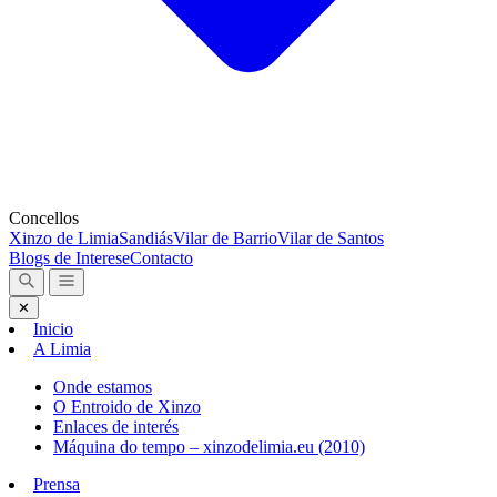
Concellos
Xinzo de Limia
Sandiás
Vilar de Barrio
Vilar de Santos
Blogs de Interese
Contacto
✕
Inicio
A Limia
Onde estamos
O Entroido de Xinzo
Enlaces de interés
Máquina do tempo – xinzodelimia.eu (2010)
Prensa