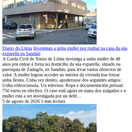
Diario do Limia
Investigan a unha muller por roubar na casa da súa
exparella en Sandiás
A Garda Civil de Xinzo de Limia investiga a unha muller de 48
anos por entrar á forza no domicilio da súa exparella, situado na
parroquia de Zadagós, en Sandiás, para levar varios obxectos de
valor. A muller logrou acceder ao interior da vivenda tras forzar
unha fiestra. Unha vez dentro, apoderouse dos seguintes artigos:
Unha videoconsola. Un televisor. Ropa e documentación persoal.
750 euros en efectivo. O caso está agora en mans dos xulgados e a
muller está a ser investigada por un delit…
5 de agosto de 2026
1 min lectura