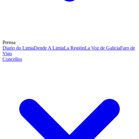
Prensa
Diario do Limia
Dende A Limia
La Región
La Voz de Galicia
Faro de
Vigo
Concellos