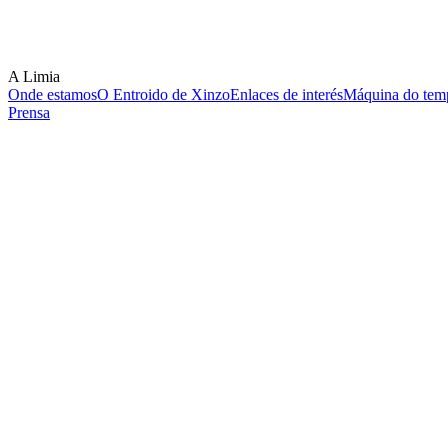
A Limia
Onde estamos
O Entroido de Xinzo
Enlaces de interés
Máquina do temp
Prensa