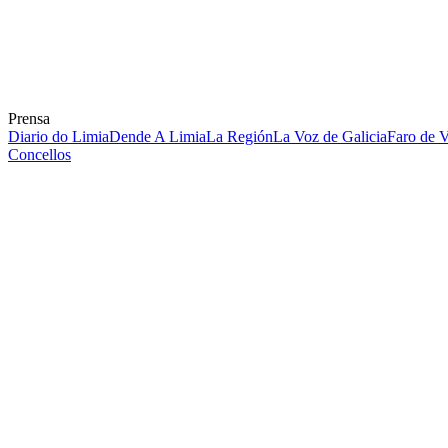
Prensa
Diario do Limia
Dende A Limia
La Región
La Voz de Galicia
Faro de 
Concellos