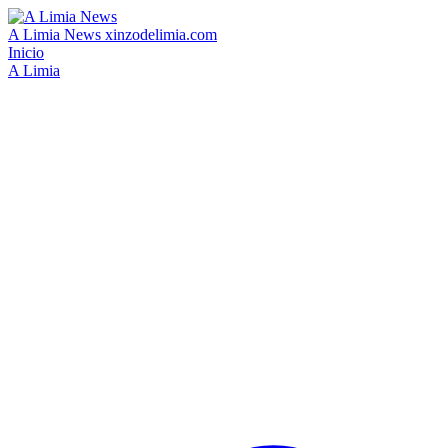
A Limia News
xinzodelimia.com
Inicio
A Limia