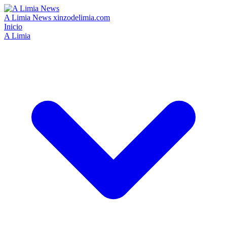
A Limia News
xinzodelimia.com
Inicio
A Limia