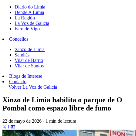
Diario do Limia
Dende A Limia
La Región
La Voz de Galicia
Faro de Vigo
Concellos
Xinzo de Limia
Sandiás
Vilar de Barrio
Vilar de Santos
Blogs de Interese
Contacto
← Volver
La Voz de Galicia
Xinzo de Limia habilita o parque de O
Pombal como espazo libre de fumo
22 de mayo de 2026 · 1 min de lectura
𝕏
f
📧