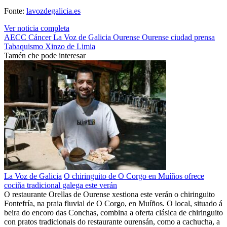
Fonte:
lavozdegalicia.es
Ver noticia completa
AECC
Cáncer
La Voz de Galicia
Ourense
Ourense ciudad
prensa
Tabaquismo
Xinzo de Limia
Tamén che pode interesar
La Voz de Galicia
O chiringuito de O Corgo en Muíños ofrece
cociña tradicional galega este verán
O restaurante Orellas de Ourense xestiona este verán o chiringuito
Fontefría, na praia fluvial de O Corgo, en Muíños. O local, situado á
beira do encoro das Conchas, combina a oferta clásica de chiringuito
con pratos tradicionais do restaurante ourensán, como a cachucha, a