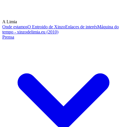
A Limia
Onde estamos
O Entroido de Xinzo
Enlaces de interés
Máquina do
tempo - xinzodelimia.eu (2010)
Prensa