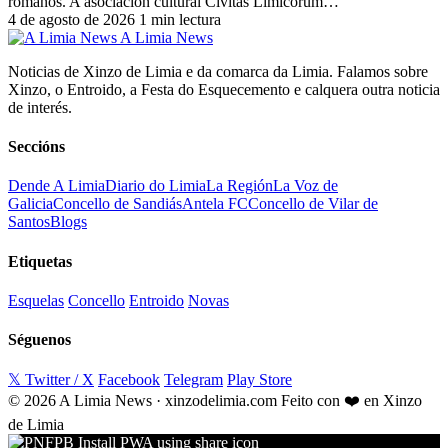
romanos. A asociación cultural Civitas Limicorum…
4 de agosto de 2026
1 min lectura
A Limia News
Noticias de Xinzo de Limia e da comarca da Limia. Falamos sobre
Xinzo, o Entroido, a Festa do Esquecemento e calquera outra noticia
de interés.
Seccións
Dende A Limia
Diario do Limia
La Región
La Voz de
Galicia
Concello de Sandiás
Antela FC
Concello de Vilar de
Santos
Blogs
Etiquetas
Esquelas
Concello
Entroido
Novas
Séguenos
𝕏 Twitter / X
Facebook
Telegram
Play Store
© 2026 A Limia News · xinzodelimia.com
Feito con ❤️ en Xinzo
de Limia