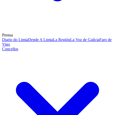
Prensa
Diario do Limia
Dende A Limia
La Región
La Voz de Galicia
Faro de
Vigo
Concellos