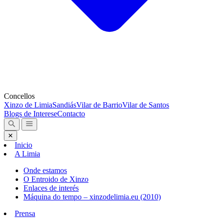
Concellos
Xinzo de Limia
Sandiás
Vilar de Barrio
Vilar de Santos
Blogs de Interese
Contacto
✕
Inicio
A Limia
Onde estamos
O Entroido de Xinzo
Enlaces de interés
Máquina do tempo – xinzodelimia.eu (2010)
Prensa