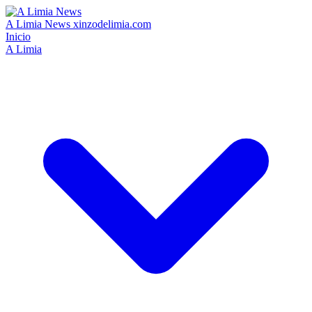
A Limia News
xinzodelimia.com
Inicio
A Limia