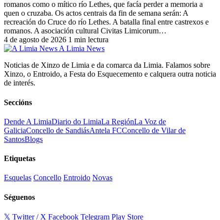
romanos como o mítico río Lethes, que facía perder a memoria a
quen o cruzaba. Os actos centrais da fin de semana serán: A
recreación do Cruce do río Lethes. A batalla final entre castrexos e
romanos. A asociación cultural Civitas Limicorum…
4 de agosto de 2026
1 min lectura
A Limia News
Noticias de Xinzo de Limia e da comarca da Limia. Falamos sobre
Xinzo, o Entroido, a Festa do Esquecemento e calquera outra noticia
de interés.
Seccións
Dende A Limia
Diario do Limia
La Región
La Voz de
Galicia
Concello de Sandiás
Antela FC
Concello de Vilar de
Santos
Blogs
Etiquetas
Esquelas
Concello
Entroido
Novas
Séguenos
𝕏 Twitter / X
Facebook
Telegram
Play Store