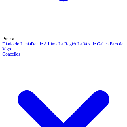
Prensa
Diario do Limia
Dende A Limia
La Región
La Voz de Galicia
Faro de
Vigo
Concellos