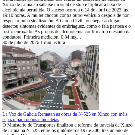
Xinzo de Limia ao saltarse un sinal de stop e triplicar a taxa de
alcoholemia permitida. O suceso ocorreu o 14 de abril de 2023, ás
19:10 horas. A muller chocou contra outro vehículo despois de non
respectar unha sinalización. A Garda Civil, ao chegar ao lugar,
detectou síntomas evidentes de embriaguez, como o fala pastosa e o
rostro enroxado. As probas de alcoholemia confirmaron o estado da
condutora: Primeira medición: 0,84 mg…
30 de julio de 2026
1 min lectura
La Voz de Galicia
Rematan as obras da N-525 en Xinzo con máis
espazo para peóns e bicicletas
O Ministerio de Transportes finalizou a reforma da travesía de Xinzo
de Limia na N-525, entre os quilómetros 197 e 200, tras un ano de