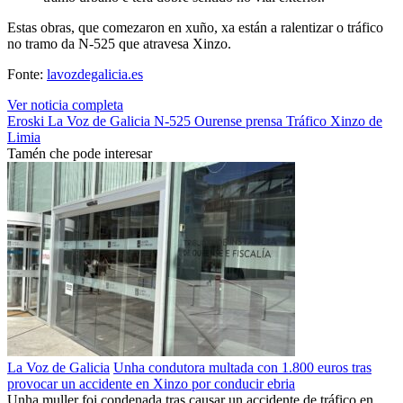
Estas obras, que comezaron en xuño, xa están a ralentizar o tráfico
no tramo da N-525 que atravesa Xinzo.
Fonte:
lavozdegalicia.es
Ver noticia completa
Eroski
La Voz de Galicia
N-525
Ourense
prensa
Tráfico
Xinzo de
Limia
Tamén che pode interesar
La Voz de Galicia
Unha condutora multada con 1.800 euros tras
provocar un accidente en Xinzo por conducir ebria
Unha muller foi condenada tras causar un accidente de tráfico en