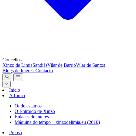
Concellos
Xinzo de Limia
Sandiás
Vilar de Barrio
Vilar de Santos
Blogs de Interese
Contacto
✕
Inicio
A Limia
Onde estamos
O Entroido de Xinzo
Enlaces de interés
Máquina do tempo – xinzodelimia.eu (2010)
Prensa