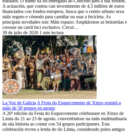
traballos. O tramo xa foi entregado ao Concello para a súa xestión.
A actuación, que contou cun investimento de 4,5 millóns de euros
financiados con fondos europeos, busca que o centro urbano sexa
máis seguro e cómodo para camiñar ou usar a bicicleta. As
principais novidades son: Máis espazo: Ampliáronse as beirarrúas e
creouse un carril bici exclusivo. Circul…
30 de julio de 2026
1 min lectura
La Voz de Galicia
A Festa do Esquecemento de Xinzo reunirá a
máis de 50 grupos en agosto
A 26ª edición da Festa do Esquecemento celebrarase en Xinzo de
Limia do 21 ao 23 de agosto, converténdose na máis multitudinaria
da súa historia ao contar con 54 grupos participantes. Esta
celebración recrea a lenda do río Limia, considerado polos antigos