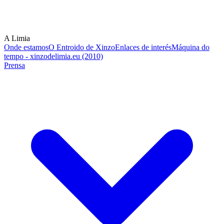
A Limia
Onde estamos
O Entroido de Xinzo
Enlaces de interés
Máquina do
tempo - xinzodelimia.eu (2010)
Prensa