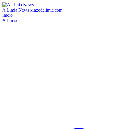
A Limia News
xinzodelimia.com
Inicio
A Limia