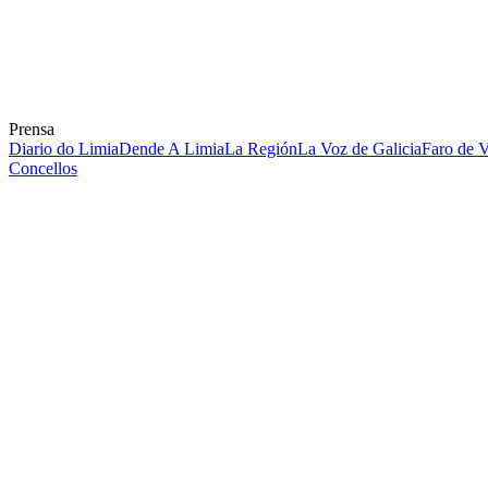
Prensa
Diario do Limia
Dende A Limia
La Región
La Voz de Galicia
Faro de 
Concellos