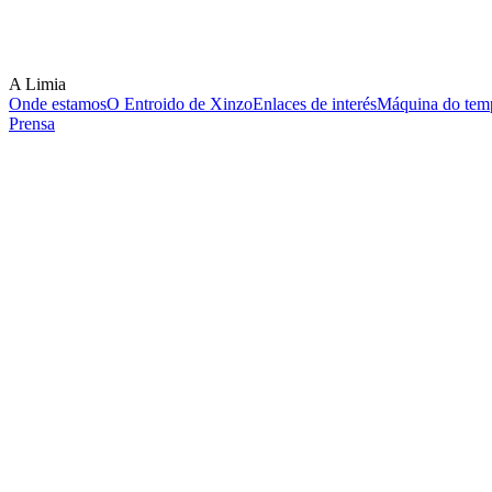
A Limia
Onde estamos
O Entroido de Xinzo
Enlaces de interés
Máquina do temp
Prensa