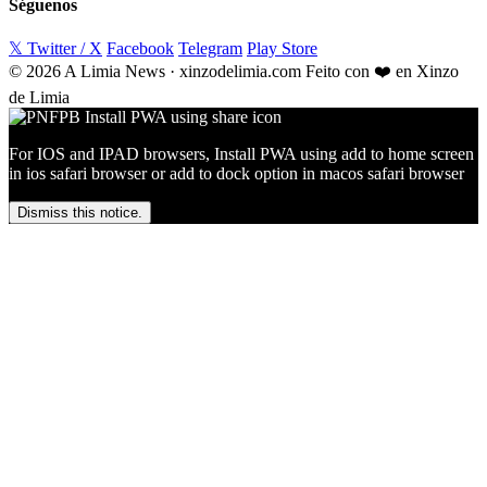
Séguenos
𝕏 Twitter / X
Facebook
Telegram
Play Store
© 2026 A Limia News · xinzodelimia.com
Feito con ❤️ en Xinzo
de Limia
For IOS and IPAD browsers, Install PWA using add to home screen
in ios safari browser or add to dock option in macos safari browser
Dismiss this notice.