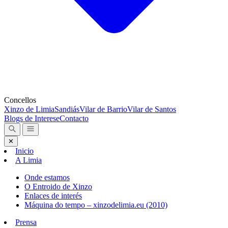
Concellos
Xinzo de Limia
Sandiás
Vilar de Barrio
Vilar de Santos
Blogs de Interese
Contacto
✕
Inicio
A Limia
Onde estamos
O Entroido de Xinzo
Enlaces de interés
Máquina do tempo – xinzodelimia.eu (2010)
Prensa