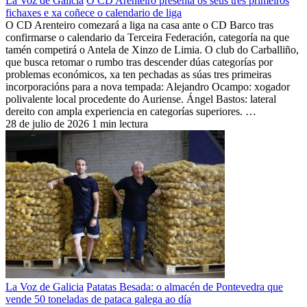
La Voz de Galicia
O CD Arenteiro presenta os seus tres primeiros
fichaxes e xa coñece o calendario de liga
O CD Arenteiro comezará a liga na casa ante o CD Barco tras
confirmarse o calendario da Terceira Federación, categoría na que
tamén competirá o Antela de Xinzo de Limia. O club do Carballiño,
que busca retomar o rumbo tras descender dúas categorías por
problemas económicos, xa ten pechadas as súas tres primeiras
incorporacións para a nova tempada: Alejandro Ocampo: xogador
polivalente local procedente do Auriense. Ángel Bastos: lateral
dereito con ampla experiencia en categorías superiores. …
28 de julio de 2026
1 min lectura
La Voz de Galicia
Patatas Besada: o almacén de Pontevedra que
vende 50 toneladas de pataca galega ao día