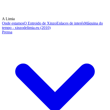
A Limia
Onde estamos
O Entroido de Xinzo
Enlaces de interés
Máquina do
tempo - xinzodelimia.eu (2010)
Prensa