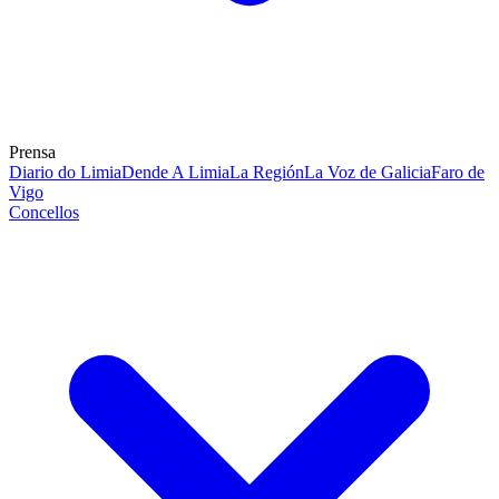
Prensa
Diario do Limia
Dende A Limia
La Región
La Voz de Galicia
Faro de
Vigo
Concellos