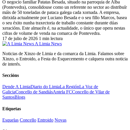
O negocio familiar Patatas Besada, situado na parroquia de Alba
(Pontevedra), consolidouse como un referente no sector ao distribuír
máis de 50 toneladas de pataca galega cada xornada. A empresa,
dirixida actualmente por Luciano Besada e o seu fillo Marcos, basea
o seu éxito nunha traxectoria de traballo constante durante dúas
xeracións. Este almacén é, na actualidade, o único que opera nestas
cifras de volume de venda na comarca de Pontevedra.
17 de julio de 2026
1 min lectura
A Limia News
Noticias de Xinzo de Limia e da comarca da Limia. Falamos sobre
Xinzo, o Entroido, a Festa do Esquecemento e calquera outra noticia
de interés.
Seccións
Dende A Limia
Diario do Limia
La Región
La Voz de
Galicia
Concello de Sandiás
Antela FC
Concello de Vilar de
Santos
Blogs
Etiquetas
Esquelas
Concello
Entroido
Novas