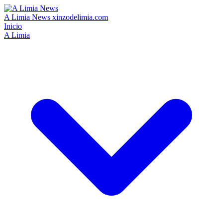
A Limia News
xinzodelimia.com
Inicio
A Limia