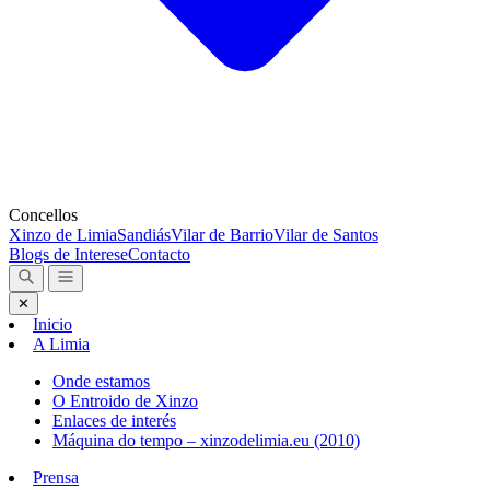
Concellos
Xinzo de Limia
Sandiás
Vilar de Barrio
Vilar de Santos
Blogs de Interese
Contacto
✕
Inicio
A Limia
Onde estamos
O Entroido de Xinzo
Enlaces de interés
Máquina do tempo – xinzodelimia.eu (2010)
Prensa