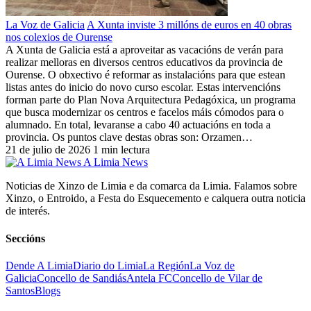
La Voz de Galicia
A Xunta inviste 3 millóns de euros en 40 obras
nos colexios de Ourense
A Xunta de Galicia está a aproveitar as vacacións de verán para
realizar melloras en diversos centros educativos da provincia de
Ourense. O obxectivo é reformar as instalacións para que estean
listas antes do inicio do novo curso escolar. Estas intervencións
forman parte do Plan Nova Arquitectura Pedagóxica, un programa
que busca modernizar os centros e facelos máis cómodos para o
alumnado. En total, levaranse a cabo 40 actuacións en toda a
provincia. Os puntos clave destas obras son: Orzamen…
21 de julio de 2026
1 min lectura
A Limia News
Noticias de Xinzo de Limia e da comarca da Limia. Falamos sobre
Xinzo, o Entroido, a Festa do Esquecemento e calquera outra noticia
de interés.
Seccións
Dende A Limia
Diario do Limia
La Región
La Voz de
Galicia
Concello de Sandiás
Antela FC
Concello de Vilar de
Santos
Blogs