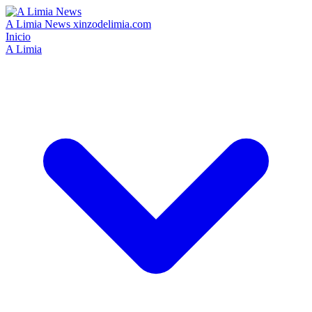
A Limia News
xinzodelimia.com
Inicio
A Limia