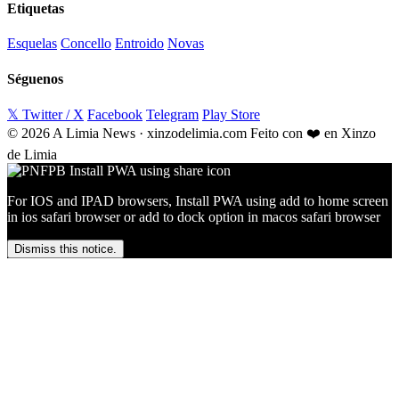
Etiquetas
Esquelas
Concello
Entroido
Novas
Séguenos
𝕏 Twitter / X
Facebook
Telegram
Play Store
© 2026 A Limia News · xinzodelimia.com
Feito con ❤️ en Xinzo
de Limia
For IOS and IPAD browsers, Install PWA using add to home screen
in ios safari browser or add to dock option in macos safari browser
Dismiss this notice.