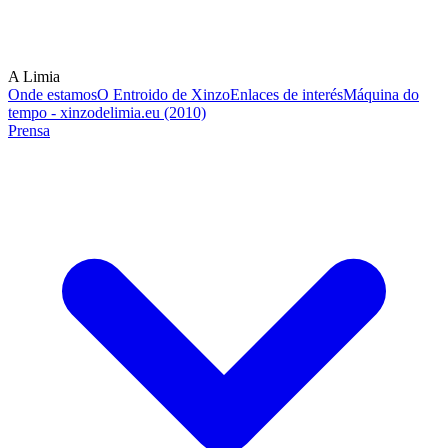
A Limia
Onde estamos
O Entroido de Xinzo
Enlaces de interés
Máquina do
tempo - xinzodelimia.eu (2010)
Prensa