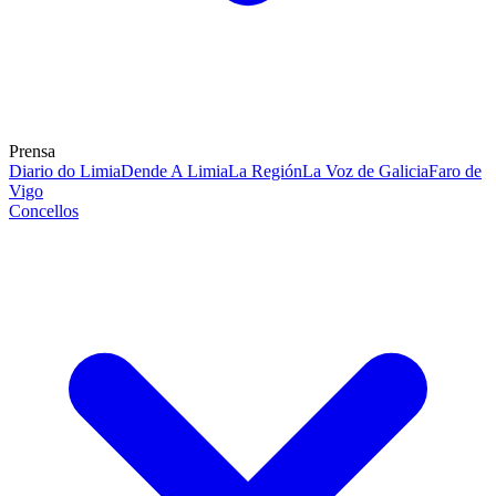
Prensa
Diario do Limia
Dende A Limia
La Región
La Voz de Galicia
Faro de
Vigo
Concellos